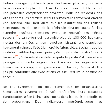
haïtien. L’ouragan quittera le pays des heures plus tard, non sans
laisser derrière lui plus de 500 morts, des centaines de blessés et
une péninsule complètement dévastée. Pour les résidents des
villes côtières, les premiers secours humanitaires arriveront environ
une semaine plus tard, alors que les populations des régions
montagneuses du cœur de la péninsule devront quant à elles
attendre plusieurs semaines avant de recevoir ces mêmes
[20]
secours
. La région qui rassemble plus de 100 000 habitants
mettra des années à s’en remettre, laissant une population
hautement vulnérabilisée à la merci de futurs aléas. Sachant que les
modèles météorologiques prévoyaient, plus de quatre jours à
[21]
l’avance
, l’intensification de la tempête tropicale Matthew et son
passage sur cette région des Caraïbes, les organisations
humanitaires, en appui au gouvernement haïtien, n’auraient-elles
pas pu contribuer aux évacuations et ainsi réduire le nombre de
décès ?
De cet événement, on doit retenir que les organisations
humanitaires gagneraient à voir renforcées leurs capacités
d’anticipation grâce à l’investissement dans les outils prédictifs et
de préparation. Des indicateurs météorologiques et