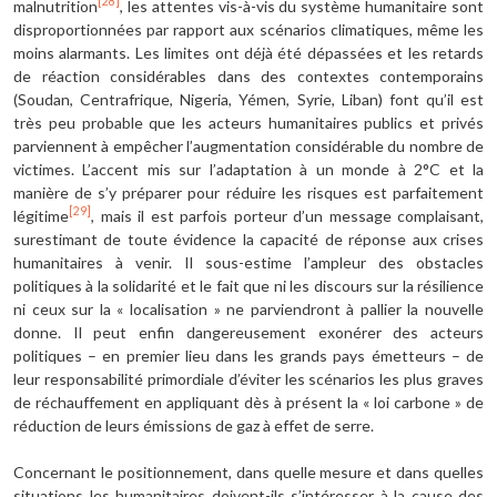
[28]
malnutrition
, les attentes vis-à-vis du système humanitaire sont
disproportionnées par rapport aux scénarios climatiques, même les
moins alarmants. Les limites ont déjà été dépassées et les retards
de réaction considérables dans des contextes contemporains
(Soudan, Centrafrique, Nigeria, Yémen, Syrie, Liban) font qu’il est
très peu probable que les acteurs humanitaires publics et privés
parviennent à empêcher l’augmentation considérable du nombre de
victimes. L’accent mis sur l’adaptation à un monde à 2°C et la
manière de s’y préparer pour réduire les risques est parfaitement
[29]
légitime
, mais il est parfois porteur d’un message complaisant,
surestimant de toute évidence la capacité de réponse aux crises
humanitaires à venir. Il sous-estime l’ampleur des obstacles
politiques à la solidarité et le fait que ni les discours sur la résilience
ni ceux sur la « localisation » ne parviendront à pallier la nouvelle
donne. Il peut enfin dangereusement exonérer des acteurs
politiques – en premier lieu dans les grands pays émetteurs – de
leur responsabilité primordiale d’éviter les scénarios les plus graves
de réchauffement en appliquant dès à présent la « loi carbone » de
réduction de leurs émissions de gaz à effet de serre.
Concernant le positionnement, dans quelle mesure et dans quelles
situations les humanitaires doivent-ils s’intéresser à la cause des