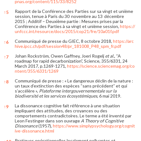
pnas.org/content/115/33/8252
Rapport de la Conférence des Parties sur sa vingt et unième
↑
5
session, tenue à Paris du 30 novembre au 13 décembre
2015 ; Additif – Deuxième partie : Mesures prises par la
Conférence des Parties à sa vingt et unième session,
https://
unfccc.int/resource/docs/2015/cop21/fre/10a01f.pdf
Communiqué de presse du GIEC, 8 octobre 2018,
https://arc
↑
6
hive.ipcc.ch/pdf/session48/pr_181008_P48_spm_fr.pdf
Johan Rockström, Owen Gaffney, Joeri Rogelj
et al.
, “A
↑
7
roadmap for rapid decarbonization”, Science, 355/6331, 24
March 2017, p.1269-1271,
https://science.sciencemag.org/co
ntent/355/6331/1269
Communiqué de presse : « Le dangereux déclin de la nature :
↑
8
un taux d’extinction des espèces “sans précédent” et qui
s’accélère »,
Plateforme intergouvernementale sur la
biodiversité et les services écosystémiques
, 6 mai 2019.
La dissonance cognitive fait référence à une situation
↑
9
impliquant des attitudes, des croyances ou des
comportements contradictoires. Le terme a été inventé par
Leon Festinger dans son ouvrage
A Theory of Cognitive
Dissonance
(1957),
https://www.simplypsychology.org/cognit
ive-dissonance.html
Pratiques opérationnelles localement polluantes et