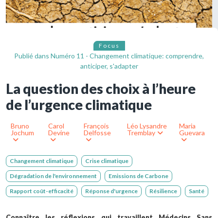
Focus
Publié dans
Numéro 11 - Changement climatique: comprendre,
anticiper, s'adapter
La question des choix à l’heure
de l’urgence climatique
Bruno
Carol
François
Léo Lysandre
Maria
Jochum
Devine
Delfosse
Tremblay
Guevara
Changement climatique
Crise climatique
Dégradation de l'environnement
Emissions de Carbone
Rapport coût-efficacité
Réponse d'urgence
Résilience
Santé
Connaître les réflexions qui travaillent Médecins Sans