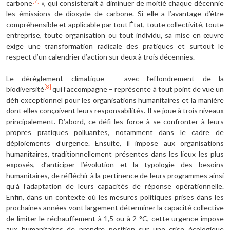
[7]
carbone
», qui consisterait à diminuer de moitié chaque décennie
les émissions de dioxyde de carbone. Si elle a l’avantage d’être
compréhensible et applicable par tout État, toute collectivité, toute
entreprise, toute organisation ou tout individu, sa mise en œuvre
exige une transformation radicale des pratiques et surtout le
respect d’un calendrier d’action sur deux à trois décennies.
Le dérèglement climatique – avec l’effondrement de la
[8]
biodiversité
qui l’accompagne – représente à tout point de vue un
défi exceptionnel pour les organisations humanitaires et la manière
dont elles conçoivent leurs responsabilités. Il se joue à trois niveaux
principalement. D’abord, ce défi les force à se confronter à leurs
propres pratiques polluantes, notamment dans le cadre de
déploiements d’urgence. Ensuite, il impose aux organisations
humanitaires, traditionnellement présentes dans les lieux les plus
exposés, d’anticiper l’évolution et la typologie des besoins
humanitaires, de réfléchir à la pertinence de leurs programmes ainsi
qu’à l’adaptation de leurs capacités de réponse opérationnelle.
Enfin, dans un contexte où les mesures politiques prises dans les
prochaines années vont largement déterminer la capacité collective
de limiter le réchauffement à 1,5 ou à 2 °C, cette urgence impose
aux humanitaires de prendre position sur une crise écologique