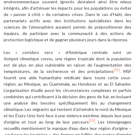
environnementaux souvent ignorés devraient ainsi être mieux
intégrés, afin d’atténuer les impacts pour les populations ou éviter
de « passer à côté » de certaines crises. Dans le cas d’Haïti, des
partenariats actifs avec des institutions spécialisées dans les
sciences de l’atmosphère auraient permis de prépositionner des
équipes, de participer avec la communauté à des actions de
protection logistique et de gagner plusieurs jours dans la réponse.
Les « corridors secs » d’Amérique centrale sont un
hotspot
climatique connu, une région tropicale dont la population
est de plus en plus vulnérable en raison de l’augmentation des
[22]
températures, de la sécheresse et des précipitations
. MSF
fournit une aide humanitaire médicale dans toute cette sous-
région, au Mexique, au Guatemala, au Honduras et au El Salvador.
L’organisation étudie aussi les circonstances complexes et parfois
combinées qui contribuent à la décision des gens de fuir, en incluant
une analyse des besoins spécifiquement liés au changement
climatique. Les migrants qui tentent d’atteindre le nord du Mexique
et les États-Unis font face à une violence extrême, depuis leur pays
[23]
d’origine et tout au long de leur parcours
. Les témoignages
recueillis mentionnent le manque d’eau dans leur région d’origine –
sauf pour les touristes –, des fermes en faillite, des pertes d’emploi