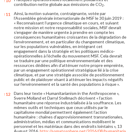
↑
10
contribution nette globale aux émissions de CO
.
2
Ainsi, la motion suivante, contraignante, votée par
↑
11
l’Assemblée générale internationale de MSF le 30 juin 2019 :
« Reconnaissant l’urgence climatique en cours, et suivant
notre mission et notre responsabilité sociales, MSF devrait
s’engager de manière urgente à prendre en compte les
conséquences humanitaires croissantes de la dégradation de
l’environnement, et en particulier du changement climatique,
sur les populations vulnérables, en intégrant cet
engagement dans la stratégie et les politiques médico-
opérationnelles à l’échelle du mouvement MSF. Cela devrait
se traduire par une politique environnementale et des
ressources dédiées afin d’atténuer notre propre empreinte,
par un engagement opérationnel stratégique lié à la crise
climatique, et par une stratégie associée de positionnement
public et de plaidoyer visant à atténuer les impacts négatifs
sur l’environnement et la santé des populations à risque ».
Dans leur texte « Humanitarianism in the Anthropocene »,
↑
12
Sverre Molland et Darryl Stellmach décrivent « l’action
humanitaire une réponse industrialisée à la souffrance. Les
mêmes outils et techniques que ceux utilisés par le
capitalisme mondial permettent également l’action
humanitaire : chaînes d’approvisionnement transnationales,
administration, médias et communications mobilisent le
personnel et les matériaux dans des endroits lointains », 13
August 2016,
http://somatosphere.net/2016/08/humanitaria