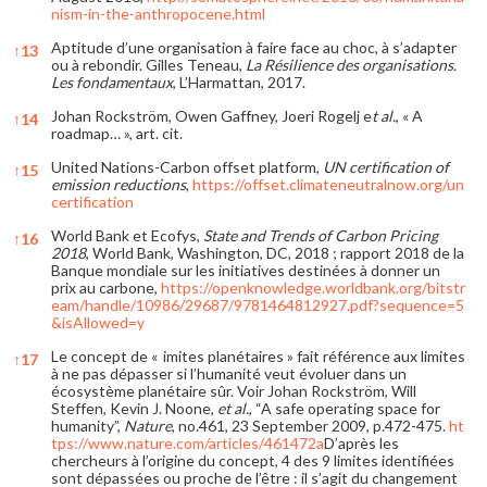
nism-in-the-anthropocene.html
Aptitude d’une organisation à faire face au choc, à s’adapter
↑
13
ou à rebondir. Gilles Teneau,
La Résilience des organisations.
Les fondamentaux
, L’Harmattan, 2017.
Johan Rockström, Owen Gaffney, Joeri Rogelj e
t al.
, « A
↑
14
roadmap… », art. cit.
United Nations-Carbon offset platform,
UN certification of
↑
15
emission reductions
,
https://offset.climateneutralnow.org/un
certification
World Bank et Ecofys,
State and Trends of Carbon Pricing
↑
16
2018
, World Bank, Washington, DC, 2018 ; rapport 2018 de la
Banque mondiale sur les initiatives destinées à donner un
prix au carbone,
https://openknowledge.worldbank.org/bitstr
eam/handle/10986/29687/9781464812927.pdf?sequence=5
&isAllowed=y
Le concept de « imites planétaires » fait référence aux limites
↑
17
à ne pas dépasser si l’humanité veut évoluer dans un
écosystème planétaire sûr. Voir Johan Rockström, Will
Steffen, Kevin J. Noone,
et al.
, “A safe operating space for
humanity”,
Nature
, no.461, 23 September 2009, p.472-475.
ht
tps://www.nature.com/articles/461472a
D’après les
chercheurs à l’origine du concept, 4 des 9 limites identifiées
sont dépassées ou proche de l’être : il s’agit du changement