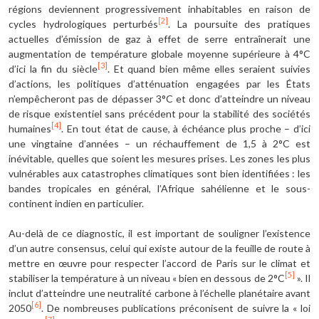
régions deviennent progressivement inhabitables en raison de
[2]
cycles hydrologiques perturbés
. La poursuite des pratiques
actuelles d’émission de gaz à effet de serre entraînerait une
augmentation de température globale moyenne supérieure à 4°C
[3]
d’ici la fin du siècle
. Et quand bien même elles seraient suivies
d’actions, les politiques d’atténuation engagées par les États
n’empêcheront pas de dépasser 3°C et donc d’atteindre un niveau
de risque existentiel sans précédent pour la stabilité des sociétés
[4]
humaines
. En tout état de cause, à échéance plus proche – d’ici
une vingtaine d’années – un réchauffement de 1,5 à 2°C est
inévitable, quelles que soient les mesures prises. Les zones les plus
vulnérables aux catastrophes climatiques sont bien identifiées
: les
bandes tropicales en général, l’Afrique sahélienne et le sous-
continent indien en particulier.
Au-delà de ce diagnostic, il est important de souligner l’existence
d’un autre consensus, celui qui existe autour de la feuille de route à
mettre en œuvre pour respecter l’accord de Paris sur le climat et
[5]
stabiliser la température à un niveau « bien en dessous de 2°C
». Il
inclut d’atteindre une neutralité carbone à l’échelle planétaire avant
[6]
2050
. De nombreuses publications préconisent de suivre la « loi