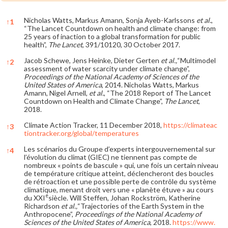
Nicholas Watts, Markus Amann, Sonja Ayeb-Karlssons
et al.
,
↑
1
“The Lancet Countdown on health and climate change: from
25 years of inaction to a global transformation for public
health”,
The Lancet
, 391/10120, 30 October 2017.
Jacob Schewe, Jens Heinke, Dieter Gerten
et al.,
“Multimodel
↑
2
assessment of water scarcity under climate change”,
Proceedings of the National Academy of Sciences of the
United States of America
, 2014. Nicholas Watts, Markus
Amann, Nigel Arnell,
et al.
, “The 2018 Report of The Lancet
Countdown on Health and Climate Change”,
The Lancet
,
2018.
Climate Action Tracker, 11 December 2018,
https://climateac
↑
3
tiontracker.org/global/temperatures
Les scénarios du Groupe d’experts intergouvernemental sur
↑
4
l’évolution du climat (GIEC) ne tiennent pas compte de
nombreux « points de bascule » qui, une fois un certain niveau
de température critique atteint, déclencheront des boucles
de rétroaction et une possible perte de contrôle du système
climatique, menant droit vers une « planète étuve » au cours
e
du XXI
siècle. Will Steffen, Johan Rockström, Katherine
Richardson
et al.,
“Trajectories of the Earth System in the
Anthropocene”,
Proceedings of the National Academy of
Sciences of the United States of America
, 2018.
https://www.