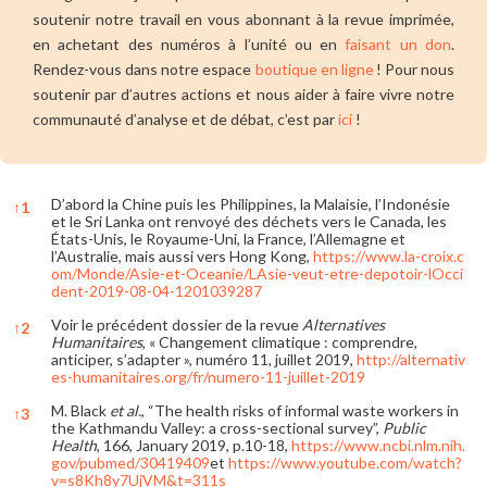
soutenir notre travail en vous abonnant à la revue imprimée,
en achetant des numéros à l’unité ou en
faisant un don
.
Rendez-vous dans notre espace
boutique en ligne
! Pour nous
soutenir par d’autres actions et nous aider à faire vivre notre
communauté d’analyse et de débat, c’est par
ici
!
D’abord la Chine puis les Philippines, la Malaisie, l’Indonésie
↑
1
et le Sri Lanka ont renvoyé des déchets vers le Canada, les
États-Unis, le Royaume-Uni, la France, l’Allemagne et
l’Australie, mais aussi vers Hong Kong,
https://www.la-croix.c
om/Monde/Asie-et-Oceanie/LAsie-veut-etre-depotoir-lOcci
dent-2019-08-04-1201039287
Voir le précédent dossier de la revue
Alternatives
↑
2
Humanitaires
, « Changement climatique : comprendre,
anticiper, s’adapter », numéro 11, juillet 2019,
http://alternativ
es-humanitaires.org/fr/numero-11-juillet-2019
M. Black
et al.
, “The health risks of informal waste workers in
↑
3
the Kathmandu Valley: a cross-sectional survey”,
Public
Health
, 166, January 2019, p.10-18,
https://www.ncbi.nlm.nih.
gov/pubmed/30419409
et
https://www.youtube.com/watch?
v=s8Kh8y7UjVM&t=311s