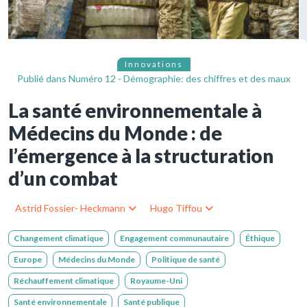
Innovations
Publié dans
Numéro 12 - Démographie: des chiffres et des maux
La santé environnementale à
Médecins du Monde : de
l’émergence à la structuration
d’un combat
Astrid Fossier- Heckmann
Hugo Tiffou
Changement climatique
Engagement communautaire
Éthique
Europe
Médecins du Monde
Politique de santé
Réchauffement climatique
Royaume-Uni
Santé environnementale
Santé publique