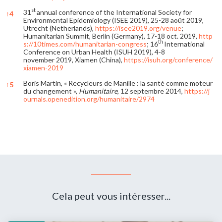
st
31
annual conference of the International Society for
↑
4
Environmental Epidemiology (ISEE 2019), 25-28 août 2019,
Utrecht (Netherlands),
https://isee2019.org/venue
;
Humanitarian Summit, Berlin (Germany), 17-18 oct. 2019,
http
th
s://10times.com/humanitarian-congress
; 16
International
Conference on Urban Health (ISUH 2019), 4-8
november 2019, Xiamen (China),
https://isuh.org/conference/
xiamen-2019
Boris Martin, « Recycleurs de Manille : la santé comme moteur
↑
5
du changement »,
Humanitaire
, 12 septembre 2014,
https://j
ournals.openedition.org/humanitaire/2974
References
Cela peut vous intéresser...