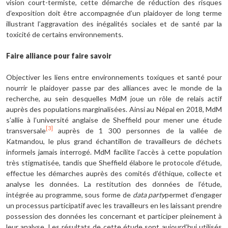
vision court-termiste, cette démarche de réduction des risques
d’exposition doit être accompagnée d’un plaidoyer de long terme
illustrant l’aggravation des inégalités sociales et de santé par la
toxicité de certains environnements.
Faire alliance pour faire savoir
Objectiver les liens entre environnements toxiques et santé pour
nourrir le plaidoyer passe par des alliances avec le monde de la
recherche, au sein desquelles MdM joue un rôle de relais actif
auprès des populations marginalisées. Ainsi au Népal en 2018, MdM
s’allie à l’université anglaise de Sheffield pour mener une étude
[3]
transversale
auprès de 1 300 personnes de la vallée de
Katmandou, le plus grand échantillon de travailleurs de déchets
informels jamais interrogé. MdM facilite l’accès à cette population
très stigmatisée, tandis que Sheffield élabore le protocole d’étude,
effectue les démarches auprès des comités d’éthique, collecte et
analyse les données. La restitution des données de l’étude,
intégrée au programme, sous forme de
data party
permet d’engager
un processus participatif avec les travailleurs en les laissant prendre
possession des données les concernant et participer pleinement à
leur analyse. Les résultats de cette étude sont aujourd’hui utilisés