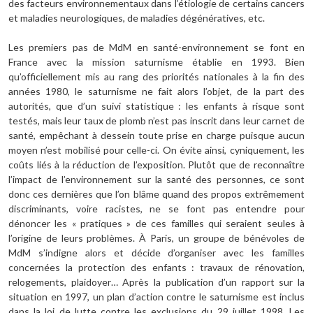
des facteurs environnementaux dans l’étiologie de certains cancers
et maladies neurologiques, de maladies dégénératives, etc.
Les premiers pas de MdM en santé-environnement se font en
France avec la mission saturnisme établie en 1993. Bien
qu’officiellement mis au rang des priorités nationales à la fin des
années 1980, le saturnisme ne fait alors l’objet, de la part des
autorités, que d’un suivi statistique : les enfants à risque sont
testés, mais leur taux de plomb n’est pas inscrit dans leur carnet de
santé, empêchant à dessein toute prise en charge puisque aucun
moyen n’est mobilisé pour celle-ci. On évite ainsi, cyniquement, les
coûts liés à la réduction de l’exposition. Plutôt que de reconnaître
l’impact de l’environnement sur la santé des personnes, ce sont
donc ces dernières que l’on blâme quand des propos extrêmement
discriminants, voire racistes, ne se font pas entendre pour
dénoncer les « pratiques » de ces familles qui seraient seules à
l’origine de leurs problèmes. À Paris, un groupe de bénévoles de
MdM s’indigne alors et décide d’organiser avec les familles
concernées la protection des enfants : travaux de rénovation,
relogements, plaidoyer… Après la publication d’un rapport sur la
situation en 1997, un plan d’action contre le saturnisme est inclus
dans la loi de lutte contre les exclusions du 29 juillet 1998. Les