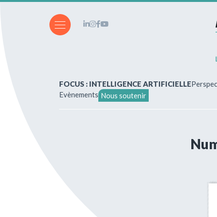
FOCUS : INTELLIGENCE ARTIFICIELLE
Perspec
Evènements
Nous soutenir
A propos de nous
Numé
Vous souhaitez écrire ?
Abonnements & achats
Nos parutions