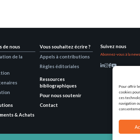
Suivez nous
s de nous
Vous souhaitez écrire ?
Abonnez-vous à la news
ation de la
Appels à contributions
Règles éditoriales
ction
Ressources
tenaires
bibliographiques
Pour offrir 
ation
cookies pour
Pour nous soutenir
ces technolo
navigation ou
utions
Contact
consentement
ments & Achats
Ac