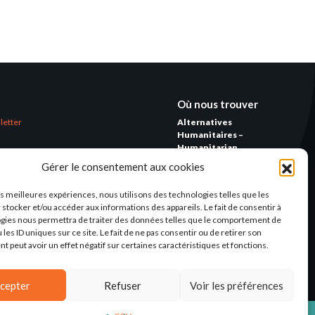
Où nous trouver
letter
Alternatives
Humanitaires –
Humanitarian
Alternatives
Gérer le consentement aux cookies
138 avenue des Frères
les meilleures expériences, nous utilisons des technologies telles que les
Lumière – CS 88379
 stocker et/ou accéder aux informations des appareils. Le fait de consentir à
69371 Lyon Cedex 08
gies nous permettra de traiter des données telles que le comportement de
 les ID uniques sur ce site. Le fait de ne pas consentir ou de retirer son
Par email
 peut avoir un effet négatif sur certaines caractéristiques et fonctions.
cepter
Refuser
Voir les préférences