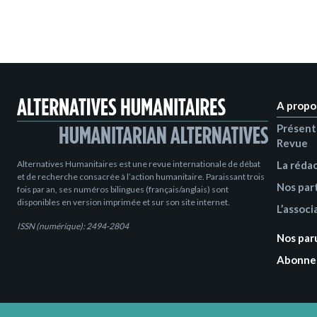
A propo
Présent
Revue
Alternatives Humanitaires est une revue internationale de débat
La réda
et de recherche consacrée à l’action humanitaire. Paraissant trois
Nos par
fois par an, ses numéros bilingues (français/anglais) sont
disponibles en version imprimée et sur son site internet.
L’associ
ISSN (numérique): 2494-2804
Nos par
Abonne