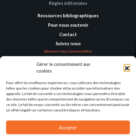
Règles éditoriales
Ressources bibliographiques
Pour nous soutenir
Contact
Suivez nous
Abonnez-vous à la newsletter
Gérer le consentement aux
Où nous trouver
cookies
Alternatives
Humanitaires –
Pour offrir les meilleures expériences, nous utilisons des technologies
Humanitarian
telles que les cookies pour stocker et/ou accéder aux informations des
Alternatives
appareils. Le fait de consentir à ces technologies nous permettra de traiter
des données telles que le comportement de navigation ou les ID uniques sur
138 avenue des Frères
ce site. Le fait de ne pas consentir ou de retirer son consentement peut avoir
Lumière – CS 88379
un effet négatif sur certaines caractéristiques et fonctions.
69371 Lyon Cedex 08
Par email
Accepter