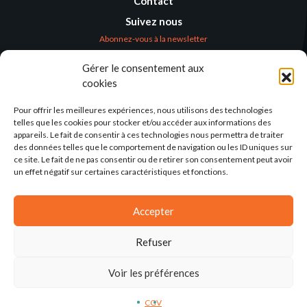
Contact
Suivez nous
Abonnez-vous à la newsletter
Gérer le consentement aux
Où nous trouver
cookies
Alternatives
Humanitaires –
Pour offrir les meilleures expériences, nous utilisons des technologies
Humanitarian
telles que les cookies pour stocker et/ou accéder aux informations des
Alternatives
appareils. Le fait de consentir à ces technologies nous permettra de traiter
des données telles que le comportement de navigation ou les ID uniques sur
138 avenue des Frères
ce site. Le fait de ne pas consentir ou de retirer son consentement peut avoir
Lumière – CS 88379
un effet négatif sur certaines caractéristiques et fonctions.
69371 Lyon Cedex 08
Par email
Accepter
Refuser
Voir les préférences
2025©ALTERNATIVES-HUMANITAIRES
CGV
MENTIONS LÉGALES
CONCEPTION: AGENCE-KN
CGV