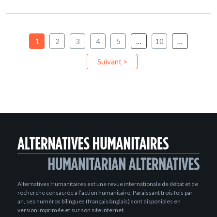
1
2
3
4
5
…
10
…
Suivant >
Alternatives Humanitaires est une revue internationale de débat et de
recherche consacrée à l’action humanitaire. Paraissant trois fois par
an, ses numéros bilingues (français/anglais) sont disponibles en
version imprimée et sur son site internet.