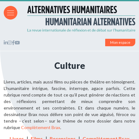
Mon espace
Culture
Livres, articles, mais aussi
films ou pièces de théâtre
en témoignent.
L
’humanitaire
intrigue, fascine
,
interroge, agace
parfois.
Cette
rubrique
rend compte
de tout ce qu’il peut générer
de réactions
et
de
s
réflexions
permettant de mieux comprendre
son
environnement
et
ses contraintes
.
Et dans chaque numéro, le
dessinateur
Brax
nous délivre son point de vue
aiguisé, féroce ou
tendre – c’est selon –
sur le thème de notre dossier dans notre
rubrique
Complètement Brax
.
Livres
｜
Films
｜
Recensions
｜
Complètement Brax