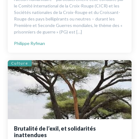
le Comité international de la Croix-Rouge (CICR) et les
Sociétés nationales de la Croix-Rouge et du Croissant-
Rouge des pays belligérants ou neutres – durant les
Première et Seconde Guerres mondiales, le thème des «
prison­niers de guerre » (PG) est […]
Philippe Ryfman
Culture
Brutalité de l’exil, et solidarités
inattendues