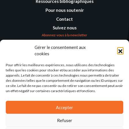
Ressources bibliographiques
Pour nous soutenir
Contact
Suivez nous
Abonnez-vous à la newsletter
Gérer le consentement aux
Où nous trouver
cookies
Alternatives
Humanitaires –
Pour offrir les meilleures expériences, nous utilisons des technologies
Humanitarian
telles que les cookies pour stocker et/ou accéder aux informations des
Alternatives
appareils. Le fait de consentir à ces technologies nous permettra de traiter
des données telles que le comportement de navigation ou les ID uniques sur
138 avenue des Frères
ce site. Le fait de ne pas consentir ou de retirer son consentement peut avoir
Lumière – CS 88379
un effet négatif sur certaines caractéristiques et fonctions.
69371 Lyon Cedex 08
Par email
Accepter
Refuser