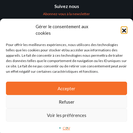
Suivez nous
Abonnez-vous à la newsletter
Gérer le consentement aux
Où nous trouver
cookies
Alternatives
Humanitaires –
Pour offrir les meilleures expériences, nous utilisons des technologies
Humanitarian
telles que les cookies pour stocker et/ou accéder aux informations des
Alternatives
appareils. Le fait de consentir à ces technologies nous permettra de traiter
des données telles que le comportement de navigation ou les ID uniques sur
138 avenue des Frères
ce site. Le fait de ne pas consentir ou de retirer son consentement peut avoir
Lumière – CS 88379
un effet négatif sur certaines caractéristiques et fonctions.
69371 Lyon Cedex 08
Par email
Accepter
Refuser
Voir les préférences
2025©ALTERNATIVES-HUMANITAIRES
CGV
MENTIONS LÉGALES
CONCEPTION: AGENCE-KN
CGV