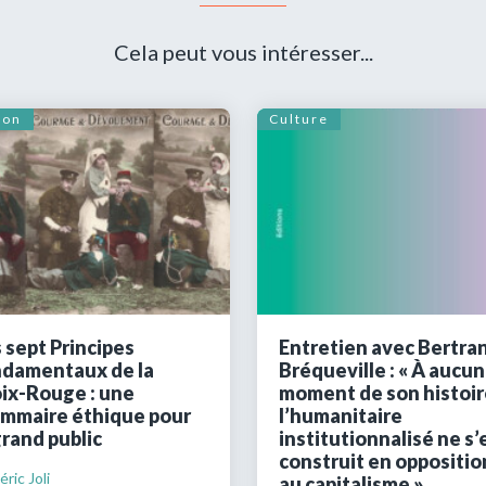
Cela peut vous intéresser...
ion
Culture
 sept Principes
Entretien avec Bertra
damentaux de la
Bréqueville : « À aucun
ix-Rouge : une
moment de son histoir
mmaire éthique pour
l’humanitaire
grand public
institutionnalisé ne s’
construit en oppositio
ric Joli
au capitalisme »