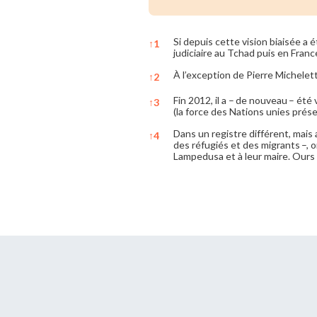
Si depuis cette vision biaisée a 
↑
1
judiciaire au Tchad puis en Fran
À l’exception de Pierre Michelet
↑
2
Fin 2012, il a – de nouveau – ét
↑
3
(la force des Nations unies prése
Dans un registre différent, mais 
↑
4
des réfugiés et des migrants –,
Lampedusa et à leur maire. Ours 
References