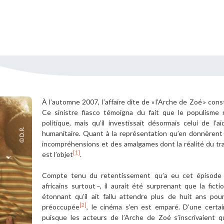
ues
Vous n'êtes pa
Créez un compte 
Créer un co
À l’automne 2007, l’affaire dite de « l’Arche de Zoé » const
Ce sinistre fiasco témoigna du fait que le populisme 
politique, mais qu’il investissait désormais celui de l’a
humanitaire. Quant à la représentation qu’en donnèrent l
incompréhensions et des amalgames dont la réalité du trav
[1]
est l’objet
.
Compte tenu du retentissement qu’a eu cet épisode 
africains surtout –, il aurait été surprenant que la fict
étonnant qu’il ait fallu attendre plus de huit ans pour
[2]
préoccupée
, le cinéma s’en est emparé. D’une certa
puisque les acteurs de l’Arche de Zoé s’inscrivaient 