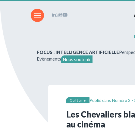
FOCUS : INTELLIGENCE ARTIFICIELLE
Perspec
Evènements
Nous soutenir
A propos de nous
Vous souhaitez écrire ?
Publié dans
Numéro 2 - 
Culture
Abonnements & achats
Les Chevaliers bla
au cinéma
Nos parutions