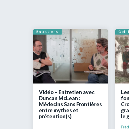
Entretiens
Opin
Vidéo – Entretien avec
Les
Duncan McLean :
fon
Médecins Sans Frontières
Cro
entre mythes et
gra
prétention(s)
le 
Frédé