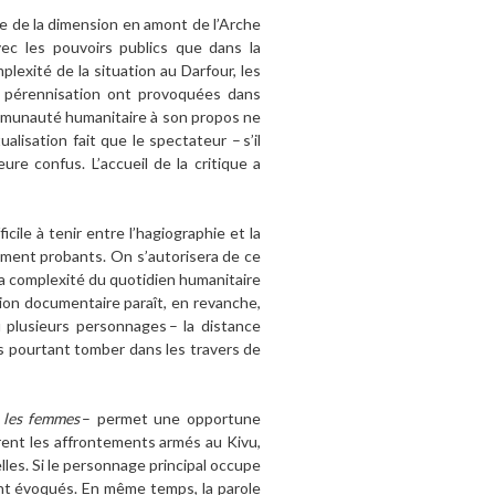
te de la dimension en amont de l’Arche
vec les pouvoirs publics que dans la
lexité de la situation au Darfour, les
sa pérennisation ont provoquées dans
communauté humanitaire à son propos ne
isation fait que le spectateur – s’il
ure confus. L’accueil de la critique a
cile à tenir entre l’hagiographie et la
rement probants. On s’autorisera de ce
r la complexité du quotidien humanitaire
tion documentaire paraît, en revanche,
u plusieurs personnages – la distance
ns pourtant tomber dans les travers de
 les femmes
– permet une opportune
rent les affrontements armés au Kivu,
lles. Si le personnage principal occupe
t évoqués. En même temps, la parole