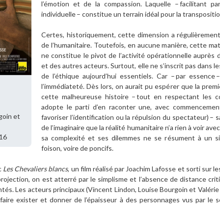
l’émotion et de la compassion. Laquelle – facilitant pa
individuelle – constitue un terrain idéal pour la transpositio
Certes, historiquement, cette dimension a régulièreme
de l’humanitaire. Toutefois, en aucune manière, cette ma
ne constitue le pivot de l’activité opérationnelle auprè
et des autres acteurs. Surtout, elle ne s’inscrit pas dans le
de l’éthique aujourd’hui essentiels. Car – par essence – 
l’immédiateté. Dès lors, on aurait pu espérer que la pre
cette malheureuse histoire – tout en respectant les c
adopte le parti d’en raconter une, avec commencement
goin et
favoriser l’identification ou la répulsion du spectateur) – 
de l’imaginaire que la réalité humanitaire n’a rien à voir av
016
sa complexité et ses dilemmes ne se résument à un si
foison, voire de poncifs.
c
Les Chevaliers blancs
, un film réalisé par Joachim Lafosse et sorti sur l
jection, on est atterré par le simplisme et l’absence de distance crit
s. Les acteurs principaux (Vincent Lindon, Louise Bourgoin et Valérie Do
r faire exister et donner de l’épaisseur à des personnages vus par le