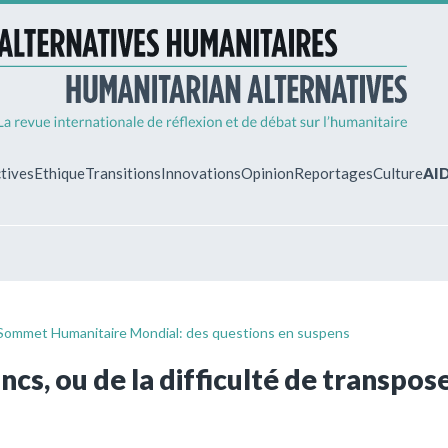
tives
Ethique
Transitions
Innovations
Opinion
Reportages
Culture
AI
MON ESPA
Vous êtes déjà 
Identifiez-vous 
Sommet Humanitaire Mondial: des questions en suspens
gérer vos abonn
ncs, ou de la difficulté de transpos