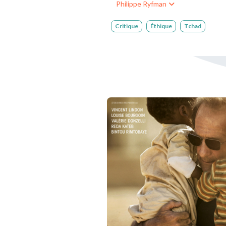
Philippe Ryfman
Ressources bibliographiq
Critique
Éthique
Tchad
Pour nous soutenir
Nous contacter