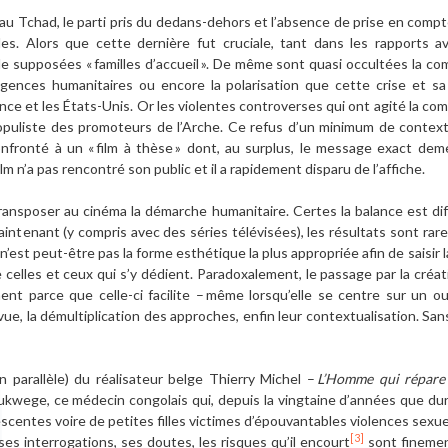
n au Tchad, le parti pris du dedans-dehors et l’absence de prise en comp
s. Alors que cette dernière fut cruciale, tant dans les rapports a
 supposées « familles d’accueil ». De même sont quasi occultées la comp
s agences humanitaires ou encore la polarisation que cette crise et 
rance et les États-Unis. Or les violentes controverses qui ont agité la 
opuliste des promoteurs de l’Arche. Ce refus d’un minimum de contextual
onfronté à un « film à thèse » dont, au surplus, le message exact deme
film n’a pas rencontré son public et il a rapidement disparu de l’affiche.
ransposer au cinéma la démarche humanitaire. Certes la balance est diffi
aintenant (y compris avec des séries télévisées), les résultats sont ra
l n’est peut-être pas la forme esthétique la plus appropriée afin de saisi
e celles et ceux qui s’y dédient. Paradoxalement, le passage par la créa
ment parce que celle-ci facilite – même lorsqu’elle se centre sur un o
 vue, la démultiplication des approches, enfin leur contextualisation. Sa
n parallèle) du réalisateur belge Thierry Michel –
L’Homme qui répare
ukwege, ce médecin congolais qui, depuis la vingtaine d’années que du
scentes voire de petites filles victimes d’épouvantables violences sexue
[3]
ses interrogations, ses doutes, les risques qu’il encourt
sont finemen