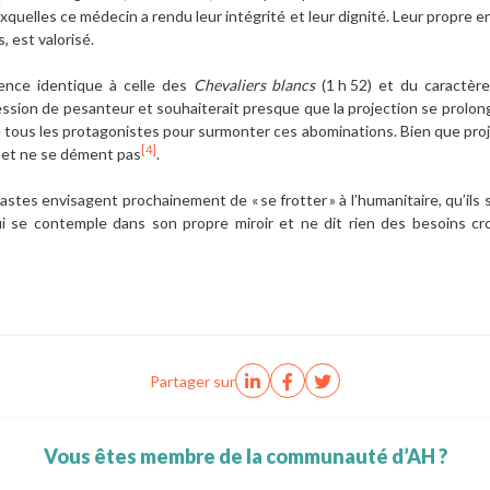
elles ce médecin a rendu leur intégrité et leur dignité. Leur propre e
 est valorisé.
dence identique à celle des
Chevaliers blancs
(1 h 52) et du caractère
ession de pesanteur et souhaiterait presque que la projection se prolo
 tous les protagonistes pour surmonter ces abominations. Bien que proje
[4]
s et ne se dément pas
.
éastes envisagent prochainement de « se frotter » à l’humanitaire, qu’ils 
i se contemple dans son propre miroir et ne dit rien des besoins cr
Partager sur
Vous êtes membre de la communauté d’AH ?