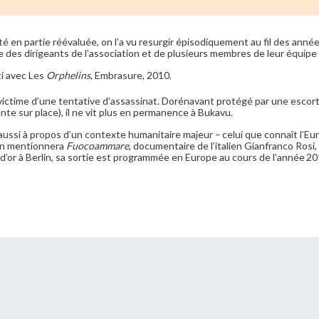
été en partie réévaluée, on l’a vu resurgir épisodiquement au fil des anné
ce des dirigeants de l’association et de plusieurs membres de leur équipe
ti avec Les
Orphelins
, Embrasure, 2010.
é victime d’une tentative d’assassinat. Dorénavant protégé par une esc
nte sur place), il ne vit plus en permanence à Bukavu.
aussi à propos d’un contexte humanitaire majeur – celui que connaît l’Eur
 on mentionnera
Fuocoammare
, documentaire de l’italien Gianfranco Rosi
d’or à Berlin, sa sortie est programmée en Europe au cours de l’année 20