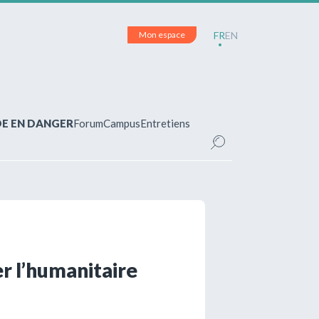
Mon espace
FR
EN
DE EN DANGER
Forum
Campus
Entretiens
CE
inscrit(e)?
pour accéder à votre espace personnel et
ements.
er l’humanitaire