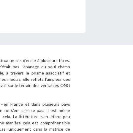
s encore membre ?
en quelques clics !
mpte
itua un cas d’école à plusieurs titres.
n’était pas l’apanage du seul champ
ide, à travers le prisme associatif et
es médias, elle refléta l’ampleur des
ail sur le terrain des véritables ONG
– en France et dans plusieurs pays
ion ne s’en saisisse pas. Il est même
 cela. La littérature s’en étant peu
ine manière cela est compréhensible
quasi uniquement dans la matrice de