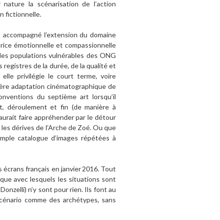
r nature la scénarisation de l’action
n fictionnelle.
nt accompagné l’extension du domaine
trice émotionnelle et compassionnelle
s des populations vulnérables des ONG
s registres de la durée, de la qualité et
elle privilégie le court terme, voire
mière adaptation cinématographique de
onventions du septième art lorsqu’il
, déroulement et fin (de manière à
saurait faire appréhender par le détour
ec les dérives de l’Arche de Zoé. Ou que
mple catalogue d’images répétées à
es écrans français en janvier 2016. Tout
ique avec lesquels les situations sont
nzelli) n’y sont pour rien. Ils font au
 scénario comme des archétypes, sans