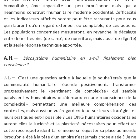
humanitaire, âme imparfaite un peu brouillonne mais qui a
néanmoins construit l’humanitaire moderne occidental. L’efficacité
et les indicateurs affichés seront peut-être rassurants pour ceux
qui n’auront qu’un regard extérieur, ou comptable, de ces actions.
Les populations concernées mesureront, en revanche, le décalage
entre leurs besoins (de santé, de nourriture, mais aussi de dignité)
et la seule réponse technique apportée.
A.
H.
—
L’écosystème humanitaire en a-t-il finalement bien
conscience
?
J.
L.
—
C’est une question ardue à laquelle je souhaiterais que la
communauté humanitaire réponde positivement. Transformer
progressivement le « sentiment de complexité » qui semble
paralyser les humanitaires occidentaux en une « conscience de la
complexité » permettant une meilleure compréhension des
contextes, mais aussi un vrai regard critique sur leurs stratégies et
leurs pratiques est-il possible ? Les ONG humanitaires occidentales
auront-elles la lucidité et la plasticité nécessaires pour effectuer
cette reconquête identitaire, même si réajuster sa place au monde
lorsqu’on a été à la tête d’un empire n’est jamais chose aisée ? Je ne