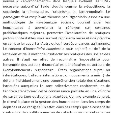
nouveaux « environnements » dans lesquels évoluent les ONG
nécessite aujourd’hui l’aide d’outils comme la géopolitique, la
sociologie, la démographie, l’urbanisme ou l’anthropologie. Le
paradigme de la complexité
, théorisé par Edgar Morin, associé à une
méthodologie de « systémique sociale », pourrait aider les
humanitaires à approfondir la réflexion sur certaines
problématiques majeures, permettre l’amélioration de pratiques
parfois contestables, mais surtout rappeler la nécessité de prendre
en compte le rapport à l’Autre et les interdépendances qu’il génère.
Le concept d’
humanitaire complexe
a pour objectif, au-delà de la
réflexion et de la méthode, d’infléchir les pratiques des uns et des
autres. Il s’agit en effet de reconnaître l’impossibilité pour
l’ensemble des acteurs (humanitaires, bénéficiaires et acteurs de
l’« environnement » humanitaire – États, organisations supra- ou
interétatiques, bailleurs internationaux, mouvements armés…) de
détenir individuellement une compréhension totale des situations
intriquées auxquelles ils sont collectivement confrontés, et de
tendre à transformer cette connaissance partielle en une volonté
de savoir partagé et d’actions adaptées. Comme exemple concret,
je citerai la place et la gestion des humanitaires dans les camps de
déplacés et de réfugiés. En effet, dans ces camps qui ne cessent de
croître lors de conflits armés ou de catastrophes naturelles, et où