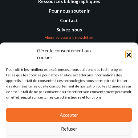
Ressources bibliographiques
Pour nous soutenir
Contact
Suivez nous
Abonnez-vous à la newsletter
Gérer le consentement aux
Où nous trouver
cookies
Alternatives
Humanitaires –
Pour offrir les meilleures expériences, nous utilisons des technologies
Humanitarian
telles que les cookies pour stocker et/ou accéder aux informations des
Alternatives
appareils. Le fait de consentir à ces technologies nous permettra de traiter
des données telles que le comportement de navigation ou les ID uniques sur
138 avenue des Frères
ce site. Le fait de ne pas consentir ou de retirer son consentement peut avoir
Lumière – CS 88379
un effet négatif sur certaines caractéristiques et fonctions.
69371 Lyon Cedex 08
Par email
Accepter
Refuser