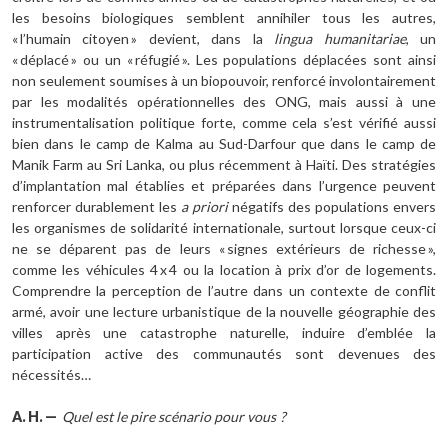
les besoins biologiques semblent annihiler tous les autres,
« l’humain citoyen » devient, dans la
lingua humanitariae
, un
« déplacé » ou un « réfugié ». Les populations déplacées sont ainsi
non seulement soumises à un biopouvoir, renforcé involontairement
par les modalités opérationnelles des ONG, mais aussi à une
instrumentalisation politique forte, comme cela s’est vérifié aussi
bien dans le camp de Kalma au Sud-Darfour que dans le camp de
Manik Farm au Sri Lanka, ou plus récemment à Haïti. Des stratégies
d’implantation mal établies et préparées dans l’urgence peuvent
renforcer durablement les
a priori
négatifs des populations envers
les organismes de solidarité internationale, surtout lorsque ceux-ci
ne se déparent pas de leurs « signes extérieurs de richesse »,
comme les véhicules 4 x 4 ou la location à prix d’or de logements.
Comprendre la perception de l’autre dans un contexte de conflit
armé, avoir une lecture urbanistique de la nouvelle géographie des
villes après une catastrophe naturelle, induire d’emblée la
participation active des communautés sont devenues des
nécessités…
A.
H.
—
Quel est le pire scénario pour vous
?