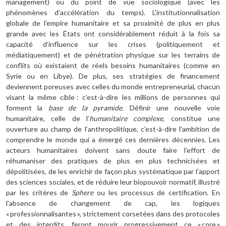
management) ou du point de vue sociologique (avec les
phénomènes d’accélération du temps). L’institutionnalisation
globale de l’empire huma­nitaire et sa proximité de plus en plus
grande avec les États ont considéra­blement réduit à la fois sa
capacité d’influence sur les crises (politiquement et
médiatiquement) et de pénétration physique sur les terrains de
conflits où existaient de réels besoins humanitaires (comme en
Syrie ou en Libye). De plus, ses stratégies de financement
deviennent poreuses avec celles du monde entrepreneurial, chacun
visant la même cible : c’est-à-dire les millions de personnes qui
forment la
base de la pyramide
. Définir une nouvelle voie
humanitaire, celle de l’
humanitaire complexe
, constitue une
ouverture au champ de l’anthropolitique, c’est-à-dire l’ambition de
comprendre le monde qui a émergé ces dernières décennies. Les
acteurs humanitaires doivent sans doute faire l’effort de
réhumaniser des pratiques de plus en plus technicisées et
dépolitisées, de les enrichir de façon plus systématique par l’apport
des sciences sociales, et de réduire leur biopouvoir normatif, illustré
par les critères de
Sphere
ou les processus de certification. En
l’absence de changement de cap, les logiques
« professionnalisantes », strictement corsetées dans des protocoles
et des interdits, feront mourir progressivement ce « core »