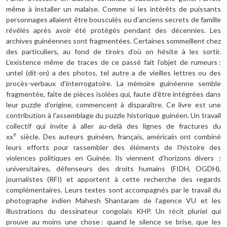
même à installer un malaise. Comme si les intérêts de puissants
personnages allaient être bousculés ou d’anciens secrets de famille
révélés après avoir été protégés pendant des décennies. Les
archives guinéennes sont fragmentées. Certaines sommeillent chez
des particuliers, au fond de tiroirs d’où on hésite à les sortir.
L’existence même de traces de ce passé fait l’objet de rumeurs :
untel (dit-on) a des photos, tel autre a de vieilles lettres ou des
procès-verbaux d’interrogatoire. La mémoire guinéenne semble
fragmentée, faite de pièces isolées qui, faute d’être intégrées dans
leur puzzle d’origine, commencent à disparaître. Ce livre est une
contribution à l’assemblage du puzzle historique guinéen. Un travail
collectif qui invite à aller au-delà des lignes de fractures du
e
xx
siècle. Des auteurs guinéen, français, américain ont combiné
leurs efforts pour rassembler des éléments de l’histoire des
violences politiques en Guinée. Ils viennent d’horizons divers :
universitaires, défenseurs des droits humains (FIDH, OGDH),
journalistes (RFI) et apportent à cette recherche des regards
complémentaires. Leurs textes sont accompagnés par le travail du
photographe indien Mahesh Shantaram de l’agence VU et les
illustrations du dessinateur congolais KHP. Un récit pluriel qui
prouve au moins une chose : quand le silence se brise, que les