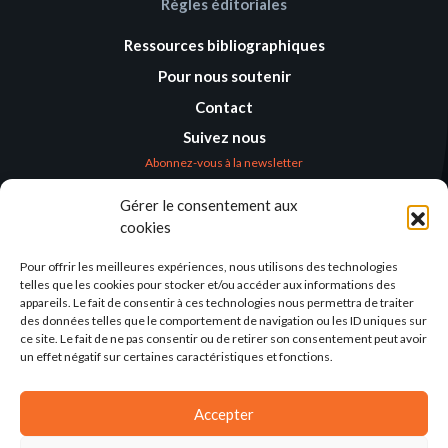
Règles éditoriales
Ressources bibliographiques
Pour nous soutenir
Contact
Suivez nous
Abonnez-vous à la newsletter
Gérer le consentement aux
Où nous trouver
cookies
Alternatives
Humanitaires –
Pour offrir les meilleures expériences, nous utilisons des technologies
Humanitarian
telles que les cookies pour stocker et/ou accéder aux informations des
Alternatives
appareils. Le fait de consentir à ces technologies nous permettra de traiter
des données telles que le comportement de navigation ou les ID uniques sur
138 avenue des Frères
ce site. Le fait de ne pas consentir ou de retirer son consentement peut avoir
Lumière – CS 88379
un effet négatif sur certaines caractéristiques et fonctions.
69371 Lyon Cedex 08
Par email
Accepter