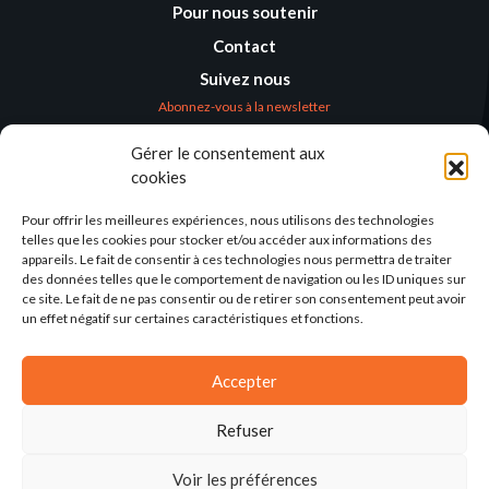
Pour nous soutenir
Contact
Suivez nous
Abonnez-vous à la newsletter
Gérer le consentement aux
Où nous trouver
cookies
Alternatives
Humanitaires –
Pour offrir les meilleures expériences, nous utilisons des technologies
Humanitarian
telles que les cookies pour stocker et/ou accéder aux informations des
Alternatives
appareils. Le fait de consentir à ces technologies nous permettra de traiter
des données telles que le comportement de navigation ou les ID uniques sur
138 avenue des Frères
ce site. Le fait de ne pas consentir ou de retirer son consentement peut avoir
Lumière – CS 88379
un effet négatif sur certaines caractéristiques et fonctions.
69371 Lyon Cedex 08
Par email
Accepter
Refuser
Voir les préférences
2025©ALTERNATIVES-HUMANITAIRES