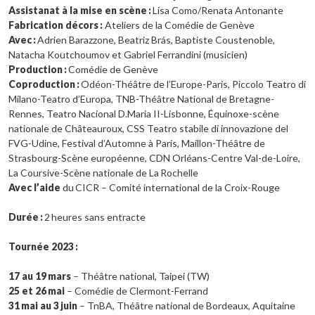
Assistanat à la mise en scène
:
Lisa Como/Renata Antonante
Fabrication décors
:
Ateliers de la Comédie de Genève
Avec
:
Adrien Barazzone, Beatriz Brás, Baptiste Coustenoble,
Natacha Koutchoumov et Gabriel Ferrandini (musicien)
Production
:
Comédie de Genève
Coproduction
:
Odéon-Théâtre de l’Europe-Paris, Piccolo Teatro di
Milano-Teatro d’Europa, TNB-Théâtre National de Bretagne-
Rennes, Teatro Nacional D.Maria II-Lisbonne, Équinoxe-scène
nationale de Châteauroux, CSS Teatro stabile di innovazione del
FVG-Udine, Festival d’Automne à Paris, Maillon-Théâtre de
Strasbourg-Scène européenne, CDN Orléans-Centre Val-de-Loire,
La Coursive-Scène nationale de La Rochelle
Avec l’aide
du CICR – Comité international de la Croix-Rouge
Durée
:
2 heures sans entracte
Tournée 2023
:
17 au 19
mars
– Théâtre national, Taipei (TW)
25 et 26
mai
– Comédie de Clermont-Ferrand
31
mai au 3
juin
– TnBA, Théâtre national de Bordeaux, Aquitaine