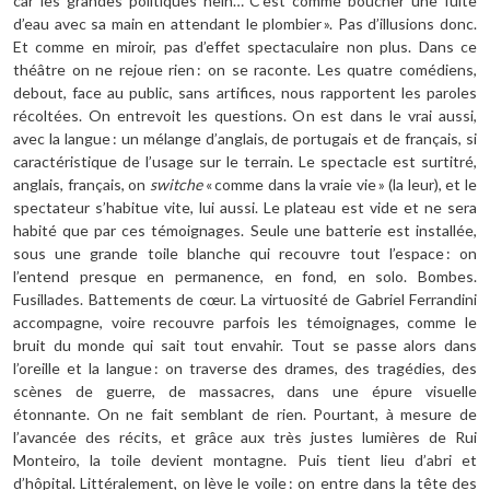
car les grandes politiques hein… C’est comme boucher une fuite
d’eau avec sa main en attendant le plombier ». Pas d’illusions donc.
Et comme en miroir, pas d’effet spectaculaire non plus. Dans ce
théâtre on ne rejoue rien : on se raconte. Les quatre comédiens,
debout, face au public, sans artifices, nous rapportent les paroles
récoltées. On entrevoit les questions. On est dans le vrai aussi,
avec la langue : un mélange d’anglais, de portugais et de français, si
caractéristique de l’usage sur le terrain. Le spectacle est surtitré,
anglais, français, on
switche
« comme dans la vraie vie » (la leur), et le
spectateur s’habitue vite, lui aussi. Le plateau est vide et ne sera
habité que par ces témoignages. Seule une batterie est installée,
sous une grande toile blanche qui recouvre tout l’espace : on
l’entend presque en permanence, en fond, en solo. Bombes.
Fusillades. Battements de cœur. La virtuosité de Gabriel Ferrandini
accompagne, voire recouvre parfois les témoignages, comme le
bruit du monde qui sait tout envahir. Tout se passe alors dans
l’oreille et la langue : on traverse des drames, des tragédies, des
scènes de guerre, de massacres, dans une épure visuelle
étonnante. On ne fait semblant de rien. Pourtant, à mesure de
l’avancée des récits, et grâce aux très justes lumières de Rui
Monteiro, la toile devient montagne. Puis tient lieu d’abri et
d’hôpital. Littéralement, on lève le voile : on entre dans la tête des