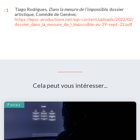
Tiago Rodrigues,
Dans la mesure de l’impossible
, dossier
↑
1
artistique, Comédie de Genève,
https://epoc-productions.net/wp-content/uploads/2022/02/
dossier_dans_la_mesure_de_l_impossible-au-29-sept.-22.pdf
References
Cela peut vous intéresser...
Focus