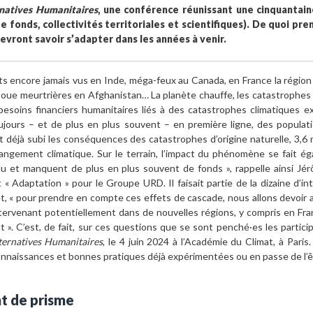
natives Humanitaires
, une conférence réunissant une cinquantain
 fonds, collectivités territoriales et scientifiques). De quoi pr
devront savoir s’adapter dans les années à venir.
encore jamais vus en Inde, méga-feux au Canada, en France la région 
boue meurtrières en Afghanistan… La planète chauffe, les catastrophes 
esoins financiers humanitaires liés à des catastrophes climatiques 
oujours – et de plus en plus souvent – en première ligne, des populat
 déjà subi les conséquences des catastrophes d’origine naturelle, 3,6 
ngement climatique. Sur le terrain, l’impact du phénomène se fait ég
endu et manquent de plus en plus souvent de fonds », rappelle ainsi J
t « Adaptation » pour le Groupe URD. Il faisait partie de la dizaine d’i
t, « pour prendre en compte ces effets de cascade, nous allons devoir 
ntervenant potentiellement dans de nouvelles régions, y compris en Fra
t ». C’est, de fait, sur ces questions que se sont penché·es les partic
ternatives Humanitaires
, le 4 juin 2024 à l’Académie du Climat, à Paris
connaissances et bonnes pratiques déjà expérimentées ou en passe de l’ê
t de prisme