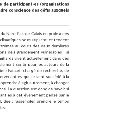
e de participant·es (organisations
endre conscience des défis auxquels
du Nord-Pas-de-Calais en proie à des
climatiques se multiplient, et tendent
extrêmes au cours des deux dernières
ions déjà grandement vulnérables : si
milliards vivent actuellement dans des
alement sentir pour les acteurs de la
érôme Faucet, chargé de recherche, de
ntervenant·es qui se sont succédé à la
apprendre à agir autrement, à changer
nce. La question est donc de savoir si
ipant·es à cet événement pensé par le
. L’idée : rassembler, prendre le temps
tre.