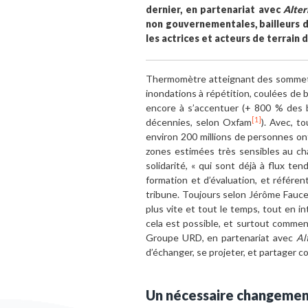
dernier, en partenariat avec
Alter
non gouvernementales, bailleurs de
les actrices et acteurs de terrain 
Thermomètre atteignant des sommets 
inondations à répétition, coulées de 
encore à s’accentuer (+ 800 % des b
[1]
décennies, selon Oxfam
). Avec, t
environ 200 millions de personnes ont
zones estimées très sensibles au cha
solidarité, « qui sont déjà à flux t
formation et d’évaluation, et référen
tribune. Toujours selon Jérôme Fauce
plus vite et tout le temps, tout en i
cela est possible, et surtout commen
Groupe URD, en partenariat avec
Al
d’échanger, se projeter, et partager 
Un nécessaire changemen