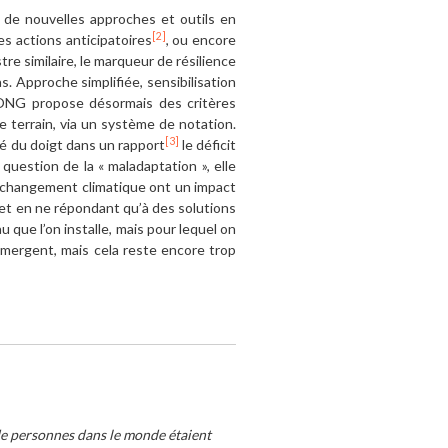
de nouvelles approches et outils en
[2]
s actions anticipatoires
, ou encore
e similaire, le marqueur de résilience
. Approche simplifiée, sensibilisation
e ONG propose désormais des critères
le terrain, via un système de notation.
[3]
té du doigt dans un rapport
le déficit
question de la « maladaptation », elle
au changement climatique ont un impact
jet en ne répondant qu’à des solutions
 que l’on installe, mais pour lequel on
 émergent, mais cela reste encore trop
de personnes dans le monde étaient