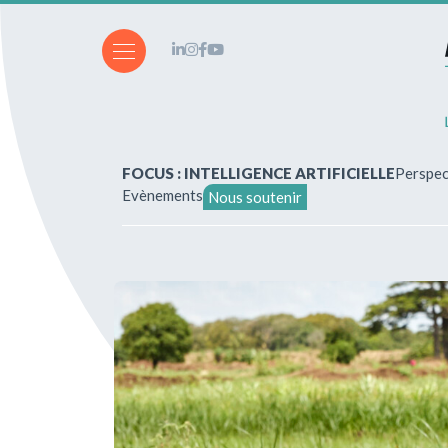
FOCUS : INTELLIGENCE ARTIFICIELLE
Perspec
Evènements
Nous soutenir
A propos de nous
Vous souhaitez écrire ?
Abonnements & achats
Nos parutions