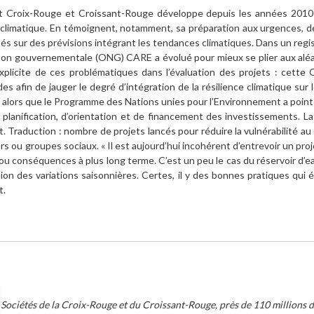
nt Croix-Rouge et Croissant-Rouge développe depuis les années 2010 
limatique. En témoignent, notamment, sa préparation aux urgences, de
sur des prévisions intégrant les tendances climatiques. Dans un registr
 non gouvernementale (ONG) CARE a évolué pour mieux se plier aux aléas
xplicite de ces problématiques dans l’évaluation des projets : cett
des afin de jauger le degré d’intégration de la résilience climatique sur 
, alors que le Programme des Nations unies pour l’Environnement a poin
 planification, d’orientation et de financement des investissements. La 
t. Traduction : nombre de projets lancés pour réduire la vulnérabilité 
rs ou groupes sociaux. « Il est aujourd’hui incohérent d’entrevoir un pro
ou conséquences à plus long terme. C’est un peu le cas du réservoir d’eau
tion des variations saisonnières. Certes, il y des bonnes pratiques qui
t.
s Sociétés de la Croix-Rouge et du Croissant-Rouge, près de 110 millions 