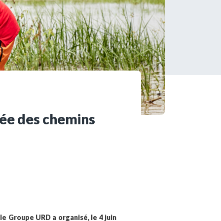
s encore membre ?
en quelques clics !
mpte
sée des chemins
le Groupe URD a organisé, le 4 juin