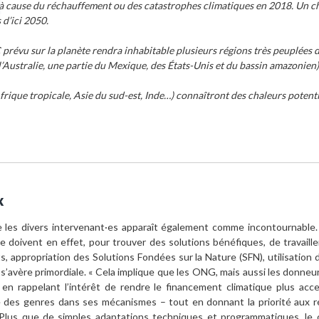
 à cause du réchauffement ou des catastrophes climatiques en 2018. Un ch
 d’ici 2050.
prévu sur la planète rendra inhabitable plusieurs régions très peuplées 
l’Australie, une partie du Mexique, des États-Unis et du bassin amazonien)
rique tropicale, Asie du sud-est, Inde…) connaîtront des chaleurs potent
x
re les divers intervenant·es apparaît également comme incontournable
e doivent en effet, pour trouver des solutions bénéfiques, de travaille
nts, appropriation des Solutions Fondées sur la Nature (SFN), utilisation 
ion s’avère primordiale. « Cela implique que les ONG, mais aussi les donne
 en rappelant l’intérêt de rendre le financement climatique plus ac
té des genres dans ses mécanismes – tout en donnant la priorité aux ré
Plus que de simples adaptations techniques et programmatiques, le 