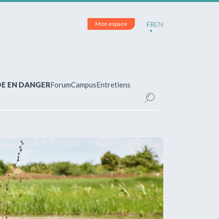
Mon espace
FR
EN
DE EN DANGER
Forum
Campus
Entretiens
CE
inscrit(e)?
pour accéder à votre espace personnel et
ements.