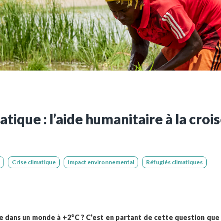
ues
Vous n'êtes pa
Créez un compte 
Créer un co
ique : l’aide humanitaire à la croi
Crise climatique
Impact environnemental
Réfugiés climatiques
le dans un monde à +2°C ? C’est en partant de cette question que 