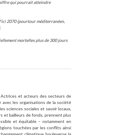
iffre qui pourrait atteindre
d’ici 2070 (pourtour méditerranéen,
.
iellement mortelles plus de 300 jours
. Actrices et acteurs des secteurs de
r avec les organisations de la société
des sciences sociales et savoir locaux,
urs et bailleurs de fonds, prennent plus
cessible et équitable – notamment en
gions touchées par les conflits ainsi
changement climatique bouleverse la