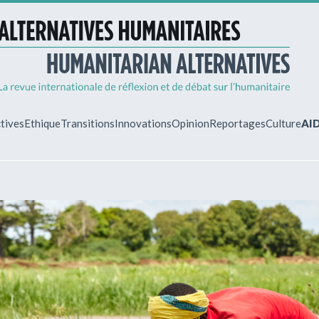
tives
Ethique
Transitions
Innovations
Opinion
Reportages
Culture
AI
MON ESPA
Vous êtes déjà 
Identifiez-vous 
gérer vos abonn