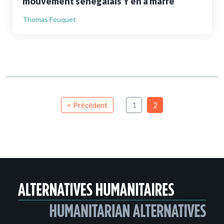
mouvement sénégalais Y en a marre
Thomas Fouquet
< Précédent
1
2