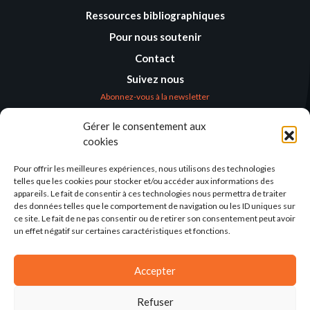
Ressources bibliographiques
Pour nous soutenir
Contact
Suivez nous
Abonnez-vous à la newsletter
Gérer le consentement aux
Où nous trouver
cookies
Alternatives
Humanitaires –
Pour offrir les meilleures expériences, nous utilisons des technologies
Humanitarian
telles que les cookies pour stocker et/ou accéder aux informations des
Alternatives
appareils. Le fait de consentir à ces technologies nous permettra de traiter
des données telles que le comportement de navigation ou les ID uniques sur
138 avenue des Frères
ce site. Le fait de ne pas consentir ou de retirer son consentement peut avoir
Lumière – CS 88379
un effet négatif sur certaines caractéristiques et fonctions.
69371 Lyon Cedex 08
Par email
Accepter
Refuser