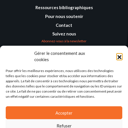
Ressources bibliographiques
Pour nous soutenir
Contact
Suivez nous
Abonnez-vous à la newsletter
Gérer le consentement aux
Où nous trouver
cookies
Alternatives
Humanitaires –
Pour offrir les meilleures expériences, nous utilisons des technologies
Humanitarian
telles que les cookies pour stocker et/ou accéder aux informations des
Alternatives
appareils. Le fait de consentir à ces technologies nous permettra de traiter
des données telles que le comportement de navigation ou les ID uniques sur
138 avenue des Frères
ce site. Le fait de ne pas consentir ou de retirer son consentement peut avoir
Lumière – CS 88379
un effet négatif sur certaines caractéristiques et fonctions.
69371 Lyon Cedex 08
Par email
Accepter
Refuser