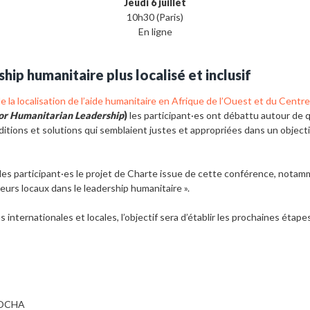
Jeudi 6 juillet
10h30 (Paris)
En ligne
hip humanitaire plus localisé et inclusif
 la localisation de l’aide humanitaire en Afrique de l’Ouest et du Centre
or Humanitarian Leadership
)
les participant·es ont débattu autour de q
nditions et solutions qui semblaient justes et appropriées dans un object
les participant·es le projet de Charte issue de cette conférence, notamm
cteurs locaux dans le leadership humanitaire ».
nternationales et locales, l’objectif sera d’établir les prochaines étap
 OCHA