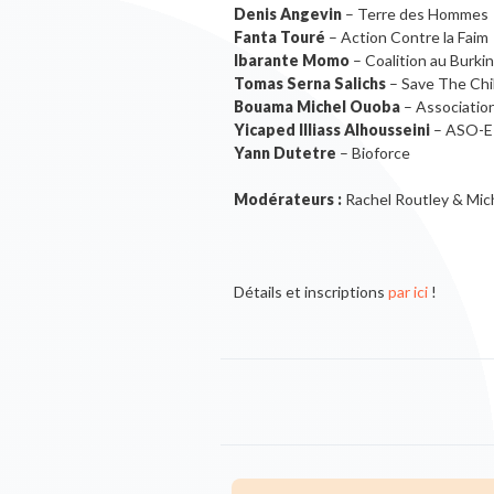
Denis Angevin
– Terre des Hommes
Fanta Touré
– Action Contre la Faim
Ibarante Momo
– Coalition au Burki
Tomas Serna Salichs
– Save The Chi
Bouama Michel Ouoba
– Associatio
Yicaped Illiass Alhousseini
– ASO-EP
Yann Dutetre
– Bioforce
Modérateurs :
Rachel Routley & Mich
Détails et inscriptions
par ici
!