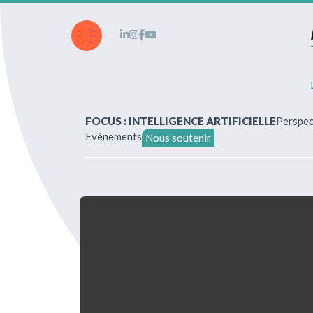
FOCUS : INTELLIGENCE ARTIFICIELLE
Perspec
Evènements
Nous soutenir
A propos de nous
Vous souhaitez écrire ?
Abonnements & achats
Nos parutions