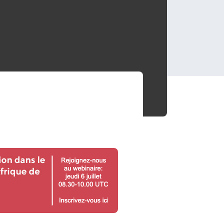
s encore membre ?
en quelques clics !
mpte