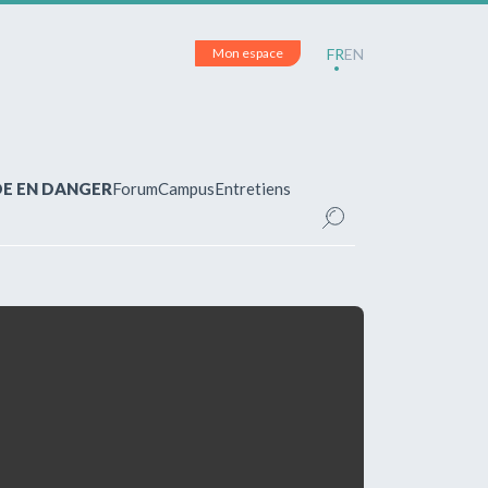
Mon espace
FR
EN
DE EN DANGER
Forum
Campus
Entretiens
CE
inscrit(e)?
pour accéder à votre espace personnel et
ements.