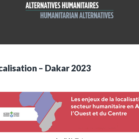
ues
Vous n'êtes pa
Créez un compte 
Créer un co
ocalisation – Dakar 2023