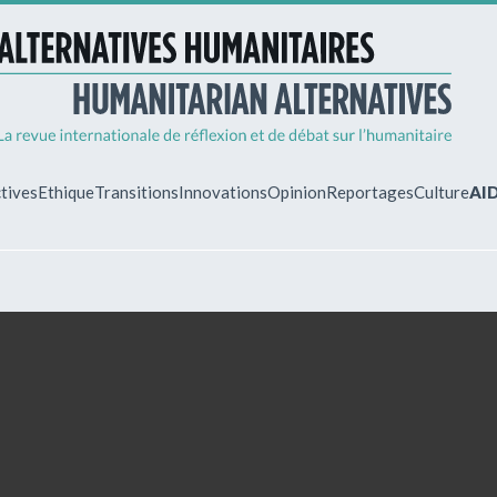
tives
Ethique
Transitions
Innovations
Opinion
Reportages
Culture
AI
MON ESPA
Vous êtes déjà 
Identifiez-vous 
gérer vos abonn