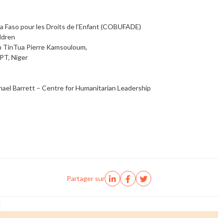
na Faso pour les Droits de l’Enfant (COBUFADE)
ldren
n TinTua Pierre Kamsouloum,
T, Niger
ael Barrett – Centre for Humanitarian Leadership
Partager sur