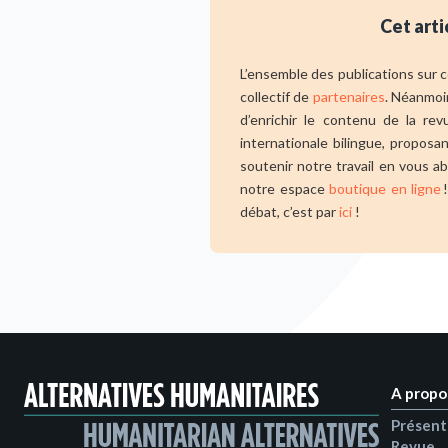
Cet arti
L’ensemble des publications sur ce
collectif de
partenaires
. Néanmoi
d’enrichir le contenu de la re
internationale bilingue, propos
soutenir notre travail en vous a
notre espace
boutique en ligne
!
débat, c’est par
ici
!
A propo
Présent
Revue