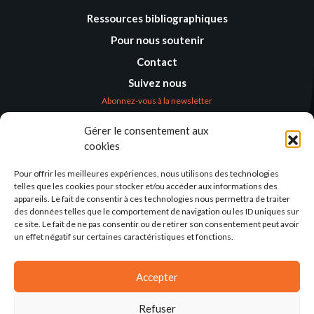
Ressources bibliographiques
Pour nous soutenir
Contact
Suivez nous
Abonnez-vous à la newsletter
Gérer le consentement aux
Où nous trouver
cookies
Alternatives
Humanitaires –
Pour offrir les meilleures expériences, nous utilisons des technologies
Humanitarian
telles que les cookies pour stocker et/ou accéder aux informations des
Alternatives
appareils. Le fait de consentir à ces technologies nous permettra de traiter
des données telles que le comportement de navigation ou les ID uniques sur
138 avenue des Frères
ce site. Le fait de ne pas consentir ou de retirer son consentement peut avoir
Lumière – CS 88379
un effet négatif sur certaines caractéristiques et fonctions.
69371 Lyon Cedex 08
Par email
Accepter
Refuser