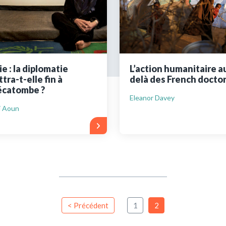
ues
Vous n'êtes pa
Créez un compte 
ie : la diplomatie
L’action humanitaire a
tra-t-elle fin à
delà des French docto
Créer un co
écatombe ?
Eleanor Davey
i Aoun
< Précédent
1
2