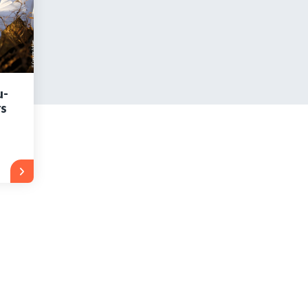
s encore membre ?
en quelques clics !
u-
rs
mpte