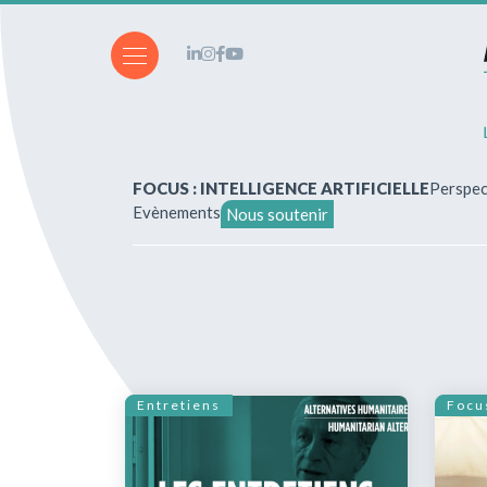
FOCUS : INTELLIGENCE ARTIFICIELLE
Perspec
Evènements
Nous soutenir
A propos de nous
Vous souhaitez écrire ?
Abonnements & achats
Entretiens
Focu
Nos parutions