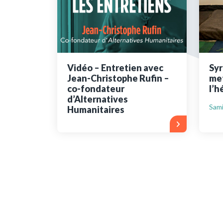
Ressources bibliographiq
Pour nous soutenir
Nous contacter
Vidéo – Entretien avec
Syr
Jean-Christophe Rufin –
met
co-fondateur
l’h
d’Alternatives
Sam
Humanitaires