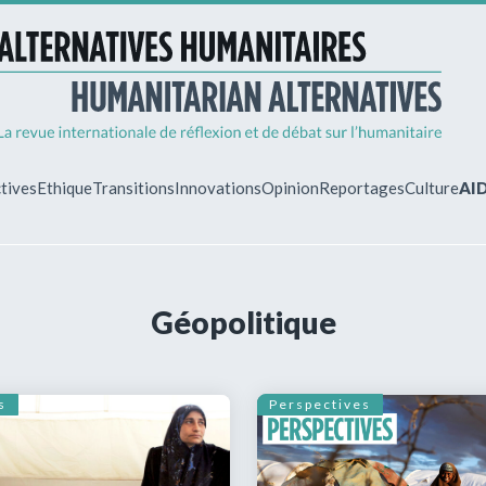
tives
Ethique
Transitions
Innovations
Opinion
Reportages
Culture
AI
MON ESPA
Géopolitique
Vous êtes déjà 
Identifiez-vous 
gérer vos abonn
s
Perspectives