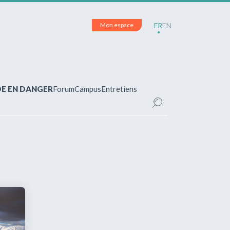
Mon espace
FR
EN
DE EN DANGER
Forum
Campus
Entretiens
CE
inscrit(e)?
pour accéder à votre espace personnel et
ements.