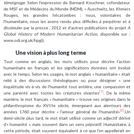
témoignage
. Selon l’expression de Bernard Kouchner, cofondateur
de MSF et de Médecins du Monde (MDM), « Auschwitz, les Khmers
Rouges, les grandes hécatombes : nous, volontaires de
l’humanitaire, nous les avons rendu plus difficiles à perpétrer et à
dissimuler par la presse , 2012 et d’autres publications du projet
A
Global History of Modern Humanitarian Action
, disponible sur :
www.odi.org.uk/hpg)).
Une vision à plus long terme
Tout comme en anglais, les mots utilisés pour décrire l’action
humanitaire en français et les significations données ont évolué
avec le temps. Selon les usages, le mot anglais « humanitaire » était
relié à des discussions théologiques ou pour désigner « une
inquiétude vis-à-vis de l’humanité tout entière, une compassion et
[7]
une parenté avec toutes les créatures vivantes
. De la même
manière, le mot français « humanitaire » trouve ses origines dans le
philanthropisme du XVIIIe siècle, émergeant aux alentours des
[8]
années 1760 pour décrire « l’amour général de l’humanité»
.Un
demi-siècle plus tard, le mot était utilisé comme un adjectif dérivé
d’« humanité », mais souvent dans un sens péjoratif. Humanitaire, à
cette période, était souvent équivalent à ce que l’on appellerait en