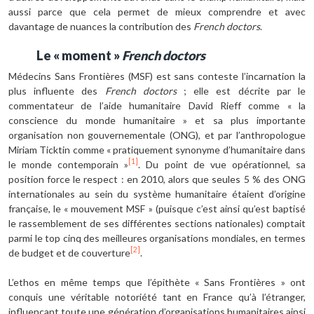
aussi parce que cela permet de mieux comprendre et avec
davantage de nuances la contribution des
French doctors
.
Le « moment »
French doctors
Médecins Sans Frontières (MSF) est sans conteste l’incarnation la
plus influente des
French doctors
; elle est décrite par le
commentateur de l’aide humanitaire David Rieff comme « la
conscience du monde humanitaire » et sa plus importante
organisation non gouvernementale (ONG), et par l’anthropologue
Miriam Ticktin comme « pratiquement synonyme d’humanitaire dans
[1]
le monde contemporain »
. Du point de vue opérationnel, sa
position force le respect : en 2010, alors que seules 5 % des ONG
internationales au sein du système humanitaire étaient d’origine
française, le « mouvement MSF » (puisque c’est ainsi qu’est baptisé
le rassemblement de ses différentes sections nationales) comptait
parmi le top cinq des meilleures organisations mondiales, en termes
[2]
de budget et de couverture
.
L’ethos en même temps que l’épithète « Sans Frontières » ont
conquis une véritable notoriété tant en France qu’à l’étranger,
influençant toute une génération d’organisations humanitaires ainsi