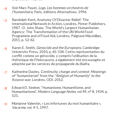
Voir Marc Payet,
Logs
.
Les hommes-orchestres de
↑
4
l’humanitaire
, Paris, éditions Alternatives, 1996.
Randolph Kent, Anatomy Of Disaster Relief: The
↑
5
International Network in Action, Londres, Pinter Publishers,
1987 ; D. John Shaw, The World’s Largest Humanitarian
Agency: The Transformation of the UN World Food
Programme and of Food Aid, Londres, Palgrave Macmillan,
2011, p. 52-62.
Karen E. Smith,
Genocide and the Europeans
, Cambridge
↑
6
University Press, 2010, p. 65-104. Cette représentation du
conflit comme un génocide, y compris l’utilisation de la
rhétorique de l’Holocauste, a également été encouragée et
adoptée par les services de propagande du Biafra.
Katherine Davies,
Continuity, change and contest: Meanings
↑
7
of “humanitarian
” from the “
Religion of Humanity
”
to the
Kosovo war
, Londres, ODI, 2012.
Edward D. Seeber, “Humanisme, Humanitisme, and
↑
8
Humanitarisme”,
Modern Language Notes
, vol 49, n° 8, 1934, p.
521.
Marianne Valentin, « Les infortunes du mot humanitaire »,
↑
9
Vacarme
, vol. 4-5, 1997.