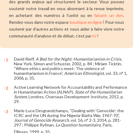
des grands enjeux qui structurent le secteur. Vous pouvez
soutenir notre travail en vous abonnant à la revue imprimée,
en achetant des numéros à l’unité ou en
faisant un don
.
Rendez-vous dans notre espace
boutique en ligne
! Pour nous
soutenir par d’autres actions et nous aider à faire vivre notre
communauté d’analyse et de débat, c’est par
ici
!
David Rieff,
A Bed for the Night: Humanitarianism in Crisis
,
↑
1
New York, Simon and Schuster, 2002, p. 84 ; Miriam Ticktin,
“Where ethics and politics meet: The violence of
humanitarianism in France”,
American Ethnologist
, vol. 33, n° 1,
2006, p. 35.
Active Learning Network for Accountability and Performance
↑
2
in Humanitarian Action (ALNAP),
State of the Humanitarian
System
, Londres, Overseas Development Institute, 2012, p.
29.
Marie-Luce Desgrandchamps, “Dealing with ‘Genocide’: the
↑
3
ICRC and the UN during the Nigeria-Biafra War, 1967-70”,
Journal of Genocide Research
, vol. 16, n° 2-3, 2014, p. 281-
297 ; Philippe Ryfman,
La Question humanitaire
, Paris,
Ellipses, 1999, p. 35.