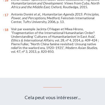
↑
16
Humanitarianism and Development: Views from Cuba, North
Africa and the Middle East
, Oxford, Routledge, 2015.
Antonio Donini
et al
.,
Humanitarian Agenda 2015: Principles,
↑
17
Power, and Perceptions
, Medford, Feinstein International
Center, Tufts University, 2006, p. 13.
Voir par exemple Jacinta O’Hagan et Miwa Hirono,
↑
18
“Fragmentation of the International Humanitarian Order?
Understanding ‘Cultures of Humanitarianism’ in East Asia”,
Ethics & International Affairs
, vol. 28, n° 4, 2014, p. 409-424 ;
Pierre Fuller, “North China famine revisited: Unsung native
relief in the warlord era, 1920–1921”,
Modern Asian Studies
,
vol. 47, n° 3, 2013, p. 820-850.
References
Cela peut vous intéresser...