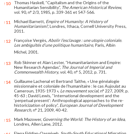
Thomas Haskell, “Capitalism and the Origins of the
↑
10
Humanitarian Sensibility”,
The American Historical Review
,
vol. 90, n° 2/3, 1985, p. 339-361 et 547-566.
Michael Barnett,
Empire of Humanity: A History of
↑
11
Humanitarianism?
, Londres, Ithaca, Cornell University Press,
2011.
Françoise Vergès,
Abolir l’esclavage : une utopie coloniale.
↑
12
Les ambiguïtés d’une politique humanitaire
, Paris, Albin
Michel, 2001.
Rob Skinner et Alan Lester, “Humanitarianism and Empire:
↑
13
New Research Agendas”,
The Journal of Imperial and
Commonwealth History
, vol. 40, n° 5, 2012, p. 731.
Guillaume Lachenal et Bertrand Taithe, « Une généalogie
↑
14
missionnaire et coloniale de l’humanitaire : le cas Aujoulat au
Cameroun, 1935-1973 »,
Le mouvement social
, n° 227, 2009, p.
45-63 ; David Lewis, “International development and the
‘perpetual present’: Anthropological approaches to the re-
historicization of policy”,
European Journal of Development
Research
, n° 21, 2009, 40-42.
Mark Mazower,
Governing the World: The History of an Idea
,
↑
15
Londres, Allen Lane, 2012.
Elena Fiddian-Qasmiyeh,
South-South Educational Migration
,