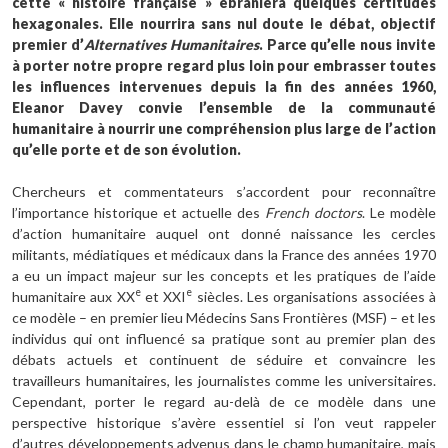
cette « histoire française » ébranlera quelques certitudes
hexagonales. Elle nourrira sans nul doute le débat, objectif
premier d’
Alternatives Humanitaires
. Parce qu’elle nous invite
à porter notre propre regard plus loin pour embrasser toutes
les influences intervenues depuis la fin des années 1960,
Eleanor Davey convie l’ensemble de la communauté
humanitaire à nourrir une compréhension plus large de l’action
qu’elle porte et de son évolution.
Chercheurs et commentateurs s’accordent pour reconnaître
l’importance historique et actuelle des
French doctors
. Le modèle
d’action humanitaire auquel ont donné naissance les cercles
militants, médiatiques et médicaux dans la France des années 1970
a eu un impact majeur sur les concepts et les pratiques de l’aide
e
e
humanitaire aux XX
et XXI
siècles. Les organisations associées à
ce modèle – en premier lieu Médecins Sans Frontières (MSF) – et les
individus qui ont influencé sa pratique sont au premier plan des
débats actuels et continuent de séduire et convaincre les
travailleurs humanitaires, les journalistes comme les universitaires.
Cependant, porter le regard au-delà de ce modèle dans une
perspective historique s’avère essentiel si l’on veut rappeler
d’autres développements advenus dans le champ humanitaire, mais