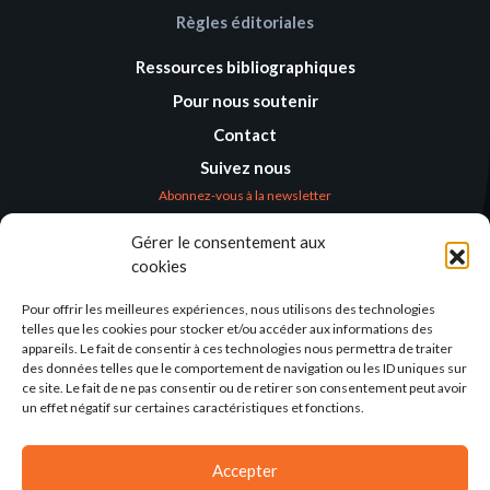
Règles éditoriales
Ressources bibliographiques
Pour nous soutenir
Contact
Suivez nous
Abonnez-vous à la newsletter
Gérer le consentement aux
Où nous trouver
cookies
Alternatives
Humanitaires –
Pour offrir les meilleures expériences, nous utilisons des technologies
Humanitarian
telles que les cookies pour stocker et/ou accéder aux informations des
Alternatives
appareils. Le fait de consentir à ces technologies nous permettra de traiter
des données telles que le comportement de navigation ou les ID uniques sur
138 avenue des Frères
ce site. Le fait de ne pas consentir ou de retirer son consentement peut avoir
Lumière – CS 88379
un effet négatif sur certaines caractéristiques et fonctions.
69371 Lyon Cedex 08
Par email
Accepter