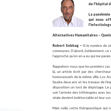
de l’hôpital d
La pandémie d
qui nous of
l’infectiolog
Alternatives Humanitaires – Quels 
Robert Sebbag –
Si le nombre de v
communes. D’abord, évidemment, ce so
l’approche qu’on en a eu qui me parais
Rappelons-nous que les premiers cas d
là, un article écrit par des cherche
homosexuels de la même ville, Los A
faudra deux ans et les travaux de l’é
disposition un test de dépistage. Le 
voir l’arrivée des trithérapies avec 
virale devient indétectable et leur sy
Mais voilà, cette thérapeutique qui c