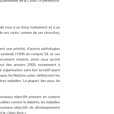
 La pandémie de la Covid-19 permettra-
 de tous à un futur traitement et à un
 de ses ratés, comme de ses réussites,
ent une priorité, d’autres pathologies
u sommeil, l’OMS en compte 18, et ces
ancement n’existe, sinon ceux qu’ont
début des années 2000, notamment à
ne organisation sans but lucratif ayant
que, les Nations unies définissent les
tres maladies. La plupart des pays du
 nouveaux objectifs prenant en compte
ssibles comme le diabète, les maladies
 nouveaux objectifs de développement
 le « bien-être ».