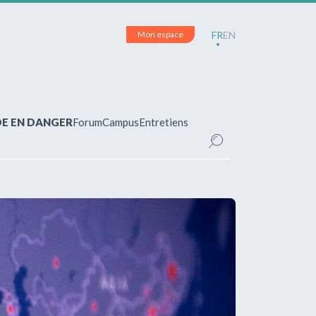
Mon espace
FR
EN
DE EN DANGER
Forum
Campus
Entretiens
CE
inscrit(e)?
pour accéder à votre espace personnel et
ements.