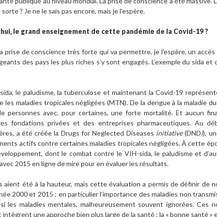
santé publique au niveau mondial. La prise de conscience a été massive.
 sorte ? Je ne le sais pas encore, mais je l’espère.
d’hui, le grand enseignement de cette pandémie de la Covid-19 ?
 prise de conscience très forte qui va permettre, je l’espère, un accès
irigeants des pays les plus riches s’y sont engagés. L’exemple du sida et
 sida, le paludisme, la tuberculose et maintenant la Covid-19 représent
 les maladies tropicales négligées (MTN). De la dengue à la maladie d
e personnes avec, pour certaines, une forte mortalité. Et aucun fin
tres fondations privées et des entreprises pharmaceutiques. Au 
ières, a été créée la Drugs for Neglected Diseases
initiative
(DND
i
), u
nts actifs contre certaines maladies tropicales négligées. À cette épo
 développement, dont le combat contre le VIH-sida, le paludisme et d’au
avec 2015 en ligne de mire pour en évaluer les résultats.
s aient été à la hauteur, mais cette évaluation a permis de définir de
nnée 2000 et 2015 : en particulier l’importance des maladies non transmi
aussi les maladies mentales, malheureusement souvent ignorées. Ces
intègrent une approche bien plus large de la santé : la « bonne santé » et