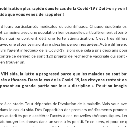
ilisation plus rapide dans le cas de la Covid-19 ? Doit-on y voir l
 sida que vous venez de rappeler ?
d leurs particularités médicales et scientifiques. Chaque épidémie es
et sanguine, avec une population homosexuelle particulièrement atteinte,
tion qui rencontrent déjà une forte stigmatisation. C’est très différ
 avec une atteinte majoritaire chez les personnes âgées. Autre différence d
rir l’agent infectieux de la Covid-19, alors que cela a pris deux ans pour
contre ce dernier, ce sont 120 projets de recherche vaccinale qui sont 
’en trouver un.
u VIH-sida, la lutte a progressé parce que les malades se sont ba
très efficaces. Dans le cas de la Covid-19, les citoyens restent e
posent en grande partie sur leur « discipline ». Peut-on imagi
ncore à ce stade. Tout dépendra de l’évolution de la maladie. Mais vous av
s dans le cas du sida. Dès l’apparition des premiers médicaments promet
es autorités pour accélérer l’accès à ces nouvelles thérapeutiques. Leu
t bouger les choses dans un sens très positif. En ce sens, et pour ce qu