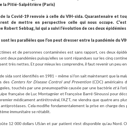
e la Pitié-Salpêtrière (Paris)
e la Covid-19 renvoie à celle du VIH-sida. Quarantenaire et touj
frent de mettre en perspective celle qui nous occupe. C’est
ue Robert Sebbag, lui qui a suivi l’évolution de ces deux épidémies
sont les parallèles que l’on peut dresser entre la pandémie du VIH
ictimes et de personnes contaminées est sans rapport, ces deux épidé
nt deux pandémies puisqu’elles se sont répandues sur les cinq continen
sent très nettes. Et pour mieux les comprendre, il faut revenir un peu en 
e sida sont identifiés en 1981 – même si l’on sait maintenant que la mal
urs des
Centers for Disease Control and Prevention
(CDC) américains d
ngeles, touchés par une pneumopathie causée par une bactérie
et
à l’o
quipe française de Luc Montagnier et Françoise Barré-Sinoussi pour déco
premier médicament antirétroviral, l’AZT, ne viendra que quatre ans plus
les antiprotéases. Cela modifie fondamentalement la prise en charge des p
stème immunitaire se rétablit.
oûte 12 000 dollars US/an et par patient n’est disponible qu’au Nord. 