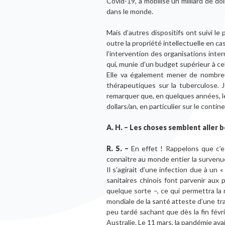
Covid-19, a mobilisé un milliard de d
dans le monde.
Mais d’autres dispositifs ont suivi 
outre la propriété intellectuelle en ca
l’intervention des organisations inter
qui, munie d’un budget supérieur à c
Elle va également mener de nombreux
thérapeutiques sur la tuberculose. 
remarquer que, en quelques années, le
dollars/an, en particulier sur le conti
A. H. – Les choses semblent aller 
R. S. –
En effet ! Rappelons que c’e
connaître au monde entier la survenue
Il s’agirait d’une infection due à un
sanitaires chinois font parvenir aux
quelque sorte –, ce qui permettra la 
mondiale de la santé atteste d’une tra
peu tardé sachant que dès la fin févr
Australie. Le 11 mars, la pandémie ava