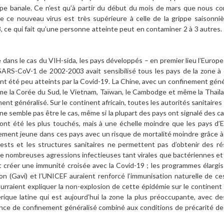
ippe banale. Ce n’est qu’à partir du début du mois de mars que nous 
e ce nouveau virus est très supérieure à celle de la grippe saisonni
, ce qui fait qu’une personne atteinte peut en contaminer 2 à 3 autres. C
 dans le cas du VIH-sida, les pays développés – en premier lieu l’Europe 
 SARS-CoV-1 de 2002-2003 avait sensibilisé tous les pays de la zone 
t été peu atteints par la Covid-19. La Chine, avec un confinement généra
me la Corée du Sud, le Vietnam, Taïwan, le Cambodge et même la Thaïla
ment généralisé. Sur le continent africain, toutes les autorités sanitaire
 ne semble pas être le cas, même si la plupart des pays ont signalé des ca
 ont été les plus touchés, mais à une échelle moindre que les pays d’
irement jeune dans ces pays avec un risque de mortalité moindre grâce
sts et les structures sanitaires ne permettent pas d’obtenir des rés
de nombreuses agressions infectieuses tant virales que bactériennes et 
t créer une immunité croisée avec la Covid-19 ; les programmes élargis 
n (Gavi) et l’UNICEF auraient renforcé l’immunisation naturelle de ces
rraient expliquer la non-explosion de cette épidémie sur le continent a
rique latine qui est aujourd’hui la zone la plus préoccupante, avec d
bsence de confinement généralisé combiné aux conditions de précarité de