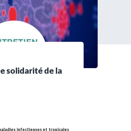
s encore membre ?
en quelques clics !
mpte
e solidarité de la
aladies infectieuses et tropicales