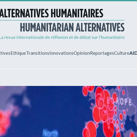
tives
Ethique
Transitions
Innovations
Opinion
Reportages
Culture
AI
MON ESPA
Vous êtes déjà 
Identifiez-vous 
gérer vos abonn