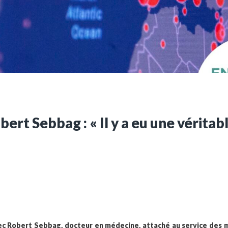
ues
Vous n'êtes pa
Créez un compte 
Créer un co
ert Sebbag : « Il y a eu une véritabl
ec Robert Sebbag, docteur en médecine, attaché au service des m