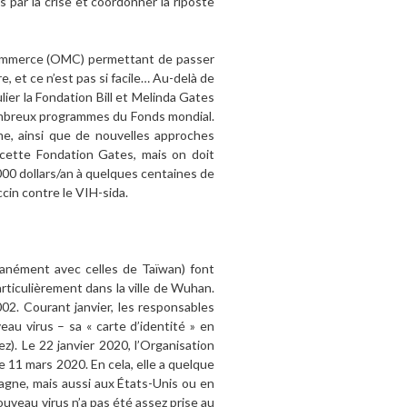
 par la crise et coordonner la riposte
u commerce (OMC) permettant de passer
e, et ce n’est pas si facile… Au-delà de
lier la Fondation Bill et Melinda Gates
nombreux programmes du Fonds mondial.
me, ainsi que de nouvelles approches
 cette Fondation Gates, mais on doit
000 dollars/an à quelques centaines de
ccin contre le VIH-sida.
tanément avec celles de Taïwan) font
rticulièrement dans la ville de Wuhan.
002. Courant janvier, les responsables
au virus – sa « carte d’identité » en
z). Le 22 janvier 2020, l’Organisation
e 11 mars 2020. En cela, elle a quelque
magne, mais aussi aux États-Unis ou en
ouveau virus n’a pas été assez prise au