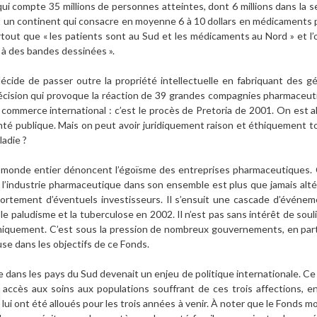
 qui compte 35 millions de personnes atteintes, dont 6 millions dans la s
 un continent qui consacre en moyenne 6 à 10 dollars en médicaments par
artout que « les patients sont au Sud et les médicaments au Nord » et l’
t à des bandes dessinées ».
décide de passer outre la propriété intellectuelle en fabriquant des g
écision qui provoque la réaction de 39 grandes compagnies pharmaceuti
commerce international : c’est le procès de Pretoria de 2001. On est al
nté publique. Mais on peut avoir juridiquement raison et éthiquement t
ladie ?
du monde entier dénoncent l’égoïsme des entreprises pharmaceutiques. 
 de l’industrie pharmaceutique dans son ensemble est plus que jamais alt
ortement d’éventuels investisseurs. Il s’ensuit une cascade d’événem
 le paludisme et la tuberculose en 2002. Il n’est pas sans intérêt de so
 uniquement. C’est sous la pression de nombreux gouvernements, en partic
use dans les objectifs de ce Fonds.
que dans les pays du Sud devenait un enjeu de politique internationale. 
n accès aux soins aux populations souffrant de ces trois affections, en
s lui ont été alloués pour les trois années à venir. À noter que le Fonds mo