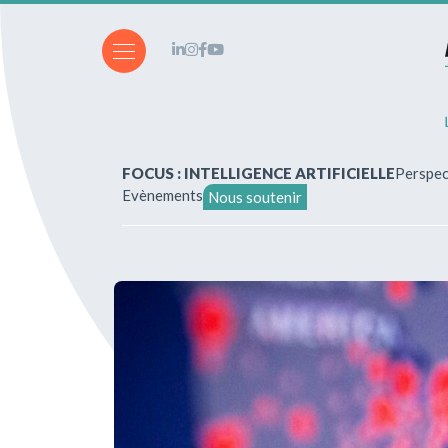
FOCUS : INTELLIGENCE ARTIFICIELLE
Perspec
Evènements
Nous soutenir
A propos de nous
Vous souhaitez écrire ?
Abonnements & achats
Nos parutions