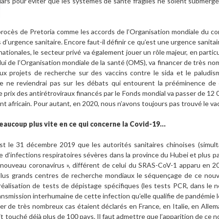
ollars pour éviter que les systèmes de santé fragiles ne soient submergés
le procès de Pretoria comme les accords de l’Organisation mondiale d
s d’urgence sanitaire. Encore faut-il définir ce qu’est une urgence sanitair
nationales, le secteur privé va également jouer un rôle majeur, en particu
elui de l’Organisation mondiale de la santé (OMS), va financer de très 
 projets de recherche sur des vaccins contre le sida et le paludis
Je ne reviendrai pas sur les débats qui entourent la prééminence de
 prix des antirétroviraux financés par le Fonds mondial va passer de 12 
nent africain. Pour autant, en 2020, nous n’avons toujours pas trouvé le va
beaucoup plus vite en ce qui concerne la Covid-19…
st le 31 décembre 2019 que les autorités sanitaires chinoises (simul
 d’infections respiratoires sévères dans la province du Hubei et plus pa
 « nouveau coronavirus », différent de celui du SRAS-CoV-1 apparu en 2
 plus grands centres de recherche mondiaux le séquençage de ce nouve
réalisation de tests de dépistage spécifiques (les tests PCR, dans le ne
nsmission interhumaine de cette infection qu’elle qualifie de pandémie l
ier de très nombreux cas étaient déclarés en France, en Italie, en Alle
it touché déjà plus de 100 pays. Il faut admettre que l’apparition de ce n