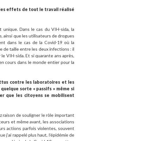
es effets de tout le travail réalisé
t unique. Dans le cas du VIH-sida, la
 ainsi que les utilisateurs de drogues
ent dans le cas de la Covid-19 où la
e taille entre les deux infections : il
 le VIH-sida. Et si quarante ans après,
en cours dans le monde entier pour la
ttus contre les laboratoires et les
n quelque sorte « passifs » même si
ner que les citoyens se mobilisent
ez raison de souligner le rôle important
teurs et même avant, les associations
rs actions parfois violentes, souvent
e j’ai rappelé plus haut, l’épidémie de