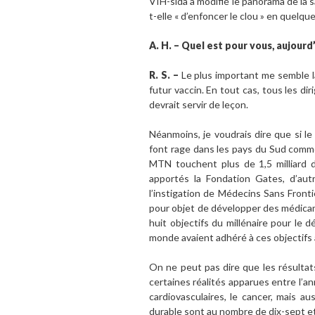
VIH-sida a modifié le panorama de la 
t-elle « d’enfoncer le clou » en quelque
A. H. – Quel est pour vous, aujour
R. S. –
Le plus important me semble la
futur vaccin. En tout cas, tous les d
devrait servir de leçon.
Néanmoins, je voudrais dire que si le
font rage dans les pays du Sud comme
MTN touchent plus de 1,5 milliard d
apportés la Fondation Gates, d’au
l’instigation de Médecins Sans Front
pour objet de développer des médicame
huit objectifs du millénaire pour le
monde avaient adhéré à ces objectifs 
On ne peut pas dire que les résultat
certaines réalités apparues entre l’a
cardiovasculaires, le cancer, mais 
durable sont au nombre de dix-sept et 