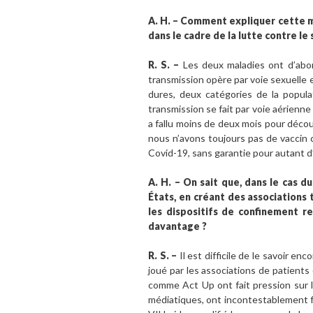
A.
H. – Comment expliquer cette mob
dans le cadre de la lutte contre le
R. S. –
Les deux maladies ont d’abor
transmission opère par voie sexuelle 
dures, deux catégories de la popula
transmission se fait par voie aérienne
a fallu moins de deux mois pour découv
nous n’avons toujours pas de vaccin 
Covid-19, sans garantie pour autant d
A. H. – On sait que, dans le cas d
États, en créant des associations 
les dispositifs de confinement re
davantage ?
R. S. –
Il est difficile de le savoir e
joué par les associations de patient
comme Act Up ont fait pression sur l
médiatiques, ont incontestablement fai