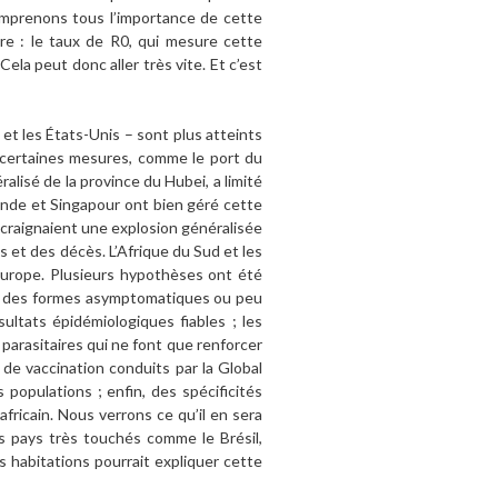
comprenons tous l’importance de cette
ère : le taux de R0, qui mesure cette
ela peut donc aller très vite. Et c’est
et les États-Unis – sont plus atteints
à certaines mesures, comme le port du
lisé de la province du Hubei, a limité
nde et Singapour ont bien géré cette
s craignaient une explosion généralisée
s et des décès. L’Afrique du Sud et les
Europe. Plusieurs hypothèses ont été
 à des formes asymptomatiques ou peu
ultats épidémiologiques fiables ; les
parasitaires qui ne font que renforcer
de vaccination conduits par la Global
 populations ; enfin, des spécificités
fricain. Nous verrons ce qu’il en sera
es pays très touchés comme le Brésil,
s habitations pourrait expliquer cette