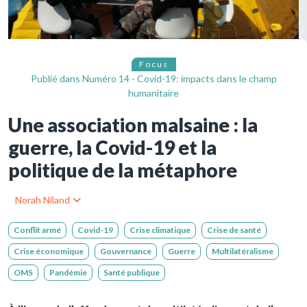
Focus
Publié dans
Numéro 14 - Covid-19: impacts dans le champ
humanitaire
Une association malsaine : la
guerre, la Covid-19 et la
politique de la métaphore
Norah Niland
Conflit armé
Covid-19
Crise climatique
Crise de santé
Crise économique
Gouvernance
Guerre
Multilatéralisme
OMS
Pandémie
Santé publique