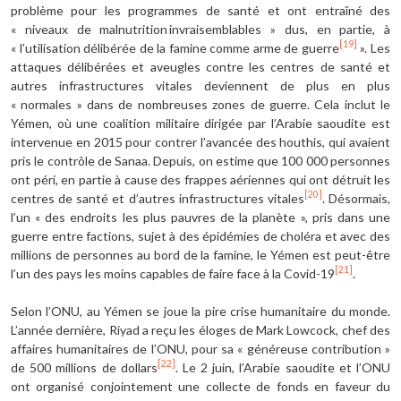
problème pour les programmes de santé et ont entraîné des
« niveaux de malnutrition invraisemblables » dus, en partie, à
[19]
« l’utilisation délibérée de la famine comme arme de guerre
». Les
attaques délibérées et aveugles contre les centres de santé et
autres infrastructures vitales deviennent de plus en plus
« normales » dans de nombreuses zones de guerre. Cela inclut le
Yémen, où une coalition militaire dirigée par l’Arabie saoudite est
intervenue en 2015 pour contrer l’avancée des houthis, qui avaient
pris le contrôle de Sanaa. Depuis, on estime que 100 000 personnes
ont péri, en partie à cause des frappes aériennes qui ont détruit les
[20]
centres de santé et d’autres infrastructures vitales
. Désormais,
l’un « des endroits les plus pauvres de la planète », pris dans une
guerre entre factions, sujet à des épidémies de choléra et avec des
millions de personnes au bord de la famine, le Yémen est peut-être
[21]
l’un des pays les moins capables de faire face à la Covid-19
.
Selon l’ONU, au Yémen se joue la pire crise humanitaire du monde.
L’année dernière, Riyad a reçu les éloges de Mark Lowcock, chef des
affaires humanitaires de l’ONU, pour sa « généreuse contribution »
[22]
de 500 millions de dollars
. Le 2 juin, l’Arabie saoudite et l’ONU
ont organisé conjointement une collecte de fonds en faveur du