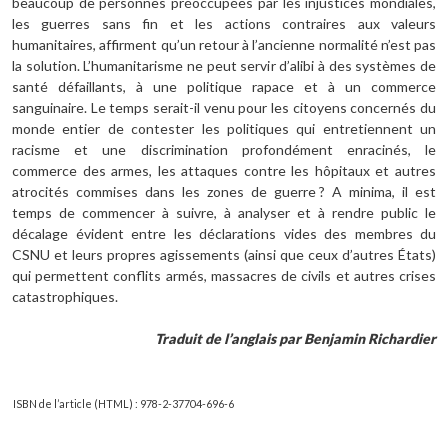
beaucoup de personnes préoccupées par les injustices mondiales,
les guerres sans fin et les actions contraires aux valeurs
humanitaires, affirment qu’un retour à l’ancienne normalité n’est pas
la solution. L’humanitarisme ne peut servir d’alibi à des systèmes de
santé défaillants, à une politique rapace et à un commerce
sanguinaire. Le temps serait-il venu pour les citoyens concernés du
monde entier de contester les politiques qui entretiennent un
racisme et une discrimination profondément enracinés, le
commerce des armes, les attaques contre les hôpitaux et autres
atrocités commises dans les zones de guerre ? A minima, il est
temps de commencer à suivre, à analyser et à rendre public le
décalage évident entre les déclarations vides des membres du
CSNU et leurs propres agissements (ainsi que ceux d’autres États)
qui permettent conflits armés, massacres de civils et autres crises
catastrophiques.
Traduit de l’anglais par Benjamin Richardier
ISBN de l’article (HTML) : 978-2-37704-696-6