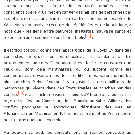
aucune connaissance directe des hostilités armées – sont
conscients que le virus met en danger des millions de personnes par
ses effets directs sur la santé, entre autres conséquences. Alex de
Waal, dans une analyse récente des épidémies et de la politique, a
noté que « les liens entre pauvreté, inégalités, mauvaise santé et
[17]
l’exposition aux épidémies sont bien établis
».
Il est trop tôt pour connaître l’impact global de la Covid-19 dans des
contextes de guerre où les inégalités ont tendance à être
profondément ancrées. Cependant, il est facile de constater que
ceux qui sont déjà marginalisés, ou qui luttent contre les
conséquences dévastatrices des conflits armés, seront parmi les
plus touchés. Selon Oxfam, il y a jusqu’à « deux milliards de
personnes qui vivent dans des États fragiles et touchés par des
[18]
conflits
». Cela inclut de vastes régions d’Afrique où la guerre fait
rage, de la Libye au Cameroun, de la Somalie au Sahel. Ailleurs, des
conflits prolongés ou sporadiques détruisent des vies en
Afghanistan, au Myanmar, en Palestine, en Syrie et au Yémen, pour
ne citer que quelques exemples.
Au Soudan du Sud, les combats ont longtemps constitué un