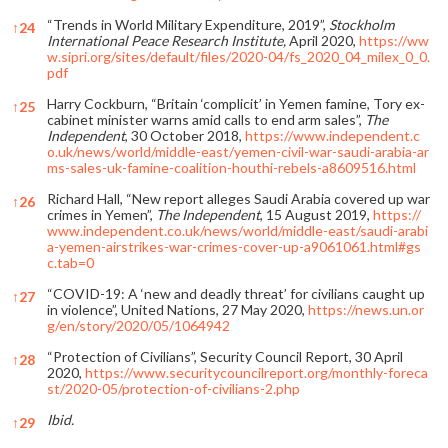
“Trends in World Military Expenditure, 2019”,
Stockholm
↑
24
International Peace Research Institute,
April 2020,
https://ww
w.sipri.org/sites/default/files/2020-04/fs_2020_04_milex_0_0.
pdf
Harry Cockburn, “Britain ‘complicit’ in Yemen famine, Tory ex-
↑
25
cabinet minister warns amid calls to end arm sales”,
The
Independent
, 30 October 2018,
https://www.independent.c
o.uk/news/world/middle-east/yemen-civil-war-saudi-arabia-ar
ms-sales-uk-famine-coalition-houthi-rebels-a8609516.html
Richard Hall, “New report alleges Saudi Arabia covered up war
↑
26
crimes in Yemen”,
The Independent
, 15 August 2019,
https://
www.independent.co.uk/news/world/middle-east/saudi-arabi
a-yemen-airstrikes-war-crimes-cover-up-a9061061.html#gs
c.tab=0
“COVID-19: A ‘new and deadly threat’ for civilians caught up
↑
27
in violence”, United Nations, 27 May 2020,
https://news.un.or
g/en/story/2020/05/1064942
“Protection of Civilians”, Security Council Report, 30 April
↑
28
2020,
https://www.securitycouncilreport.org/monthly-foreca
st/2020-05/protection-of-civilians-2.php
Ibid.
↑
29