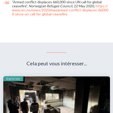
“Armed conflict displaces 660,000 since UN call for global
↑
30
ceasefire”,
Norwegian Refugee Council
, 22 May 2020,
https://
www.nrc.no/news/2020/may/armed-conflict-displaces-66000
0-since-un-call-for-global-ceasefire
References
Cela peut vous intéresser...
Opinion