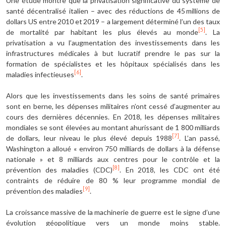
Une étude montre que la privatisation significative du système de
santé décentralisé italien – avec des réductions de 45 millions de
dollars US entre 2010 et 2019 – a largement déterminé l’un des taux
[5]
de mortalité par habitant les plus élevés au monde
. La
privatisation a vu l’augmentation des investissements dans les
infrastructures médicales à but lucratif prendre le pas sur la
formation de spécialistes et les hôpitaux spécialisés dans les
[6]
maladies infectieuses
.
Alors que les investissements dans les soins de santé primaires
sont en berne, les dépenses militaires n’ont cessé d’augmenter au
cours des dernières décennies. En 2018, les dépenses militaires
mondiales se sont élevées au montant ahurissant de 1 800 milliards
[7]
de dollars, leur niveau le plus élevé depuis 1988
. L’an passé,
Washington a alloué « environ 750 milliards de dollars à la défense
nationale » et 8 milliards aux centres pour le contrôle et la
[8]
prévention des maladies (CDC)
. En 2018, les CDC ont été
contraints de réduire de 80 % leur programme mondial de
[9]
prévention des maladies
.
La croissance massive de la machinerie de guerre est le signe d’une
évolution géopolitique vers un monde moins stable.