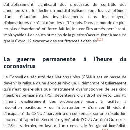
L’affaiblissement significatif des processus de contrôle des
armements et le déclin du multilatéralisme sont les symptômes
d’une réduction des investissements dans les moyens
diplomatiques de résolution des différends. Dans ce monde de plus
en plus désordonné où force fait loi, les conflits armés persistent,
impitoyables. Les coûts humains de la guerre s’accumulent à mesure
[10]
que la Covid-19 exacerbe des souffrances évitables
.
La guerre permanente à l’heure du
coronavirus
Le Conseil de sécurité des Nations unies (CSNU) est en passe de
devenir la relique d’une époque révolue. Il démontre régulièrement
qu’il n’est guère plus que l’instrument dysfonctionnel de ses cinq
membres permanents (P5), détenteurs d’un droit de veto. Les P5
minent régulièrement des propositions visant à faciliter la
résolution pacifique – ou l’interruption – d’un conflit violent.
L’incapacité du CSNU à parvenir à un consensus sur une résolution
soutenant l’appel du Secrétaire général de l’ONU António Guterres,
le 23 mars dernier, en faveur d’un « cessez-le-feu global, immédiat,