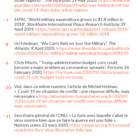
other regions?”,
The Guardian,
29 May 2020,
https://www.the
guardian.com/world/2020/may/29/why-was-lombardy-hit-har
der-covid-19-than-italys-other-regions
SIPRI, “World military expenditure grows to $1.8 trillion in
↑
7
2018”,
Stockholm International Peace Research Institute
, 29
April 2019,
https://www.sipri.org/media/press-release/2019/
world-military-expenditure-grows-18-trillion-2018
Uri Friedman, “We Can’t Rely on Just the Military”,
The
↑
8
Atlantic
, 8 April 2020,
https://www.theatlantic.com/politics/a
rchive/2020/04/us-military-failing-spending-budget/609673/
Chris Morris, “Trump administration budget cuts could
↑
9
become a major problem as coronavirus spreads”,
Fortune
, 26
February 2020,
https://fortune.com/2020/02/26/coronavirus-
covid-19-cdc-budget-cuts-us-trump
Voir, dans ce même numéro, l’article de Michiel Hofman,
↑
10
« Covid-19 en situation de conflit : une réponse difficile, mais
nécessaire »,
http://alternatives-humanitaires.org/fr/2020/0
7/23/covid-19-en-situation-de-conflit-une-reponse-difficile-
mais-necessaire/
Secrétaire général de l’ONU, « La furie avec laquelle s’abat le
↑
11
virus montre bien que se faire la guerre est une folie »,
Nations unies, 23 mars 2020,
https://www.un.org/fr/coronavir
us/articles/fury-virus-illustrates-folly-war