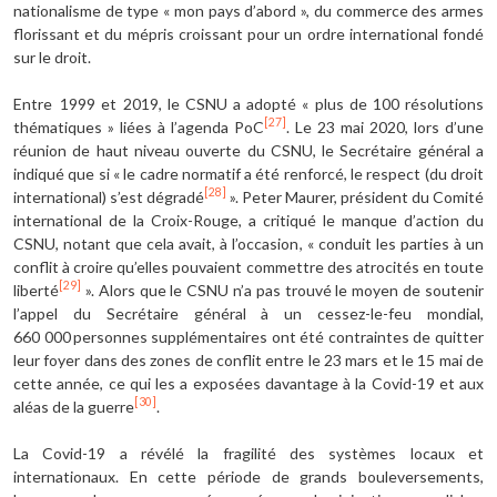
nationalisme de type « mon pays d’abord », du commerce des armes
florissant et du mépris croissant pour un ordre international fondé
sur le droit.
Entre 1999 et 2019, le CSNU a adopté « plus de 100 résolutions
[27]
thématiques » liées à l’agenda PoC
. Le 23 mai 2020, lors d’une
réunion de haut niveau ouverte du CSNU, le Secrétaire général a
indiqué que si « le cadre normatif a été renforcé, le respect (du droit
[28]
international) s’est dégradé
». Peter Maurer, président du Comité
international de la Croix-Rouge, a critiqué le manque d’action du
CSNU, notant que cela avait, à l’occasion, « conduit les parties à un
conflit à croire qu’elles pouvaient commettre des atrocités en toute
[29]
liberté
». Alors que le CSNU n’a pas trouvé le moyen de soutenir
l’appel du Secrétaire général à un cessez-le-feu mondial,
660 000 personnes supplémentaires ont été contraintes de quitter
leur foyer dans des zones de conflit entre le 23 mars et le 15 mai de
cette année, ce qui les a exposées davantage à la Covid-19 et aux
[30]
aléas de la guerre
.
La Covid-19 a révélé la fragilité des systèmes locaux et
internationaux. En cette période de grands bouleversements,