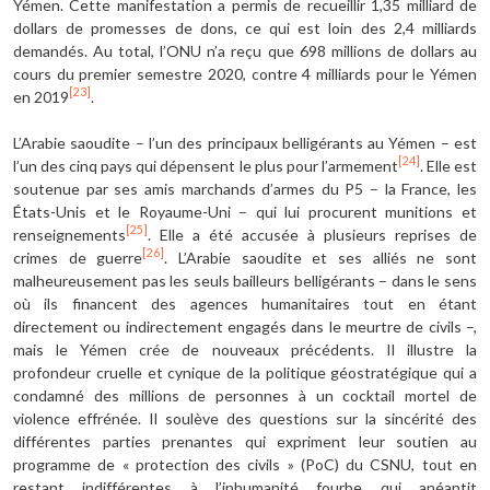
Yémen. Cette manifestation a permis de recueillir 1,35 milliard de
dollars de promesses de dons, ce qui est loin des 2,4 milliards
demandés. Au total, l’ONU n’a reçu que 698 millions de dollars au
cours du premier semestre 2020, contre 4 milliards pour le Yémen
[23]
en 2019
.
L’Arabie saoudite – l’un des principaux belligérants au Yémen – est
[24]
l’un des cinq pays qui dépensent le plus pour l’armement
. Elle est
soutenue par ses amis marchands d’armes du P5 – la France, les
États-Unis et le Royaume-Uni – qui lui procurent munitions et
[25]
renseignements
. Elle a été accusée à plusieurs reprises de
[26]
crimes de guerre
. L’Arabie saoudite et ses alliés ne sont
malheureusement pas les seuls bailleurs belligérants – dans le sens
où ils financent des agences humanitaires tout en étant
directement ou indirectement engagés dans le meurtre de civils –,
mais le Yémen crée de nouveaux précédents. Il illustre la
profondeur cruelle et cynique de la politique géostratégique qui a
condamné des millions de personnes à un cocktail mortel de
violence effrénée. Il soulève des questions sur la sincérité des
différentes parties prenantes qui expriment leur soutien au
programme de « protection des civils » (PoC) du CSNU, tout en
restant indifférentes à l’inhumanité fourbe qui anéantit