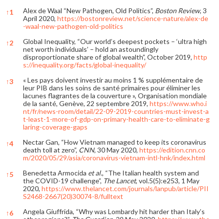
Alex de Waal “New Pathogen, Old Politics”,
Boston Review
, 3
↑
1
April 2020,
https://bostonreview.net/science-nature/alex-de
-waal-new-pathogen-old-politics
Global Inequality, “Our world’s deepest pockets – ‘ultra high
↑
2
net worth individuals’ – hold an astoundingly
disproportionate share of global wealth”, October 2019,
http
s://inequality.org/facts/global-inequality/
« Les pays doivent investir au moins 1 % supplémentaire de
↑
3
leur PIB dans les soins de santé primaires pour éliminer les
lacunes flagrantes de la couverture », Organisation mondiale
de la santé, Genève, 22 septembre 2019,
https://www.who.i
nt/fr/news-room/detail/22-09-2019-countries-must-invest-a
t-least-1-more-of-gdp-on-primary-health-care-to-eliminate-g
laring-coverage-gaps
Nectar Gan, “How Vietnam managed to keep its coronavirus
↑
4
death toll at zero”,
CNN
, 30 May 2020,
https://edition.cnn.co
m/2020/05/29/asia/coronavirus-vietnam-intl-hnk/index.html
Benedetta Armocida
et al.
, “The Italian health system and
↑
5
the COVID-19 challenge”,
The Lancet
, vol.5(5):e253, 1 May
2020,
https://www.thelancet.com/journals/lanpub/article/PII
S2468-2667(20)30074-8/fulltext
Angela Giuffrida, “Why was Lombardy hit harder than Italy’s
↑
6