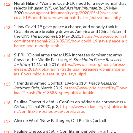
Norah Niland, “War and Covid-19: need for a new normal that
↑
12
rejects inhumanity?”,
United Against
Inhumanity
, 19 May
2020,
www.against-inhumanity.org/2020/05/19/war-and-
covid-19-need-for-a-new-normal-that-rejects-inhumanity
“How Covid-19 gave peace a chance, and nobody took it.
↑
13
Ceasefires are breaking down as America and China bicker at
the UN”,
The Economist
, 5 May 2020,
https://www.economist.
com/international/2020/05/05/how-covid-19-gave-peace-a-c
hance-and-nobody-took-it
SIPRI, “Global arms trade: USA increases dominance; arms
↑
14
flows to the Middle East surge”,
Stockholm Peace Research
Institute
, 11 March 2019,
https://www.sipri.org/media/press-r
elease/2019/global-arms-trade-usa-increases-dominance-ar
ms-flows-middle-east-surge-says-sipri
“Trends in Armed Conflict, 1946–2018”,
Peace Research
↑
15
Institute Oslo
, March 2019,
https://www.prio.org/utility/Down
loadFile.ashx?id=1858&type=publicationfile
Pauline Chetcuti
et al
., « Conflits en période de coronavirus »,
↑
16
Oxfam
, 12 mai 2020, p. 3,
https://www.oxfam.org/fr/publicatio
ns/conflits-en-periode-de-coronavirus
Alex de Waal, “New Pathogen, Old Politics”, art. cit.
↑
17
Pauline Chetcuti
et al.
, « Conflits en période… », art. cit.
↑
18