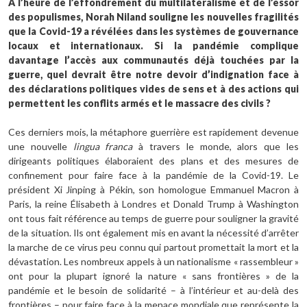
À l’heure de l’effondrement du multilatéralisme et de l’essor
des populismes, Norah Niland souligne les nouvelles fragilités
que la Covid-19 a révélées dans les systèmes de gouvernance
locaux et internationaux. Si la pandémie complique
davantage l’accès aux communautés déjà touchées par la
guerre, quel devrait être notre devoir d’indignation face à
des déclarations politiques vides de sens et à des actions qui
permettent les conflits armés et le massacre des civils ?
Ces derniers mois, la métaphore guerrière est rapidement devenue
une nouvelle
lingua franca
à travers le monde, alors que les
dirigeants politiques élaboraient des plans et des mesures de
confinement pour faire face à la pandémie de la Covid-19. Le
président Xi Jinping à Pékin, son homologue Emmanuel Macron à
Paris, la reine Élisabeth à Londres et Donald Trump à Washington
ont tous fait référence au temps de guerre pour souligner la gravité
de la situation. Ils ont également mis en avant la nécessité d’arrêter
la marche de ce virus peu connu qui partout promettait la mort et la
dévastation. Les nombreux appels à un nationalisme « rassembleur »
ont pour la plupart ignoré la nature « sans frontières » de la
pandémie et le besoin de solidarité – à l’intérieur et au-delà des
frontières – pour faire face à la menace mondiale que représente la