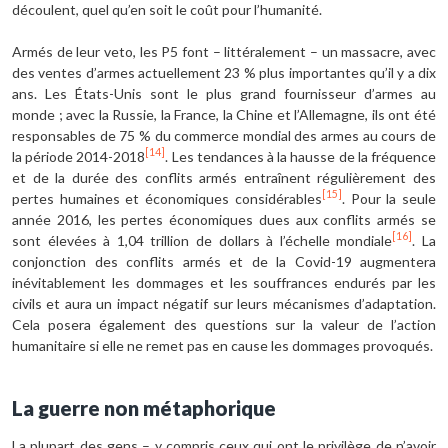
découlent, quel qu’en soit le coût pour l’humanité.
Armés de leur veto, les P5 font – littéralement – un massacre, avec
des ventes d’armes actuellement 23 % plus importantes qu’il y a dix
ans. Les États-Unis sont le plus grand fournisseur d’armes au
monde ; avec la Russie, la France, la Chine et l’Allemagne, ils ont été
responsables de 75 % du commerce mondial des armes au cours de
[14]
la période 2014-2018
. Les tendances à la hausse de la fréquence
et de la durée des conflits armés entraînent régulièrement des
[15]
pertes humaines et économiques considérables
. Pour la seule
année 2016, les pertes économiques dues aux conflits armés se
[16]
sont élevées à 1,04 trillion de dollars à l’échelle mondiale
. La
conjonction des conflits armés et de la Covid-19 augmentera
inévitablement les dommages et les souffrances endurés par les
civils et aura un impact négatif sur leurs mécanismes d’adaptation.
Cela posera également des questions sur la valeur de l’action
humanitaire si elle ne remet pas en cause les dommages provoqués.
La guerre non métaphorique
La plupart des gens – y compris ceux qui ont le privilège de n’avoir