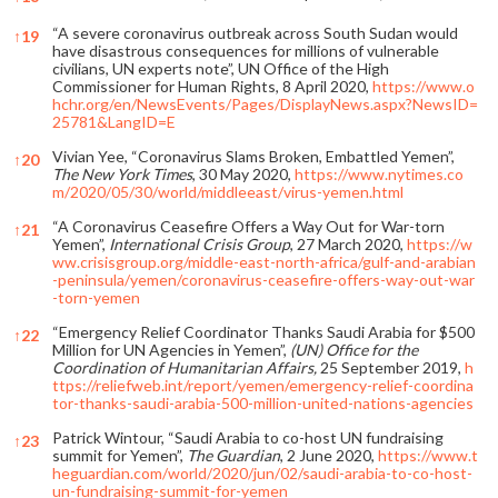
“A severe coronavirus outbreak across South Sudan would
↑
19
have disastrous consequences for millions of vulnerable
civilians, UN experts note”, UN Office of the High
Commissioner for Human Rights, 8 April 2020,
https://www.o
hchr.org/en/NewsEvents/Pages/DisplayNews.aspx?NewsID=
25781&LangID=E
Vivian Yee, “Coronavirus Slams Broken, Embattled Yemen”,
↑
20
The New York Times
, 30 May 2020,
https://www.nytimes.co
m/2020/05/30/world/middleeast/virus-yemen.html
“A Coronavirus Ceasefire Offers a Way Out for War-torn
↑
21
Yemen”,
International Crisis Group
, 27 March 2020,
https://w
ww.crisisgroup.org/middle-east-north-africa/gulf-and-arabian
-peninsula/yemen/coronavirus-ceasefire-offers-way-out-war
-torn-yemen
“Emergency Relief Coordinator Thanks Saudi Arabia for $500
↑
22
Million for UN Agencies in Yemen”,
(UN) Office for the
Coordination of Humanitarian Affairs,
25 September 2019,
h
ttps://reliefweb.int/report/yemen/emergency-relief-coordina
tor-thanks-saudi-arabia-500-million-united-nations-agencies
Patrick Wintour, “Saudi Arabia to co-host UN fundraising
↑
23
summit for Yemen”,
The Guardian
, 2 June 2020,
https://www.t
heguardian.com/world/2020/jun/02/saudi-arabia-to-co-host-
un-fundraising-summit-for-yemen