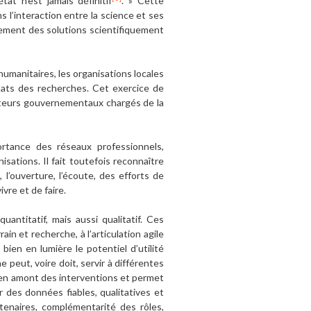
at n’est jamais définitif
. » Cette
 l’interaction entre la science et ses
pidement des solutions scientifiquement
humanitaires, les organisations locales
ltats des recherches. Cet exercice de
 acteurs gouvernementaux chargés de la
ortance des réseaux professionnels,
sations. Il fait toutefois reconnaître
 l’ouverture, l’écoute, des efforts de
vre et de faire.
ntitatif, mais aussi qualitatif. Ces
in et recherche, à l’articulation agile
bien en lumière le potentiel d’utilité
 peut, voire doit, servir à différentes
e en amont des interventions et permet
 des données fiables, qualitatives et
tenaires, complémentarité des rôles,