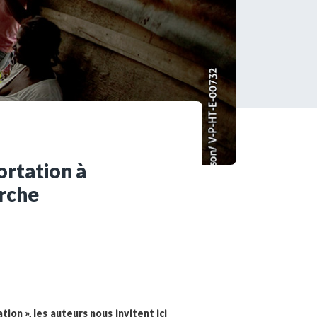
s encore membre ?
en quelques clics !
mpte
ortation à
erche
on », les auteurs nous invitent ici