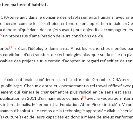
iat en matière d’habitat.
 CRAterre agit dans le domaine des établissements humains, avec une
echerche comme le laissait bien entendre son appellation initiale : « C
ra donc impliqué dans des projets ayant pour objectif d’accompagner les i
ir un processus d’amélioration de leurs conditions de vie.
[1]
priée
» était l’idéologie dominante. Ainsi, les recherches menées p
s conditions d’un transfert de technologies plus que sur la mise en pla
sables des projets sur le terrain d’adopter un regard réflexif et de tent
 l’École nationale supérieure d’architecture de Grenoble, CRAterre s
 public large. Chacun d’entre eux permettant un tel travail réflexif avec
ement qui généra le changement le plus radical en ce sens est sans c
[3]
a publication en 2011 d’un manifeste commun
avec la Fédération inter
 internationalis, Misereor et la Fondation Abbé Pierre intitulé « Valori
mes d’habitat ». Le temps de la technologie appropriée allait laisser la
r(s) culture(s) et de leurs capacités et donc à même de mieux renforcer 