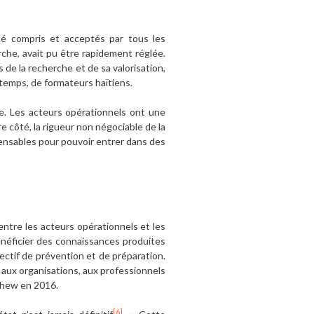
été compris et acceptés par tous les
rche, avait pu être rapidement réglée.
e la recherche et de sa valorisation,
 temps, de formateurs haïtiens.
e. Les acteurs opérationnels ont une
e côté, la rigueur non négociable de la
ensables pour pouvoir entrer dans des
 entre les acteurs opérationnels et les
néficier des connaissances produites
ectif de prévention et de préparation.
 aux organisations, aux professionnels
thew en 2016.
[6]