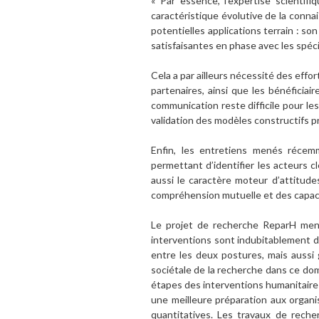
« Par essence, l’expertise scientif
caractéristique évolutive de la conna
potentielles applications terrain : so
satisfaisantes en phase avec les spéci
Cela a par ailleurs nécessité des effo
partenaires, ainsi que les bénéficia
communication reste difficile pour le
validation des modèles constructifs p
Enfin, les entretiens menés récem
permettant d’identifier les acteurs c
aussi le caractère moteur d’attitudes
compréhension mutuelle et des capacité
Le projet de recherche ReparH mené 
interventions sont indubitablement due
entre les deux postures, mais aussi g
sociétale de la recherche dans ce doma
étapes des interventions humanitaires
une meilleure préparation aux organi
quantitatives. Les travaux de reche