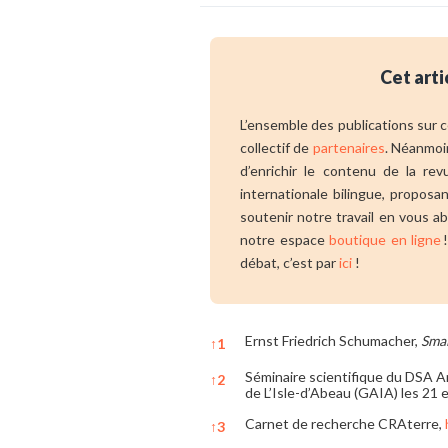
Cet arti
L’ensemble des publications sur ce
collectif de
partenaires
. Néanmoi
d’enrichir le contenu de la re
internationale bilingue, propos
soutenir notre travail en vous a
notre espace
boutique en ligne
!
débat, c’est par
ici
!
Ernst Friedrich Schumacher,
Smal
↑
1
Séminaire scientifique du DSA Ar
↑
2
de L’Isle-d’Abeau (GAIA) les 21 
Carnet de recherche CRAterre,
↑
3