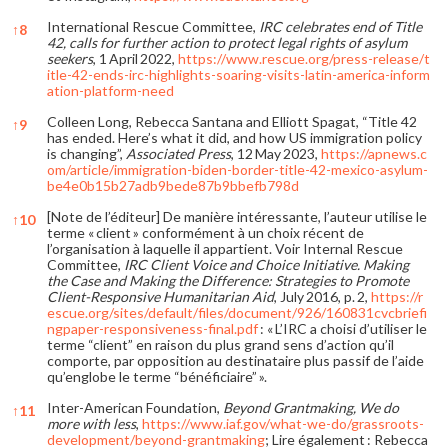
International Rescue Committee,
IRC celebrates end of Title
↑
8
42, calls for further action to protect legal rights of asylum
seekers
, 1 April 2022,
https://www.rescue.org/press-release/t
itle-42-ends-irc-highlights-soaring-visits-latin-america-inform
ation-platform-need
Colleen Long, Rebecca Santana and Elliott Spagat, “Title 42
↑
9
has ended. Here’s what it did, and how US immigration policy
is changing”,
Associated Press
, 12 May 2023,
https://apnews.c
om/article/immigration-biden-border-title-42-mexico-asylum-
be4e0b15b27adb9bede87b9bbefb798d
[Note de l’éditeur] De manière intéressante, l’auteur utilise le
↑
10
terme « client » conformément à un choix récent de
l’organisation à laquelle il appartient. Voir Internal Rescue
Committee,
IRC Client Voice and Choice Initiative. Making
the Case and Making the Difference: Strategies to Promote
Client-Responsive Humanitarian Aid
, July 2016, p. 2,
https://r
escue.org/sites/default/files/document/926/160831cvcbriefi
ngpaper-responsiveness-final.pdf
: « L’IRC a choisi d’utiliser le
terme “client” en raison du plus grand sens d’action qu’il
comporte, par opposition au destinataire plus passif de l’aide
qu’englobe le terme “bénéficiaire” ».
Inter-American Foundation,
Beyond Grantmaking, We do
↑
11
more with less
,
https://www.iaf.gov/what-we-do/grassroots-
development/beyond-grantmaking
; Lire également : Rebecca