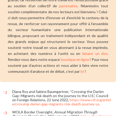
au soutien d’un collectif de
partenaires
. Néanmoins tout
soutien complémentaire de nos lecteurs est bienvenu ! Celui-
ci doit nous permettre d’innover et d’enrichir le contenu de la
revue, de renforcer son rayonnement pour offrir à l’ensemble
du secteur humanitaire une publication internationale
bilingue, proposant un traitement indépendant et de qualité
des grands enjeux qui structurent le secteur. Vous pouvez
soutenir notre travail en vous abonnant à la revue imprimée,
en achetant des numéros à l’unité ou en
faisant un don
.
Rendez-vous dans notre espace
boutique en ligne
! Pour nous
soutenir par d’autres actions et nous aider à faire vivre notre
communauté d’analyse et de débat, c’est par
ici
!
Diana Roy and Sabine Baumgartner, “Crossing the Darién
↑
1
Gap: Migrants risk death on the journey to the U.S.”, Council
on Foreign Relations, 22 June 2022,
https://www.cfr.org/articl
e/crossing-darien-gap-migrants-risk-death-journey-us
WOLA Border Oversight,
Annual Migration Through
↑
2