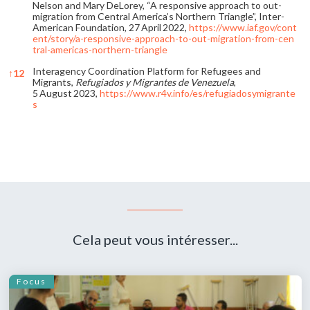
Nelson and Mary DeLorey, “A responsive approach to out-
migration from Central America’s Northern Triangle”, Inter-
American Foundation, 27 April 2022,
https://www.iaf.gov/cont
ent/story/a-responsive-approach-to-out-migration-from-cen
tral-americas-northern-triangle
Interagency Coordination Platform for Refugees and
↑
12
Migrants,
Refugiados y Migrantes de Venezuela
,
5 August 2023,
https://www.r4v.info/es/refugiadosymigrante
s
References
Cela peut vous intéresser...
Focus