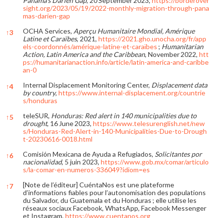
Panama’s Darién Gap
, 20 September 2023,
https://borderover
sight.org/2023/05/19/2022-monthly-migration-through-pana
mas-darien-gap
OCHA Services,
Aperçu Humanitaire Mondial, Amérique
↑
3
Latine et Caraïbes
, 2021,
https://2021.gho.unocha.org/fr/app
els-coordonnés/amérique-latine-et-caraïbes
;
Humanitarian
Action, Latin America and the Caribbean
, November 2022,
htt
ps://humanitarianaction.info/article/latin-america-and-caribbe
an-0
Internal Displacement Monitoring Center,
Displacement data
↑
4
by country
,
https://www.internal-displacement.org/countrie
s/honduras
teleSUR,
Honduras: Red alert in 140 municipalities due to
↑
5
drought
, 16 June 2023,
https://www.telesurenglish.net/new
s/Honduras-Red-Alert-in-140-Municipalities-Due-to-Drough
t-20230616-0018.html
Comisión Mexicana de Ayuda a Refugiados,
Solicitantes por
↑
6
nacionalidad
, 5 juin 2023,
https://www.gob.mx/comar/articulo
s/la-comar-en-numeros-336049?idiom=es
[Note de l’éditeur] CuéntaNos est une plateforme
↑
7
d’informations fiables pour l’autonomisation des populations
du Salvador, du Guatemala et du Honduras ; elle utilise les
réseaux sociaux Facebook, WhatsApp, Facebook Messenger
et Instagram,
https://www.cuentanos.org