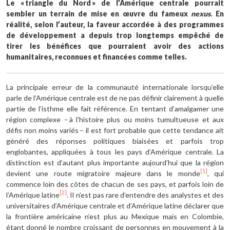
Le «
triangle du Nord
» de l’Amérique centrale pourrait
sembler un terrain de mise en œuvre du fameux
nexus.
En
réalité, selon l’auteur, la faveur accordée à des programmes
de développement a depuis trop longtemps empêché de
tirer les bénéfices que pourraient avoir des actions
humanitaires, reconnues et financées comme telles.
La principale erreur de la communauté internationale lorsqu’elle
parle de l’Amérique centrale est de ne pas définir clairement à quelle
partie de l’isthme elle fait référence. En tentant d’amalgamer une
région complexe – à l’histoire plus ou moins tumultueuse et aux
défis non moins variés – il est fort probable que cette tendance ait
généré des réponses politiques biaisées et parfois trop
englobantes, appliquées à tous les pays d’Amérique centrale. La
distinction est d’autant plus importante aujourd’hui que la région
[1]
devient une route migratoire majeure dans le monde
, qui
commence loin des côtes de chacun de ses pays, et parfois loin de
[2]
l’Amérique latine
. Il n’est pas rare d’entendre des analystes et des
universitaires d’Amérique centrale et d’Amérique latine déclarer que
la frontière américaine n’est plus au Mexique mais en Colombie,
étant donné le nombre croissant de personnes en mouvement à la