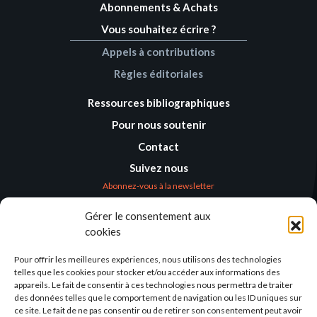
Abonnements & Achats
Vous souhaitez écrire ?
Appels à contributions
Règles éditoriales
Ressources bibliographiques
Pour nous soutenir
Contact
Suivez nous
Abonnez-vous à la newsletter
Gérer le consentement aux
Où nous trouver
cookies
Alternatives
Humanitaires –
Pour offrir les meilleures expériences, nous utilisons des technologies
Humanitarian
telles que les cookies pour stocker et/ou accéder aux informations des
Alternatives
appareils. Le fait de consentir à ces technologies nous permettra de traiter
des données telles que le comportement de navigation ou les ID uniques sur
138 avenue des Frères
ce site. Le fait de ne pas consentir ou de retirer son consentement peut avoir