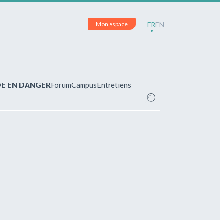
Mon espace
FR
EN
DE EN DANGER
Forum
Campus
Entretiens
CE
inscrit(e)?
pour accéder à votre espace personnel et
ements.