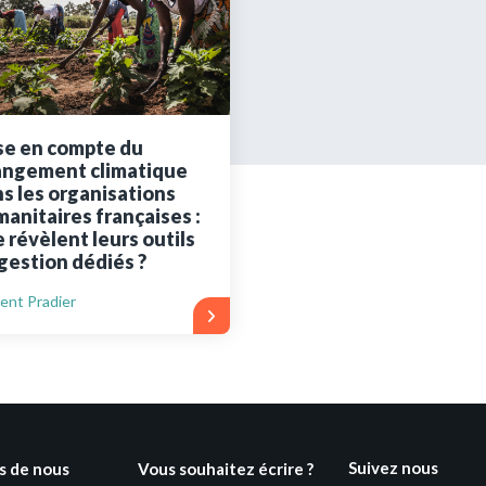
ues
Vous n'êtes pa
Créez un compte 
se en compte du
angement climatique
Créer un co
s les organisations
anitaires françaises :
 révèlent leurs outils
gestion dédiés ?
ent Pradier
Suivez nous
s de nous
Vous souhaitez écrire ?