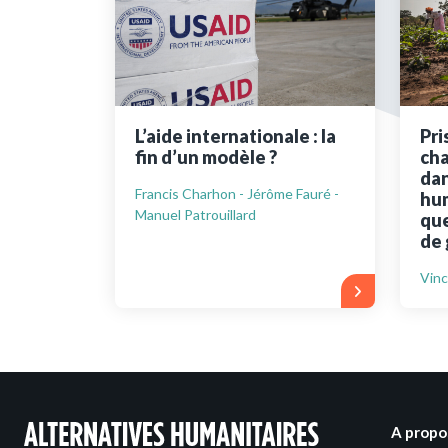
Ressources bibliographiq
Pour nous soutenir
Nous contacter
L’aide internationale : la
Pri
fin d’un modèle ?
ch
dan
Francis Charhon - Jérôme Fauré -
hum
Manuel Patrouillard
que
de 
Vinc
A propo