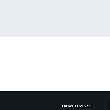
s encore membre ?
en quelques clics !
mpte
Où nous trouver