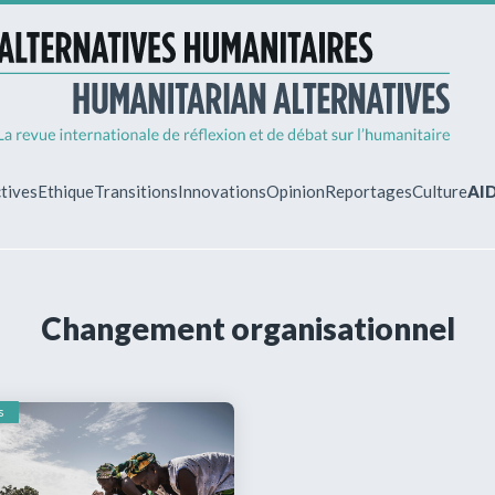
tives
Ethique
Transitions
Innovations
Opinion
Reportages
Culture
AI
MON ESPA
Changement organisationnel
Vous êtes déjà 
Identifiez-vous 
gérer vos abonn
s