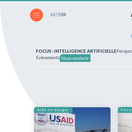
FOCUS : INTELLIGENCE ARTIFICIELLE
Perspec
Evènements
Nous soutenir
A propos de nous
Vous souhaitez écrire ?
Abonnements & achats
Aide en danger
Focu
Nos parutions