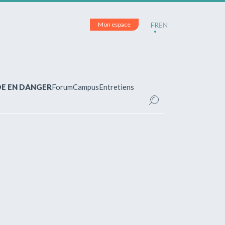
Mon espace
FR
EN
DE EN DANGER
Forum
Campus
Entretiens
CE
inscrit(e)?
pour accéder à votre espace personnel et
ements.