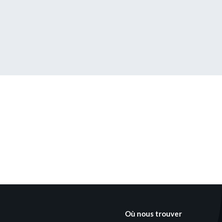
s encore membre ?
en quelques clics !
mpte
Où nous trouver