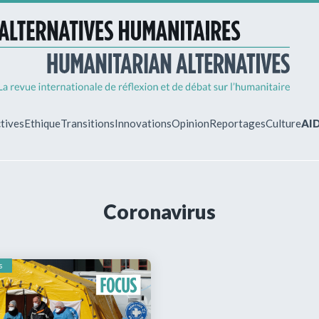
tives
Ethique
Transitions
Innovations
Opinion
Reportages
Culture
AI
MON ESPA
Coronavirus
Vous êtes déjà 
Identifiez-vous 
gérer vos abonn
s