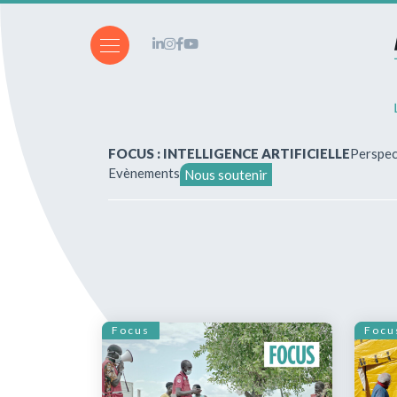
FOCUS : INTELLIGENCE ARTIFICIELLE
Perspec
Evènements
Nous soutenir
A propos de nous
Vous souhaitez écrire ?
Abonnements & achats
Focus
Focu
Nos parutions