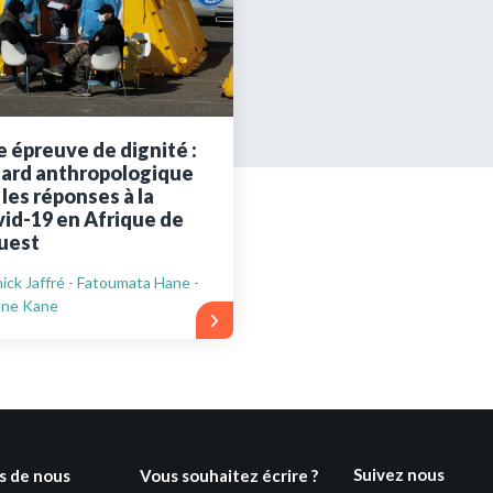
ues
Vous n'êtes pa
Créez un compte 
 épreuve de dignité :
ard anthropologique
Créer un co
 les réponses à la
id-19 en Afrique de
uest
ick Jaffré - Fatoumata Hane -
ène Kane
Suivez nous
s de nous
Vous souhaitez écrire ?