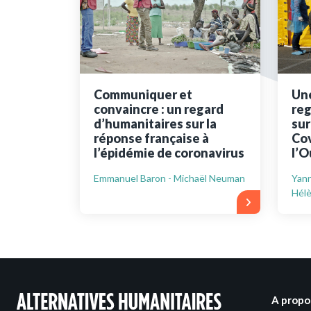
Ressources bibliographiq
Pour nous soutenir
Nous contacter
Communiquer et
Une
convaincre : un regard
reg
d’humanitaires sur la
sur
réponse française à
Cov
l’épidémie de coronavirus
l’O
Emmanuel Baron - Michaël Neuman
Yann
Hél
A propo