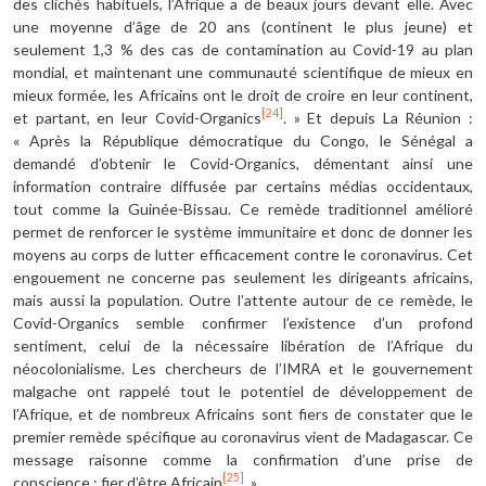
des clichés habituels, l’Afrique a de beaux jours devant elle. Avec
une moyenne d’âge de 20 ans (continent le plus jeune) et
seulement 1,3 % des cas de contamination au Covid-19 au plan
mondial, et maintenant une communauté scientifique de mieux en
mieux formée, les Africains ont le droit de croire en leur continent,
[24]
et partant, en leur Covid-Organics
. » Et depuis La Réunion :
« Après la République démocratique du Congo, le Sénégal a
demandé d’obtenir le Covid-Organics, démentant ainsi une
information contraire diffusée par certains médias occidentaux,
tout comme la Guinée-Bissau. Ce remède traditionnel amélioré
permet de renforcer le système immunitaire et donc de donner les
moyens au corps de lutter efficacement contre le coronavirus. Cet
engouement ne concerne pas seulement les dirigeants africains,
mais aussi la population. Outre l’attente autour de ce remède, le
Covid-Organics semble confirmer l’existence d’un profond
sentiment, celui de la nécessaire libération de l’Afrique du
néocolonialisme. Les chercheurs de l’IMRA et le gouvernement
malgache ont rappelé tout le potentiel de développement de
l’Afrique, et de nombreux Africains sont fiers de constater que le
premier remède spécifique au coronavirus vient de Madagascar. Ce
message raisonne comme la confirmation d’une prise de
[25]
conscience : fier d’être Africain
. »