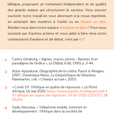
bilingue, proposant un traitement indépendant et de qualité
des grands enjeux qui structurent le secteur. Vous pouvez
soutenir notre travail en vous abonnant à la revue imprimée,
en achetant des numéros à l’unité ou en
faisant un don
.
Rendez-vous dans notre espace
boutique en ligne
! Pour nous
soutenir par d’autres actions et nous aider à faire vivre notre
communauté d’analyse et de débat, c’est par
ici
!
Carlos Ginzburg, « Signes, traces, pistes : Racines d’un
↑
1
paradigme de l’indice »,
Le Débat
, 6 (6), 1980, p. 3-44.
Arjun Appadurai,
Géographie de la colère
, Payot & Rivages,
↑
2
2007 ; Dominique Moïsi,
La Géopolitique de l’émotion
,
Flammarion, coll. « Champs actuel », 2010.
« Covid-19 : l’Afrique en quête de réponses »,
Le Point
↑
3
Afrique
, 16 mai 2020,
https://www.lepoint.fr/afrique/covid-1
9-l-afrique-en-quete-de-reponses-16-05-2020-2375737_38
26.php
Gado Alzouma, « Téléphone mobile, Internet et
↑
4
développement : l’Afrique dans la société de