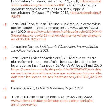
l’information ? »,
tic&société
, vol. 2, n° 2, 2008,
https://journal
s.openedition.org/ticetsociete/488
; « Jeunes et réseaux
socionumériques en Afrique et en Haïti », Appel à
er
contribution,
Calenda
, 1
février 2017,
https://calenda.org/3
92379
Jean-Paul Bado,
in
Joan Tilouine, « En Afrique, le coronavirus
↑
5
met en danger les élites dirigeantes »,
Le Monde Afrique
, 3
avril 2020,
https://www.lemonde.fr/afrique/article/2020/04/0
3/en-afrique-le-covid-19-met-en-danger-les-elites-dirigeant
es_6035384_3212.html
Jacqueline Damon,
L’Afrique de l’Ouest dans la compétition
↑
6
mondiale
, Karthala, 2003.
Jean-Pierre Olivier de Sardan
et al.
, « Si l’Afrique veut être
↑
7
plus efficace face aux épidémies futures, elle doit tirer les
leçons de ses insuffisances »,
Le Monde Afrique
, 31 mai 2020,
https://www.lemonde.fr/afrique/article/2020/05/31/si-l-afriq
ue-veut-etre-plus-efficace-face-aux-epidemies-futures-elle-
doit-tirer-les-lecons-de-ses-insuffisances_6041339_3212.ht
ml
Hannah Arendt,
La Vie de la pensée
, Payot, 1987.
↑
8
Titre de l’article de Simon Petite,
Le Temps
, 7 mai 2020,
↑
9
www.letemps.ch/monde/afrique-catastrophe-sanitaire-
annoncee-na-lieu