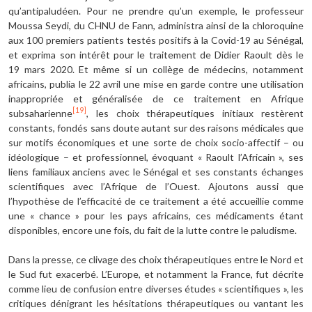
qu’antipaludéen. Pour ne prendre qu’un exemple, le professeur
Moussa Seydi, du CHNU de Fann, administra ainsi de la chloroquine
aux 100 premiers patients testés positifs à la Covid-19 au Sénégal,
et exprima son intérêt pour le traitement de Didier Raoult dès le
19 mars 2020. Et même si un collège de médecins, notamment
africains, publia le 22 avril une mise en garde contre une utilisation
inappropriée et généralisée de ce traitement en Afrique
[19]
subsaharienne
, les choix thérapeutiques initiaux restèrent
constants, fondés sans doute autant sur des raisons médicales que
sur motifs économiques et une sorte de choix socio-affectif – ou
idéologique – et professionnel, évoquant « Raoult l’Africain », ses
liens familiaux anciens avec le Sénégal et ses constants échanges
scientifiques avec l’Afrique de l’Ouest. Ajoutons aussi que
l’hypothèse de l’efficacité de ce traitement a été accueillie comme
une « chance » pour les pays africains, ces médicaments étant
disponibles, encore une fois, du fait de la lutte contre le paludisme.
Dans la presse, ce clivage des choix thérapeutiques entre le Nord et
le Sud fut exacerbé. L’Europe, et notamment la France, fut décrite
comme lieu de confusion entre diverses études « scientifiques », les
critiques dénigrant les hésitations thérapeutiques ou vantant les