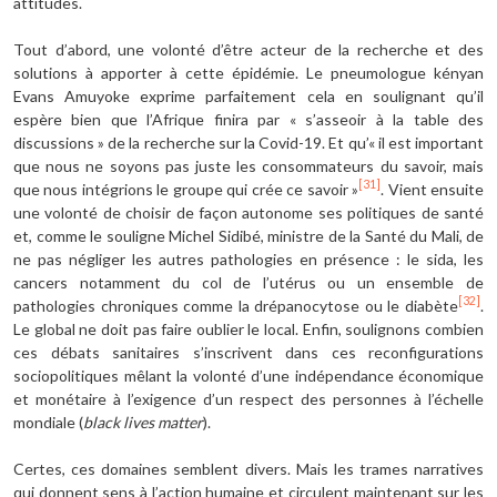
attitudes.
Tout d’abord, une volonté d’être acteur de la recherche et des
solutions à apporter à cette épidémie. Le pneumologue kényan
Evans Amuyoke exprime parfaitement cela en soulignant qu’il
espère bien que l’Afrique finira par « s’asseoir à la table des
discussions » de la recherche sur la Covid-19. Et qu’« il est important
que nous ne soyons pas juste les consommateurs du savoir, mais
[31]
que nous intégrions le groupe qui crée ce savoir »
. Vient ensuite
une volonté de choisir de façon autonome ses politiques de santé
et, comme le souligne Michel Sidibé, ministre de la Santé du Mali, de
ne pas négliger les autres pathologies en présence : le sida, les
cancers notamment du col de l’utérus ou un ensemble de
[32]
pathologies chroniques comme la drépanocytose ou le diabète
.
Le global ne doit pas faire oublier le local. Enfin, soulignons combien
ces débats sanitaires s’inscrivent dans ces reconfigurations
sociopolitiques mêlant la volonté d’une indépendance économique
et monétaire à l’exigence d’un respect des personnes à l’échelle
mondiale (
black lives matter
).
Certes, ces domaines semblent divers. Mais les trames narratives
qui donnent sens à l’action humaine et circulent maintenant sur les