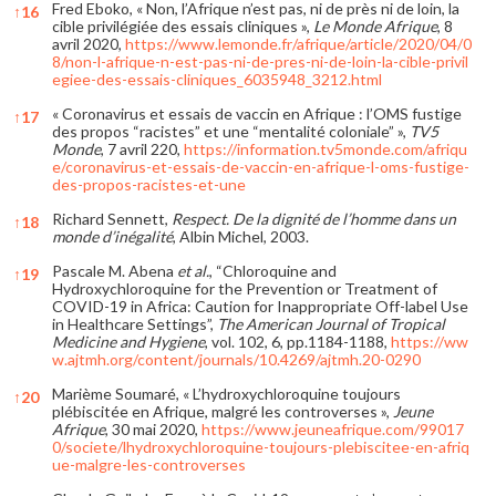
Fred Eboko, « Non, l’Afrique n’est pas, ni de près ni de loin, la
↑
16
cible privilégiée des essais cliniques »,
Le Monde Afrique
, 8
avril 2020,
https://www.lemonde.fr/afrique/article/2020/04/0
8/non-l-afrique-n-est-pas-ni-de-pres-ni-de-loin-la-cible-privil
egiee-des-essais-cliniques_6035948_3212.html
« Coronavirus et essais de vaccin en Afrique : l’OMS fustige
↑
17
des propos “racistes” et une “mentalité coloniale” »,
TV5
Monde
, 7 avril 220,
https://information.tv5monde.com/afriqu
e/coronavirus-et-essais-de-vaccin-en-afrique-l-oms-fustige-
des-propos-racistes-et-une
Richard Sennett,
Respect. De la dignité de l’homme dans un
↑
18
monde d’inégalité
, Albin Michel, 2003.
Pascale M. Abena
et al.
, “Chloroquine and
↑
19
Hydroxychloroquine for the Prevention or Treatment of
COVID-19 in Africa: Caution for Inappropriate Off-label Use
in Healthcare Settings”,
The American Journal of Tropical
Medicine and Hygiene
, vol. 102, 6, pp.1184-1188,
https://ww
w.ajtmh.org/content/journals/10.4269/ajtmh.20-0290
Marième Soumaré, « L’hydroxychloroquine toujours
↑
20
plébiscitée en Afrique, malgré les controverses »,
Jeune
Afrique
, 30 mai 2020,
https://www.jeuneafrique.com/99017
0/societe/lhydroxychloroquine-toujours-plebiscitee-en-afriq
ue-malgre-les-controverses