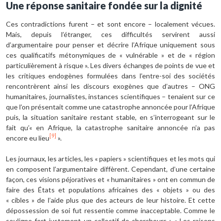
Une réponse sanitaire fondée sur la dignité
Ces contradictions furent – et sont encore – localement vécues.
Mais, depuis l’étranger, ces difficultés servirent aussi
d’argumentaire pour penser et décrire l’Afrique uniquement sous
ces qualificatifs métonymiques de « vulnérable » et de « région
particulièrement à risque ». Les divers échanges de points de vue et
les critiques endogènes formulées dans l’entre-soi des sociétés
rencontrèrent ainsi les discours exogènes que d’autres – ONG
humanitaires, journalistes, instances scientifiques – tenaient sur ce
que l’on présentait comme une catastrophe annoncée pour l’Afrique
puis, la situation sanitaire restant stable, en s’interrogeant sur le
fait qu’« en Afrique, la catastrophe sanitaire annoncée n’a pas
[9]
encore eu lieu
».
Les journaux, les articles, les « papiers » scientifiques et les mots qui
en composent l’argumentaire diffèrent. Cependant, d’une certaine
façon, ces visions péjoratives et « humanitaires » ont en commun de
faire des États et populations africaines des « objets » ou des
« cibles » de l’aide plus que des acteurs de leur histoire. Et cette
dépossession de soi fut ressentie comme inacceptable. Comme le
souligne fort justement un collectif de chercheurs : « Les raisons