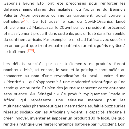
Gabonais Bruno Eto, ont été préconisés pour renforcer les
défenses immunitaires des malades, ou l’apivirine du Béninois
Valentin Agon présenté comme un traitement radical contre la
[22]
pathologie
. Ce fut aussi le cas du Covid-Organics lancé
officiellement à Madagascar le 20 avril par son président, préconisé
et massivement prescrit dans cette île, puis diffusé dans l’ensemble
du continent africain. Par exemple, le « Tchad l’utilisa avec succès »
en annonçant que trente-quatre patients furent « guéris » grâce à
[23]
ce traitement
.
Les débats suscités par ces traitements et produits furent
nombreux. Mais, ici encore, le soin et la politique sont mêlés au
commerce au nom d’une revendication du local – voire d’une
« identité » – qui s’opposerait à une modernité scientifique qui ne
serait qu’empruntée. Et bien des journaux reprirent cette antienne
sans nuance. Au Sénégal : « Ce produit typiquement “made in
Africa”, qui représente une sérieuse menace pour les
multinationales pharmaceutiques internationales, fait le buzz sur les
réseaux sociaux car les Africains y voient la capacité africaine à
créer, innover, inventer et imposer un produit 100 % local. De quoi
rendre à l’Afrique une fierté longtemps bafouée par l’Occident. Loin