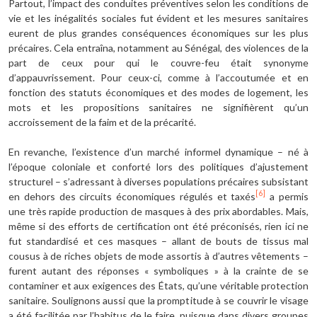
Partout, l’impact des conduites préventives selon les conditions de
vie et les inégalités sociales fut évident et les mesures sanitaires
eurent de plus grandes conséquences économiques sur les plus
précaires. Cela entraîna, notamment au Sénégal, des violences de la
part de ceux pour qui le couvre-feu était synonyme
d’appauvrissement. Pour ceux-ci, comme à l’accoutumée et en
fonction des statuts économiques et des modes de logement, les
mots et les propositions sanitaires ne signifièrent qu’un
accroissement de la faim et de la précarité.
En revanche, l’existence d’un marché informel dynamique – né à
l’époque coloniale et conforté lors des politiques d’ajustement
structurel – s’adressant à diverses populations précaires subsistant
[6]
en dehors des circuits économiques régulés et taxés
a permis
une très rapide production de masques à des prix abordables. Mais,
même si des efforts de certification ont été préconisés, rien ici ne
fut standardisé et ces masques – allant de bouts de tissus mal
cousus à de riches objets de mode assortis à d’autres vêtements –
furent autant des réponses « symboliques » à la crainte de se
contaminer et aux exigences des États, qu’une véritable protection
sanitaire. Soulignons aussi que la promptitude à se couvrir le visage
a été facilitée par l’habitus de le faire, puisque dans divers groupes