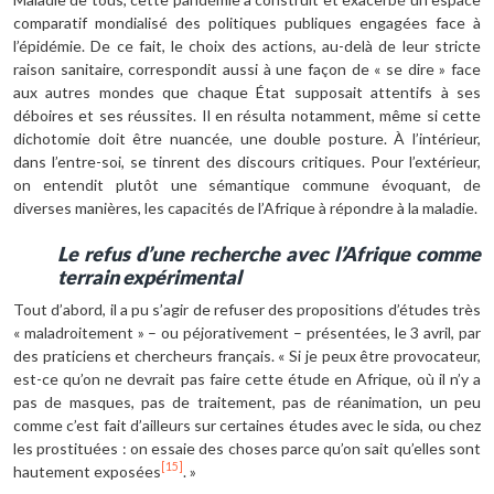
comparatif mondialisé des politiques publiques engagées face à
l’épidémie. De ce fait, le choix des actions, au-delà de leur stricte
raison sanitaire, correspondit aussi à une façon de « se dire » face
aux autres mondes que chaque État supposait attentifs à ses
déboires et ses réussites. Il en résulta notamment, même si cette
dichotomie doit être nuancée, une double posture. À l’intérieur,
dans l’entre-soi, se tinrent des discours critiques. Pour l’extérieur,
on entendit plutôt une sémantique commune évoquant, de
diverses manières, les capacités de l’Afrique à répondre à la maladie.
Le refus d’une recherche avec l’Afrique comme
terrain expérimental
Tout d’abord, il a pu s’agir de refuser des propositions d’études très
« maladroitement » – ou péjorativement – présentées, le 3 avril, par
des praticiens et chercheurs français. « Si je peux être provocateur,
est-ce qu’on ne devrait pas faire cette étude en Afrique, où il n’y a
pas de masques, pas de traitement, pas de réanimation, un peu
comme c’est fait d’ailleurs sur certaines études avec le sida, ou chez
les prostituées : on essaie des choses parce qu’on sait qu’elles sont
[15]
hautement exposées
. »