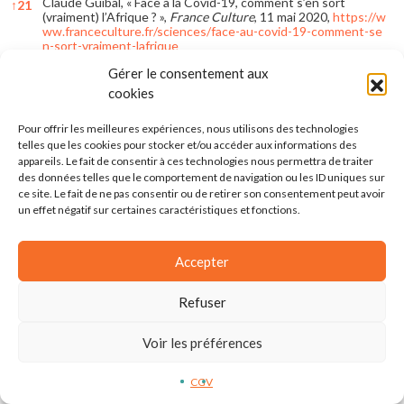
Claude Guibal, « Face à la Covid-19, comment s’en sort
↑
21
(vraiment) l’Afrique ? »,
France Culture
, 11 mai 2020,
https://w
ww.franceculture.fr/sciences/face-au-covid-19-comment-se
n-sort-vraiment-lafrique
Gérer le consentement aux
Marième Soumaré, « Coronavirus : les chercheurs africains
↑
22
veulent se faire une place dans le club fermé de la recherche
cookies
mondiale »,
Jeune Afrique
, 28 avril 2020,
https://www.jeuneaf
rique.com/933572/societe/coronavirus-les-chercheurs-africai
Pour offrir les meilleures expériences, nous utilisons des technologies
ns-veulent-se-faire-une-place-dans-le-club-ferme-de-la-rech
erche-mondiale
telles que les cookies pour stocker et/ou accéder aux informations des
appareils. Le fait de consentir à ces technologies nous permettra de traiter
Albert Savana, « Le covid-organics de Madagascar face aux
↑
23
des données telles que le comportement de navigation ou les ID uniques sur
réserves de l’OMS »,
Financial Afrik
, 10 juin 2020,
https://ww
ce site. Le fait de ne pas consentir ou de retirer son consentement peut avoir
w.financialafrik.com/2020/06/10/le-covid-organicsde-madaga
un effet négatif sur certaines caractéristiques et fonctions.
scar-face-aux-reserves-de-loms
Tidiane Diouwara, « Remède contre le COVID-19 : et si la
↑
24
solution venait d’Afrique ? »,
Le Temps
, 8 mai 2020,
https://blo
Accepter
gs.letemps.ch/tidiane-diouwara/2020/05/08/remede-contre-l
e-covid-19-et-si-la-solution-venait-dafrique
Refuser
Ibid.
↑
25
Voir les préférences
Marième Soumaré, « Coronavirus : les chercheurs africains… »,
↑
26
art. cit.
CGV
Jean-Philippe Rémy
et al.
, « Ces onze Africaines et Africains
↑
27