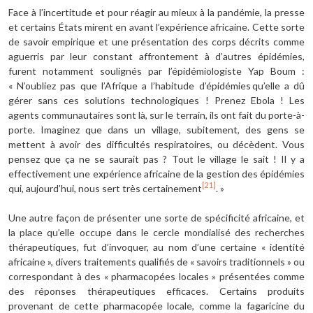
Face à l’incertitude et pour réagir au mieux à la pandémie, la presse
et certains États mirent en avant l’expérience africaine. Cette sorte
de savoir empirique et une présentation des corps décrits comme
aguerris par leur constant affrontement à d’autres épidémies,
furent notamment soulignés par l’épidémiologiste Yap Boum :
« N’oubliez pas que l’Afrique a l’habitude d’épidémies qu’elle a dû
gérer sans ces solutions technologiques ! Prenez Ebola ! Les
agents communautaires sont là, sur le terrain, ils ont fait du porte-à-
porte. Imaginez que dans un village, subitement, des gens se
mettent à avoir des difficultés respiratoires, ou décèdent. Vous
pensez que ça ne se saurait pas ? Tout le village le sait ! Il y a
effectivement une expérience africaine de la gestion des épidémies
[21]
qui, aujourd’hui, nous sert très certainement
. »
Une autre façon de présenter une sorte de spécificité africaine, et
la place qu’elle occupe dans le cercle mondialisé des recherches
thérapeutiques, fut d’invoquer, au nom d’une certaine « identité
africaine », divers traitements qualifiés de « savoirs traditionnels » ou
correspondant à des « pharmacopées locales » présentées comme
des réponses thérapeutiques efficaces. Certains produits
provenant de cette pharmacopée locale, comme la fagaricine du