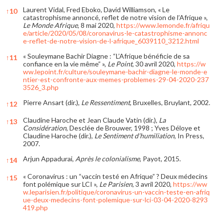
Laurent Vidal, Fred Eboko, David Williamson, « Le
↑
10
catastrophisme annoncé, reflet de notre vision de l’Afrique »,
Le Monde Afrique
, 8 mai 2020,
https://www.lemonde.fr/afriqu
e/article/2020/05/08/coronavirus-le-catastrophisme-annonc
e-reflet-de-notre-vision-de-l-afrique_6039110_3212.html
« Souleymane Bachir Diagne : “L’Afrique bénéficie de sa
↑
11
confiance en la vie même” »,
Le Point
, 30 avril 2020,
https://w
ww.lepoint.fr/culture/souleymane-bachir-diagne-le-monde-e
ntier-est-confronte-aux-memes-problemes-29-04-2020-237
3526_3.php
Pierre Ansart (dir.),
Le Ressentiment
, Bruxelles, Bruylant, 2002.
↑
12
Claudine Haroche et Jean Claude Vatin (dir.),
La
↑
13
Considération
, Desclée de Brouwer, 1998 ; Yves Déloye et
Claudine Haroche (dir.),
Le Sentiment d’humiliation
, In Press,
2007.
Arjun Appadurai,
Après le colonialisme
, Payot, 2015.
↑
14
« Coronavirus : un “vaccin testé en Afrique” ? Deux médecins
↑
15
font polémique sur LCI »,
Le Parisien
, 3 avril 2020,
https://ww
w.leparisien.fr/politique/coronavirus-un-vaccin-teste-en-afriq
ue-deux-medecins-font-polemique-sur-lci-03-04-2020-8293
419.php