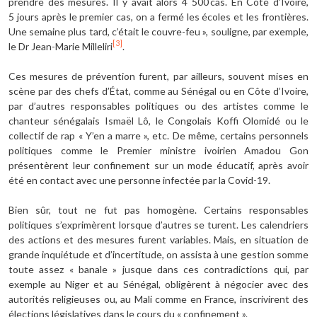
prendre des mesures. Il y avait alors 4 500 cas. En Côte d’Ivoire,
5 jours après le premier cas, on a fermé les écoles et les frontières.
Une semaine plus tard, c’était le couvre-feu », souligne, par exemple,
[3]
le Dr Jean-Marie Milleliri
.
Ces mesures de prévention furent, par ailleurs, souvent mises en
scène par des chefs d’État, comme au Sénégal ou en Côte d’Ivoire,
par d’autres responsables politiques ou des artistes comme le
chanteur sénégalais Ismaël Lô, le Congolais Koffi Olomidé ou le
collectif de rap « Y’en a marre », etc. De même, certains personnels
politiques comme le Premier ministre ivoirien Amadou Gon
présentèrent leur confinement sur un mode éducatif, après avoir
été en contact avec une personne infectée par la Covid-19.
Bien sûr, tout ne fut pas homogène. Certains responsables
politiques s’exprimèrent lorsque d’autres se turent. Les calendriers
des actions et des mesures furent variables. Mais, en situation de
grande inquiétude et d’incertitude, on assista à une gestion somme
toute assez « banale » jusque dans ces contradictions qui, par
exemple au Niger et au Sénégal, obligèrent à négocier avec des
autorités religieuses ou, au Mali comme en France, inscrivirent des
élections législatives dans le cours du « confinement ».