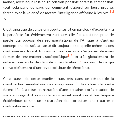
monde, avec laquelle la seule relation possible serait la compassion.
tout cela parle de pays qui comptent d’abord sur leurs propres
[11]
forces avec la volonté de mettre l’intelligence africaine à l’œuvre
».
C’est ainsi que de pages en reportages et en paroles « d’experts », si
la pandémie fut évidemment sanitaire, elle fut aussi une prise de
parole qui opposa des représentations de l’Afrique à d’autres
conceptions de soi. La santé dit toujours plus qu’elle-même et ces
controverses furent l’occasion pour certains d’exprimer diverses
[12]
formes de ressentiment sociopolitique
et très globalement de
[13]
refuser une sorte de déni de considération
au sein de ce qui
releva pleinement d’une « géopolitique de l’émotion ».
C’est aussi de cette manière que, pris dans ce réseau de la
[14]
construction mondialisée des imaginaires
, les choix de santé
furent liés à la mise en narration d’une certaine « présentation de
soi » au regard d’un monde audiovisuel ayant constitué l’espace
épidémique comme une scrutation des conduites des « autres »
confrontés au virus.
Maladie de tous, cette pandémie a construit et exacerbé un espace