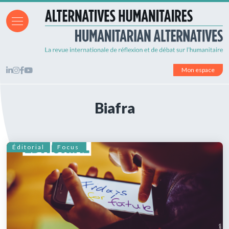
Mon espace
Biafra
Éditorial
Focus