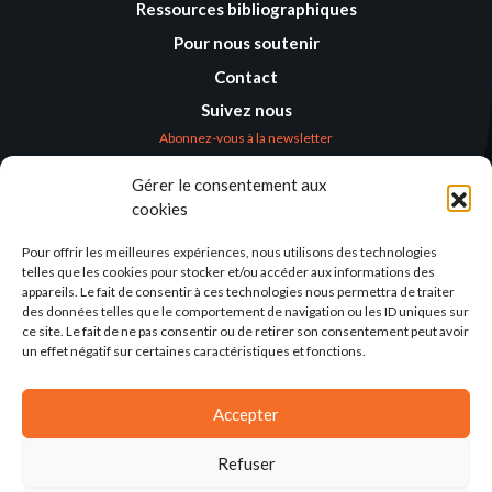
Ressources bibliographiques
Pour nous soutenir
Contact
Suivez nous
Abonnez-vous à la newsletter
Gérer le consentement aux
Où nous trouver
cookies
Alternatives
Humanitaires –
Pour offrir les meilleures expériences, nous utilisons des technologies
Humanitarian
telles que les cookies pour stocker et/ou accéder aux informations des
Alternatives
appareils. Le fait de consentir à ces technologies nous permettra de traiter
des données telles que le comportement de navigation ou les ID uniques sur
138 avenue des Frères
ce site. Le fait de ne pas consentir ou de retirer son consentement peut avoir
Lumière – CS 88379
un effet négatif sur certaines caractéristiques et fonctions.
69371 Lyon Cedex 08
Par email
Accepter
Refuser