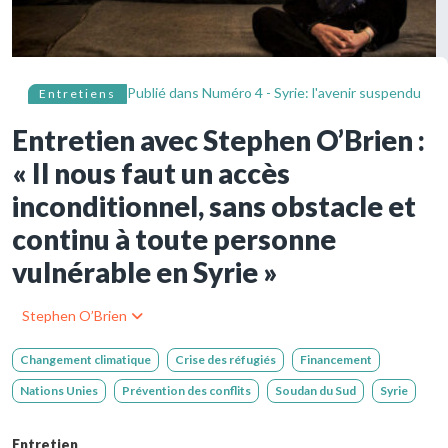
Publié dans
Numéro 4 - Syrie: l'avenir suspendu
Entretiens
Entretien avec Stephen O’Brien :
« Il nous faut un accès
inconditionnel, sans obstacle et
continu à toute personne
vulnérable en Syrie »
Stephen O’Brien
Changement climatique
Crise des réfugiés
Financement
Nations Unies
Prévention des conflits
Soudan du Sud
Syrie
Entretien