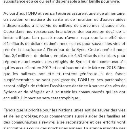
subsistance et à ce qui est indispensable à leur famille pour vivre.
Aujourd’hui, l’ONU et ses partenaires assurent une aide alimentaire,
un soutien en matière de santé et de nutrition et d’autres aides
indispensables à la survie de millions de personnes chaque mois.
Cependant nos ressources financières demeurent en deçà de la
limite critique. L’an passé nous n’avons reçu que la moitié des
3,1 milliards de dollars estimés nécessaires pour sauver des vies et
réduire la souffrance à l’intérieur de la Syrie. Cette année il nous
faut 3,4 milliards de dollars, en plus de 4,63 milliards de dollars pour
répondre aux besoins des réfugiés de Syrie et des communautés
qui les accueillent en 2017 et continueront de le faire en 2018. Bien
que les bailleurs ont été et restent généreux, si des fonds
supplémentaires ne sont pas garantis, l’ONU et ses partenaires
seront obligés de réduire l’assistance destinée à sauver des vies de
Syriens et de réfugiés et à soutenir les communautés qui les ont
accueillis. L’impact en sera catastrophique.
Tandis que la priorité pour les Nations unies est de sauver des vies
et de les protéger, nous commençons aussi à aider des familles et
des communautés à revivre, à se reconstruire et ces efforts vont
s’accroître au cours des prochaines années. La grande majorité des