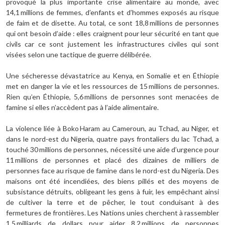
provoqué la plus importante crise alimentaire au monde, avec
14,1 millions de femmes, d’enfants et d’hommes exposés au risque
de faim et de disette. Au total, ce sont 18,8 millions de personnes
qui ont besoin d’aide : elles craignent pour leur sécurité en tant que
civils car ce sont justement les infrastructures civiles qui sont
visées selon une tactique de guerre délibérée.
Une sécheresse dévastatrice au Kenya, en Somalie et en Éthiopie
met en danger la vie et les ressources de 15 millions de personnes.
Rien qu’en Éthiopie, 5,6 millions de personnes sont menacées de
famine si elles n’accèdent pas à l’aide alimentaire.
La violence liée à Boko Haram au Cameroun, au Tchad, au Niger, et
dans le nord-est du Nigeria, quatre pays frontaliers du lac Tchad, a
touché 30 millions de personnes, nécessité une aide d’urgence pour
11 millions de personnes et placé des dizaines de milliers de
personnes face au risque de famine dans le nord-est du Nigeria. Des
maisons ont été incendiées, des biens pillés et des moyens de
subsistance détruits, obligeant les gens à fuir, les empêchant ainsi
de cultiver la terre et de pêcher, le tout conduisant à des
fermetures de frontières. Les Nations unies cherchent à rassembler
1,5 milliards de dollars pour aider 8,2 millions de personnes