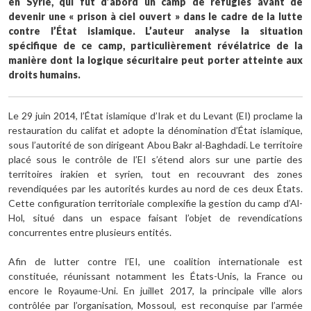
en Syrie, qui fut d’abord un camp de réfugiés avant de
devenir une « prison à ciel ouvert » dans le cadre de la lutte
contre l’État islamique. L’auteur analyse la situation
spécifique de ce camp, particulièrement révélatrice de la
manière dont la logique sécuritaire peut porter atteinte aux
droits humains.
Le 29 juin 2014, l’État islamique d’Irak et du Levant (EI) proclame la
restauration du califat et adopte la dénomination d’État islamique,
sous l’autorité de son dirigeant Abou Bakr al-Baghdadi. Le territoire
placé sous le contrôle de l’EI s’étend alors sur une partie des
territoires irakien et syrien, tout en recouvrant des zones
revendiquées par les autorités kurdes au nord de ces deux États.
Cette configuration territoriale complexifie la gestion du camp d’Al-
Hol, situé dans un espace faisant l’objet de revendications
concurrentes entre plusieurs entités.
Afin de lutter contre l’EI, une coalition internationale est
constituée, réunissant notamment les
É
tats-Unis, la France ou
encore le Royaume-Uni. En juillet 2017, la principale ville alors
contrôlée par l’organisation, Mossoul, est reconquise par l’armée