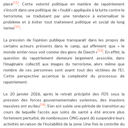
[11]
place
. Cette volonté politique en matière de rapatriement
s’inscrit dans une politique de « l’oubli » appliquée à la lutte contre le
terrorisme, se traduisant par une tendance à externaliser le
problème et à éviter tout traitement politique et social de long
[12]
terme
.
La pression de l’opinion publique transparaît dans les propos de
certains acteurs présents dans le camp, qui affirment que « le
[13]
monde entier nous voit comme des gens de Daech »
. En effet, la
question du rapatriement demeure largement associée, dans
l’imaginaire collectif, aux images du terrorisme, alors même que
nombre de ces personnes sont avant tout des victimes de l’EI.
Cette perspective accentue la complexité du processus de
rapatriement.
Le 20 janvier 2026, après le retrait précipité des FDS sous la
pression des forces gouvernementales syriennes, des évasions
[14]
massives ont eu lieu
. S’en est suivie une période de transition au
cours de laquelle l’accès aux soins de santé a été encore plus
fortement perturbé, de nombreuses ONG ayant dû suspendre leurs
activités en raison de l’instabilité de la zone. Une fois le contrôle du