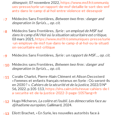
désespoir
, 07 novembre 2022,
https://www.msf.fr/communiq
ues-presse/syrie-un-rapport-de-msf-detaille-le-sort-des-enf
ants-dans-le-camp-d-al-hol-entre-violence-et-desespoir
Médecins Sans Frontières,
Between two fires : danger and
↑
7
desperation in Syria’s…, op. cit
.
Médecins Sans Frontières,
Syrie : un employé de MSF tué
↑
8
dans le camp d’Al Hol où la situation sécuritaire est critique
,
03 mars 2021,
https://www.msf.fr/communiques-presse/syrie
-un-employe-de-msf-tue-dans-le-camp-d-al-hol-ou-la-situati
on-securitaire-est-critique
Médecins Sans Frontières,
Syrie : un rapport de MSF…,
op. cit
.
↑
9
Médecins sans Frontières,
Between two fires : danger and
↑
10
desperation in Syria’s…, op. cit
.
Coralie Charlot, Pierre-Alain Clément et Alison Decosterd
↑
11
« Femmes et enfants français retenus en Syrie : Où seront-ils
en 2030 ? ».
Cahiers de la sécurité et de la justice
, 2022/3 N°
56, 2022. p.105-113,
https://shs.cairn.info/revue-cahiers-de-l
a-securite-et-de-la-justice-2022-3-page-105?lang=fr
Hugo Micheron,
La colère et l’oubli. Les démocraties face au
↑
12
djihadisme européen
, Gallimard, 2024.
Eliott Brachet, « En Syrie, les nouvelles autorités face à
↑
13