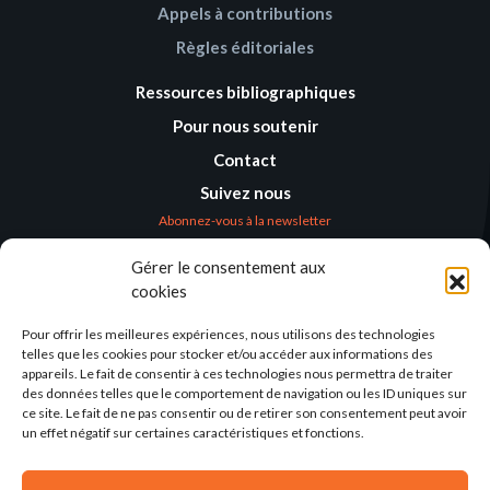
Appels à contributions
Règles éditoriales
Ressources bibliographiques
Pour nous soutenir
Contact
Suivez nous
Abonnez-vous à la newsletter
Gérer le consentement aux
Où nous trouver
cookies
Alternatives
Humanitaires –
Pour offrir les meilleures expériences, nous utilisons des technologies
Humanitarian
telles que les cookies pour stocker et/ou accéder aux informations des
Alternatives
appareils. Le fait de consentir à ces technologies nous permettra de traiter
des données telles que le comportement de navigation ou les ID uniques sur
138 avenue des Frères
ce site. Le fait de ne pas consentir ou de retirer son consentement peut avoir
Lumière – CS 88379
un effet négatif sur certaines caractéristiques et fonctions.
69371 Lyon Cedex 08
Par email