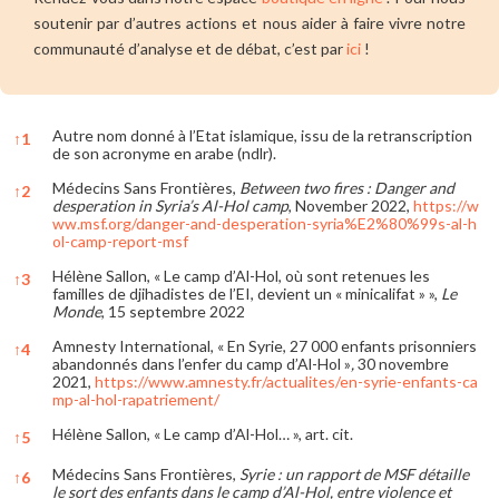
soutenir par d’autres actions et nous aider à faire vivre notre
communauté d’analyse et de débat, c’est par
ici
!
Autre nom donné à l’Etat islamique, issu de la retranscription
↑
1
de son acronyme en arabe (ndlr).
Médecins Sans Frontières,
Between two fires : Danger and
↑
2
desperation in Syria’s Al-Hol camp
, November 2022,
https://w
ww.msf.org/danger-and-desperation-syria%E2%80%99s-al-h
ol-camp-report-msf
Hélène Sallon, « Le camp d’Al-Hol, où sont retenues les
↑
3
familles de djihadistes de l’EI, devient un « minicalifat » »,
Le
Monde
, 15 septembre 2022
Amnesty International, « En Syrie, 27 000 enfants prisonniers
↑
4
abandonnés dans l’enfer du camp d’Al-Hol »
,
30 novembre
2021,
https://www.amnesty.fr/actualites/en-syrie-enfants-ca
mp-al-hol-rapatriement/
Hélène Sallon, « Le camp d’Al-Hol… », art. cit.
↑
5
Médecins Sans Frontières,
Syrie : un rapport de MSF détaille
↑
6
le sort des enfants dans le camp d’Al-Hol, entre violence et