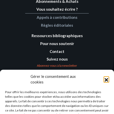
Abonnements & Achats
Vous souhaitez écrire ?
Appels à contributions
Règles éditoriales
Ressources bibliographiques
Pour nous soutenir
Contact
Suivez nous
Abonnez-vous à la newsletter
Gérer le consentement aux
Où nous trouver
cookies
Alternatives
Humanitaires –
Pour offrir les meilleures expériences, nous utilisons des technologies
Humanitarian
telles que les cookies pour stocker et/ou accéder aux informations des
Alternatives
appareils. Le fait de consentir à ces technologies nous permettra de traiter
des données telles que le comportement de navigation ou les ID uniques sur
138 avenue des Frères
ce site. Le fait de ne pas consentir ou de retirer son consentement peut avoir
Lumière – CS 88379