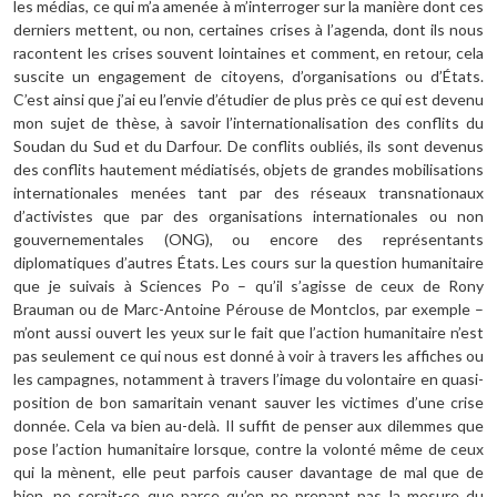
les médias, ce qui m’a amenée à m’interroger sur la manière dont ces
derniers mettent, ou non, certaines crises à l’agenda, dont ils nous
racontent les crises souvent lointaines et comment, en retour, cela
suscite un engagement de citoyens, d’organisations ou d’États.
C’est ainsi que j’ai eu l’envie d’étudier de plus près ce qui est devenu
mon sujet de thèse, à savoir l’internationalisation des conflits du
Soudan du Sud et du Darfour. De conflits oubliés, ils sont devenus
des conflits hautement médiatisés, objets de grandes mobilisations
internationales menées tant par des réseaux transnationaux
d’activistes que par des organisations internationales ou non
gouvernementales (ONG), ou encore des représentants
diplomatiques d’autres États. Les cours sur la question humanitaire
que je suivais à Sciences Po – qu’il s’agisse de ceux de Rony
Brauman ou de Marc-Antoine Pérouse de Montclos, par exemple –
m’ont aussi ouvert les yeux sur le fait que l’action humanitaire n’est
pas seulement ce qui nous est donné à voir à travers les affiches ou
les campagnes, notamment à travers l’image du volontaire en quasi-
position de bon samaritain venant sauver les victimes d’une crise
donnée. Cela va bien au-delà. Il suffit de penser aux dilemmes que
pose l’action humanitaire lorsque, contre la volonté même de ceux
qui la mènent, elle peut parfois causer davantage de mal que de
bien, ne serait-ce que parce qu’en ne prenant pas la mesure du