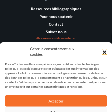
Ressources bibliographiques
Pour nous soutenir
Contact
Suivez nous
Abonnez-vous à la newsletter
Gérer le consentement aux
Où nous trouver
cookies
Alternatives
Humanitaires –
Pour offrir les meilleures expériences, nous utilisons des technologies
Humanitarian
telles que les cookies pour stocker et/ou accéder aux informations des
Alternatives
appareils. Le fait de consentir à ces technologies nous permettra de traiter
des données telles que le comportement de navigation ou les ID uniques sur
138 avenue des Frères
ce site. Le fait de ne pas consentir ou de retirer son consentement peut avoir
Lumière – CS 88379
un effet négatif sur certaines caractéristiques et fonctions.
69371 Lyon Cedex 08
Par email
Accepter