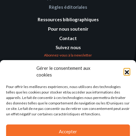
Règles éditoriales
Ressources bibliographiques
Pour nous soutenir
Contact
Suivez nous
Abonnez-vous à la newsletter
Gérer le consentement aux
Où nous trouver
cookies
Alternatives
Humanitaires –
Pour offrir les meilleures expériences, nous utilisons des technologies
Humanitarian
telles que les cookies pour stocker et/ou accéder aux informations des
Alternatives
appareils. Le fait de consentir à ces technologies nous permettra de traiter
des données telles que le comportement de navigation ou les ID uniques sur
138 avenue des Frères
ce site. Le fait de ne pas consentir ou de retirer son consentement peut avoir
Lumière – CS 88379
un effet négatif sur certaines caractéristiques et fonctions.
69371 Lyon Cedex 08
Par email
Accepter