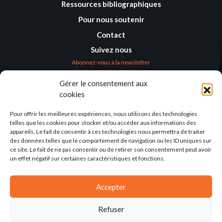
Ressources bibliographiques
Pour nous soutenir
Contact
Suivez nous
Abonnez-vous à la newsletter
Gérer le consentement aux
Où nous trouver
cookies
Alternatives
Humanitaires –
Pour offrir les meilleures expériences, nous utilisons des technologies
Humanitarian
telles que les cookies pour stocker et/ou accéder aux informations des
Alternatives
appareils. Le fait de consentir à ces technologies nous permettra de traiter
des données telles que le comportement de navigation ou les ID uniques sur
138 avenue des Frères
ce site. Le fait de ne pas consentir ou de retirer son consentement peut avoir
Lumière – CS 88379
un effet négatif sur certaines caractéristiques et fonctions.
69371 Lyon Cedex 08
Par email
Accepter
Refuser