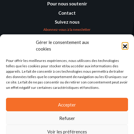
Pour nous soutenir
Contact
Suivez nous
Abonnez-vous à la newsletter
Gérer le consentement aux
Où nous trouver
cookies
Alternatives
Humanitaires –
Pour offrir les meilleures expériences, nous utilisons des technologies
Humanitarian
telles que les cookies pour stocker et/ou accéder aux informations des
Alternatives
appareils. Le fait de consentir à ces technologies nous permettra de traiter
des données telles que le comportement de navigation ou les ID uniques sur
138 avenue des Frères
ce site. Le fait de ne pas consentir ou de retirer son consentement peut avoir
Lumière – CS 88379
un effet négatif sur certaines caractéristiques et fonctions.
69371 Lyon Cedex 08
Par email
Accepter
Refuser
Voir les préférences
2025©ALTERNATIVES-HUMANITAIRES