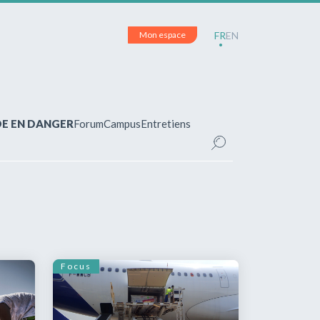
Mon espace
FR
EN
DE EN DANGER
Forum
Campus
Entretiens
CE
inscrit(e)?
pour accéder à votre espace personnel et
ements.
Focus