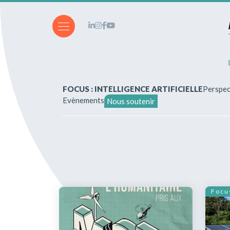
FOCUS : INTELLIGENCE ARTIFICIELLE
Perspec
Evènements
Nous soutenir
A propos de nous
Vous souhaitez écrire ?
Abonnements & achats
Focu
Nos parutions