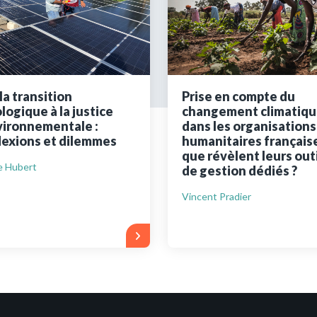
ues
Vous n'êtes pa
Créez un compte 
la transition
Prise en compte du
logique à la justice
changement climatiqu
Créer un co
ironnementale :
dans les organisations
lexions et dilemmes
humanitaires française
que révèlent leurs outi
e Hubert
de gestion dédiés ?
Vincent Pradier