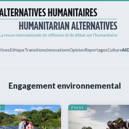
tives
Ethique
Transitions
Innovations
Opinion
Reportages
Culture
AI
MON ESPA
Engagement environnemental
Vous êtes déjà 
Identifiez-vous 
gérer vos abonn
s
Focus