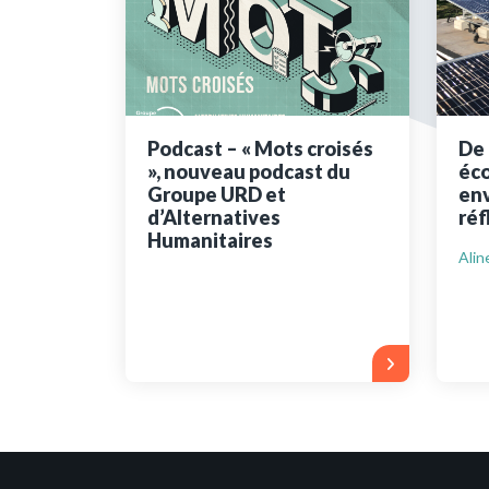
Ressources bibliographiq
Pour nous soutenir
Nous contacter
Podcast – « Mots croisés
De 
», nouveau podcast du
éco
Groupe URD et
env
d’Alternatives
réf
Humanitaires
Alin