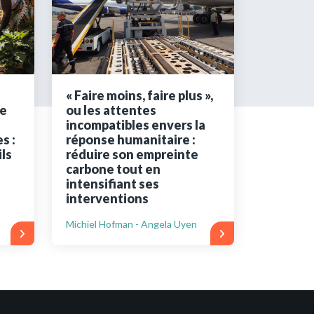
s encore membre ?
en quelques clics !
« Faire moins, faire plus »,
e
ou les attentes
mpte
incompatibles envers la
s :
réponse humanitaire :
ls
réduire son empreinte
carbone tout en
intensifiant ses
interventions
Michiel Hofman - Angela Uyen