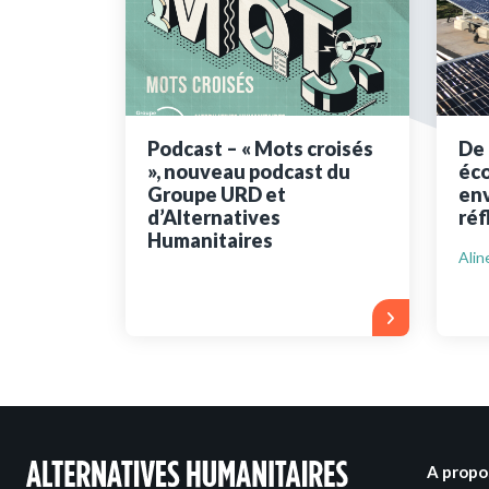
Ressources bibliographiq
Pour nous soutenir
Nous contacter
Podcast – « Mots croisés
De 
», nouveau podcast du
éco
Groupe URD et
env
d’Alternatives
réf
Humanitaires
Alin
A propo