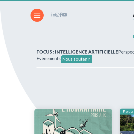
FOCUS : INTELLIGENCE ARTIFICIELLE
Perspec
Evènements
Nous soutenir
A propos de nous
Vous souhaitez écrire ?
Abonnements & achats
Focu
Nos parutions