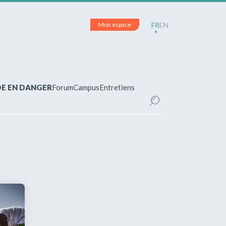
Mon espace
FR
EN
DE EN DANGER
Forum
Campus
Entretiens
CE
inscrit(e)?
pour accéder à votre espace personnel et
ements.