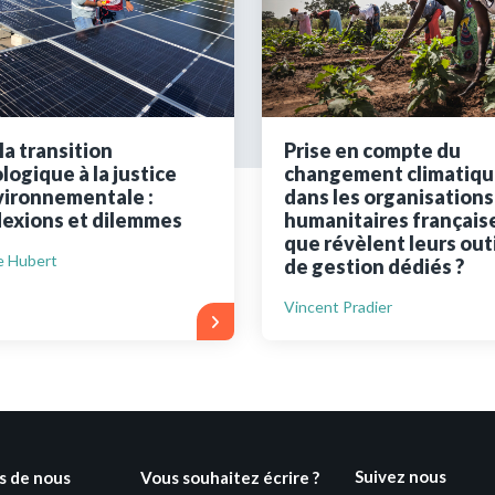
ues
Vous n'êtes pa
Créez un compte 
la transition
Prise en compte du
logique à la justice
changement climatiqu
Créer un co
ironnementale :
dans les organisations
lexions et dilemmes
humanitaires française
que révèlent leurs outi
e Hubert
de gestion dédiés ?
Vincent Pradier
Suivez nous
s de nous
Vous souhaitez écrire ?