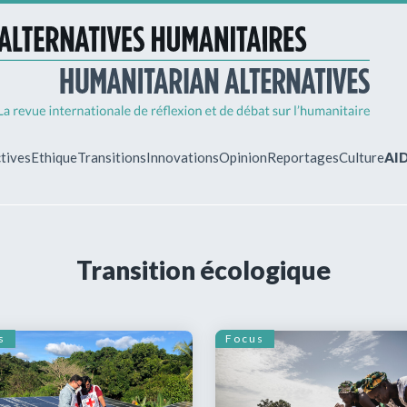
tives
Ethique
Transitions
Innovations
Opinion
Reportages
Culture
AI
MON ESPA
Transition écologique
Vous êtes déjà 
Identifiez-vous 
gérer vos abonn
s
Focus