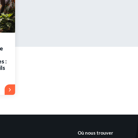
s encore membre ?
en quelques clics !
e
mpte
s :
ls
Où nous trouver