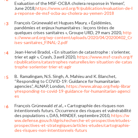
Evaluation of the MSF-OCBA cholera response in Yemen”,
June 2018,
https://www.urd.org/fr/publication/evaluation-de-l
a-reponse-de-msf-ocba-au-cholera-au-yemen-2018
François Grünewald et Hugues Maury, « Épidémies,
↑
3
pandémies et enjeux humanitaires : leçons tirées de
quelques crises sanitaires », Groupe URD, 29 mars 2020,
http
s://www.urd.org/wp-content/uploads/2020/04/20200402_Cr
ises-sanitaires_FINAL-2.pdf
Jean-Hervé Bradol, « En situation de catastrophe : s’orienter,
↑
4
trier et agir », Crash, 3 avril 2020,
https://www.msf-crash.org/f
r/publications/catastrophes-naturelles/en-situation-de-catas
trophe-sorienter-trier-et-agir
B. Ramalingam, N.S. Singh, A. Mahieu and K. Blanchet,
↑
5
“Responding to COVID-19: Guidance for humanitarian
agencies”, ALNAP, London,
https://www.alnap.org/help-librar
y/responding-to-covid-19-guidance-for-humanitarian-agenci
es
François Grünewald
et al.,
« Cartographie des risques non
↑
6
intentionnels futurs. Occurrence des risques et vulnérabilité
des populations », DAS, MINDEF, septembre 2010,
https://w
ww.defense.gouv.fr/dgris/recherche-et-prospective/etudes-
prospectives-et-strategiques/articles-etudes/cartographie-
des-risques-non-intentionnels-futurs