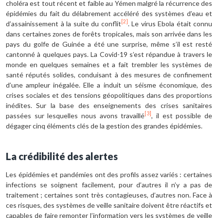
choléra est tout récent et faible au Yémen malgré la récurrence des
épidémies du fait du délabrement accéléré des systèmes d’eau et
[2]
d’assainissement à la suite du conflit
. Le virus Ebola était connu
dans certaines zones de forêts tropicales, mais son arrivée dans les
pays du golfe de Guinée a été une surprise, même s’il est resté
cantonné à quelques pays. La Covid-19 s’est répandue à travers le
monde en quelques semaines et a fait trembler les systèmes de
santé réputés solides, conduisant à des mesures de confinement
d’une ampleur inégalée. Elle a induit un séisme économique, des
crises sociales et des tensions géopolitiques dans des proportions
inédites. Sur la base des enseignements des crises sanitaires
[3]
passées sur lesquelles nous avons travaillé
, il est possible de
dégager cinq éléments clés de la gestion des grandes épidémies.
La crédibilité des alertes
Les épidémies et pandémies ont des profils assez variés : certaines
infections se soignent facilement, pour d’autres il n’y a pas de
traitement ; certaines sont très contagieuses, d’autres non. Face à
ces risques, des systèmes de veille sanitaire doivent être réactifs et
capables de faire remonter l’information vers les systèmes de veille