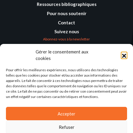
Ressources bibliographiques
Pour nous soutenir
Contact
Suivez nous
Abonnez-vous à la newsletter
Gérer le consentement aux
Où nous trouver
cookies
Alternatives
Humanitaires –
Pour offrir les meilleures expériences, nous utilisons des technologies
Humanitarian
telles que les cookies pour stocker et/ou accéder aux informations des
Alternatives
appareils. Le fait de consentir à ces technologies nous permettra de traiter
des données telles que le comportement de navigation ou les ID uniques sur
138 avenue des Frères
ce site. Le fait de ne pas consentir ou de retirer son consentement peut avoir
Lumière – CS 88379
un effet négatif sur certaines caractéristiques et fonctions.
69371 Lyon Cedex 08
Par email
Accepter
Refuser