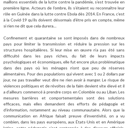
maillons essentiels de la lutte contre la pandémie, s’est trouvée en
première ligne. Acteurs de l’ombre, ils s’étaient vu reconnaître leur
rôle en Guinée dans la lutte contre Ebola dès 2014. En France, c’est
à la Covid-19 qu’ils doivent désormais d’être pris en compte, même
si rien ne dit que cela durera…
Confinement et quarantaine se sont imposés dans de nombreux
pays pour limiter la transmission et réduire la pression sur les
structures hospitalières. Si leur mise en œuvre n’a pas été sans
difficulté dans les pays riches, du fait de leurs impacts
psychologiques et économiques, elle fut encore plus problématique
dans des pays où les ménages n’ont que peu de réserves
alimentaires. Pour des populations qui vivent avec 1 ou 2 dollars par
jour, ne pas travailler veut dire ne rien avoir à manger. Le risque de
violences politiques et de révoltes de la faim devient vite élevé et il
a d’ailleurs commencé à prendre corps en Colombie ou au Liban. Les
mesures barrières et comportementales sont des solutions
efficaces, mais elles demandent des efforts de pédagogie et
d’information, notamment au niveau communautaire. Alors que la
communication en Afrique faisait preuve d’inventivité, on a vu
combien, dans les pays européens, aux États-Unis et en Amérique
latine, cette pédagogie s’est cantonnée à des discours officiels,