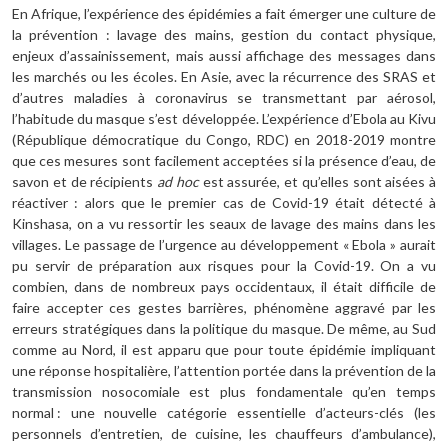
En Afrique, l’expérience des épidémies a fait émerger une culture de
la prévention : lavage des mains, gestion du contact physique,
enjeux d’assainissement, mais aussi affichage des messages dans
les marchés ou les écoles. En Asie, avec la récurrence des SRAS et
d’autres maladies à coronavirus se transmettant par aérosol,
l’habitude du masque s’est développée. L’expérience d’Ebola au Kivu
(République démocratique du Congo, RDC) en 2018-2019 montre
que ces mesures sont facilement acceptées si la présence d’eau, de
savon et de récipients
ad hoc
est assurée, et qu’elles sont aisées à
réactiver : alors que le premier cas de Covid-19 était détecté à
Kinshasa, on a vu ressortir les seaux de lavage des mains dans les
villages. Le passage de l’urgence au développement « Ebola » aurait
pu servir de préparation aux risques pour la Covid-19. On a vu
combien, dans de nombreux pays occidentaux, il était difficile de
faire accepter ces gestes barrières, phénomène aggravé par les
erreurs stratégiques dans la politique du masque. De même, au Sud
comme au Nord, il est apparu que pour toute épidémie impliquant
une réponse hospitalière, l’attention portée dans la prévention de la
transmission nosocomiale est plus fondamentale qu’en temps
normal : une nouvelle catégorie essentielle d’acteurs-clés (les
personnels d’entretien, de cuisine, les chauffeurs d’ambulance),