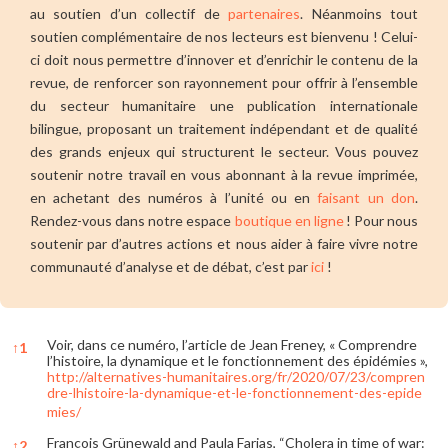
au soutien d’un collectif de
partenaires
. Néanmoins tout
soutien complémentaire de nos lecteurs est bienvenu ! Celui-
ci doit nous permettre d’innover et d’enrichir le contenu de la
revue, de renforcer son rayonnement pour offrir à l’ensemble
du secteur humanitaire une publication internationale
bilingue, proposant un traitement indépendant et de qualité
des grands enjeux qui structurent le secteur. Vous pouvez
soutenir notre travail en vous abonnant à la revue imprimée,
en achetant des numéros à l’unité ou en
faisant un don
.
Rendez-vous dans notre espace
boutique en ligne
! Pour nous
soutenir par d’autres actions et nous aider à faire vivre notre
communauté d’analyse et de débat, c’est par
ici
!
Voir, dans ce numéro, l’article de Jean Freney, « Comprendre
↑
1
l’histoire, la dynamique et le fonctionnement des épidémies »,
http://alternatives-humanitaires.org/fr/2020/07/23/compren
dre-lhistoire-la-dynamique-et-le-fonctionnement-des-epide
mies/
François Grünewald and Paula Farias, “Cholera in time of war:
↑
2