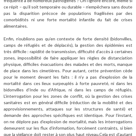
fréquente à de nombreux pathogènes ? On l’ignore encore, même si
ce répit – qu’il soit temporaire ou durable – n’empêchera sans doute
pas la disparition précoce de populations fragilisées par des
comorbidités ni une forte mortalité infantile du fait de crises
alimentaires.
Enfin, n’oublions pas qu’en contexte de forte densité (bidonvilles,
camps de réfugiés et de déplacés), la gestion des épidémies est
très difficile : rapidité de transmission, difficulté d’accès à certaines
zones, impossibilité de faire appliquer les règles de distanciation
physique, difficiles évacuations des malades et des morts, manque
de place dans les cimetières. Pour autant, cette prévention cède
pour le moment devant les faits : il n’y a pas d’explosion de la
mortalité dans ces lieux surpeuplés à forte pauvreté, ni dans les
bidonvilles d’Inde ou d’Afrique, ni dans les camps de réfugiés.
L’interrogation pour les zones de conflit, où la gestion des crises
sanitaires est en général difficile (réduction de la mobilité et des
approvisionnements, attaques sur les structures de santé) et
demande des approches spécifiques est identique. Pour l’instant,
on ne déplore pas d’explosion de mortalité, mais les interrogations
demeurent sur les flux d’information, forcément contraints, si bien
que la vigilance doit rester à son plus haut niveau.Cela est d’autant