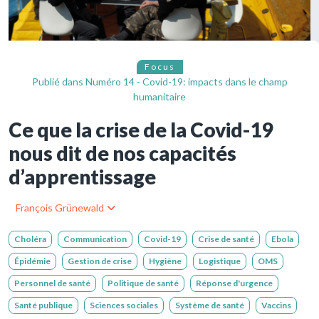
Focus
Publié dans
Numéro 14 - Covid-19: impacts dans le champ
humanitaire
Ce que la crise de la Covid-19
nous dit de nos capacités
d’apprentissage
François Grünewald
Choléra
Communication
Covid-19
Crise de santé
Ebola
Épidémie
Gestion de crise
Hygiène
Logistique
OMS
Personnel de santé
Politique de santé
Réponse d'urgence
Santé publique
Sciences sociales
Système de santé
Vaccins