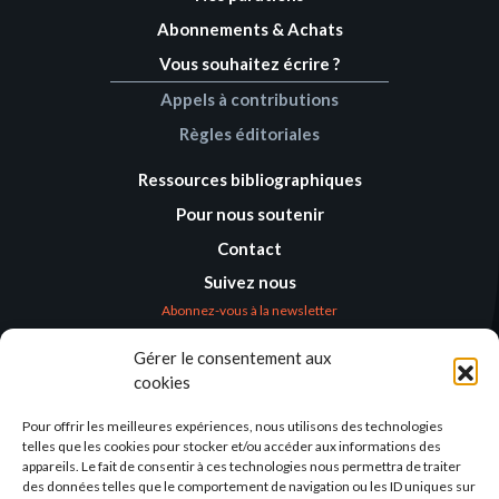
Abonnements & Achats
Vous souhaitez écrire ?
Appels à contributions
Règles éditoriales
Ressources bibliographiques
Pour nous soutenir
Contact
Suivez nous
Abonnez-vous à la newsletter
Gérer le consentement aux
Où nous trouver
cookies
Alternatives
Humanitaires –
Pour offrir les meilleures expériences, nous utilisons des technologies
Humanitarian
telles que les cookies pour stocker et/ou accéder aux informations des
Alternatives
appareils. Le fait de consentir à ces technologies nous permettra de traiter
des données telles que le comportement de navigation ou les ID uniques sur