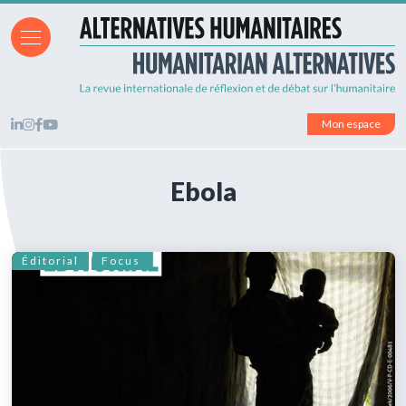
Mon espace
Ebola
Éditorial
Focus