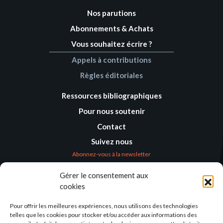
Nos parutions
Abonnements & Achats
Vous souhaitez écrire ?
Appels à contributions
Règles éditoriales
Ressources bibliographiques
Pour nous soutenir
Contact
Suivez nous
Abonnez-vous à la newsletter
Gérer le consentement aux
Où nous trouver
cookies
Alternatives
Humanitaires –
Pour offrir les meilleures expériences, nous utilisons des technologies
Humanitarian
telles que les cookies pour stocker et/ou accéder aux informations des
Alternatives