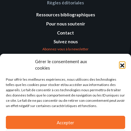
Règles éditoriales
Ressources bibliographiques
Pour nous soutenir
Contact
Suivez nous
Abonnez-vous à la newsletter
Gérer le consentement aux
Où nous trouver
cookies
Alternatives
Humanitaires –
Pour offrir les meilleures expériences, nous utilisons des technologies
Humanitarian
telles que les cookies pour stocker et/ou accéder aux informations des
Alternatives
appareils. Le fait de consentir à ces technologies nous permettra de traiter
des données telles que le comportement de navigation ou les ID uniques sur
138 avenue des Frères
ce site. Le fait de ne pas consentir ou de retirer son consentement peut avoir
Lumière – CS 88379
un effet négatif sur certaines caractéristiques et fonctions.
69371 Lyon Cedex 08
Par email
Accepter