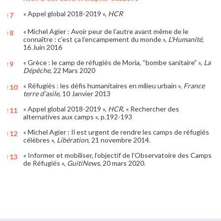
« Appel global 2018-2019 »,
HCR
↑
7
« Michel Agier : Avoir peur de l’autre avant même de le
↑
8
connaître : c’est ça l’encampement du monde »,
L’Humanité
,
16 Juin 2016
« Grèce : le camp de réfugiés de Moria, “bombe sanitaire” »,
La
↑
9
Dépêche
, 22 Mars 2020
« Réfugiés : les défis humanitaires en milieu urbain »,
France
↑
10
terre d’asile
, 10 Janvier 2013
« Appel global 2018-2019 »,
HCR
, « Rechercher des
↑
11
alternatives aux camps », p.192-193
« Michel Agier : Il est urgent de rendre les camps de réfugiés
↑
12
célèbres »,
Libération
, 21 novembre 2014.
« Informer et mobiliser, l’objectif de l’Observatoire des Camps
↑
13
de Réfugiés »,
GuitiNews
, 20 mars 2020.
References