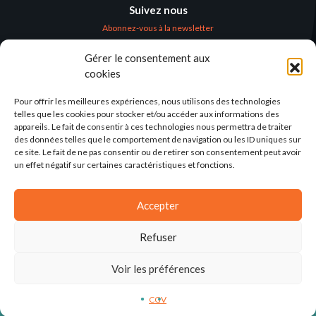
Suivez nous
Abonnez-vous à la newsletter
Gérer le consentement aux
Où nous trouver
cookies
Alternatives
Humanitaires –
Pour offrir les meilleures expériences, nous utilisons des technologies
Humanitarian
telles que les cookies pour stocker et/ou accéder aux informations des
Alternatives
appareils. Le fait de consentir à ces technologies nous permettra de traiter
des données telles que le comportement de navigation ou les ID uniques sur
138 avenue des Frères
ce site. Le fait de ne pas consentir ou de retirer son consentement peut avoir
Lumière – CS 88379
un effet négatif sur certaines caractéristiques et fonctions.
69371 Lyon Cedex 08
Par email
Accepter
Refuser
Voir les préférences
2025©ALTERNATIVES-HUMANITAIRES
CGV
MENTIONS LÉGALES
CONCEPTION: AGENCE-KN
CGV