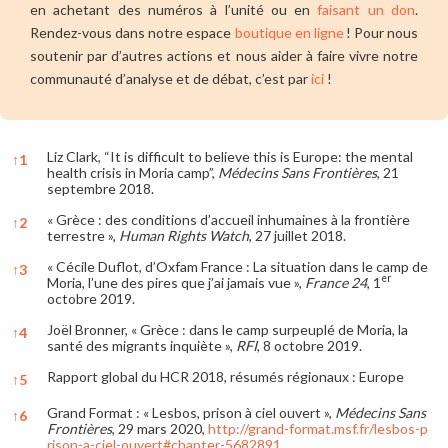
en achetant des numéros à l’unité ou en
faisant un don
.
Rendez-vous dans notre espace
boutique en ligne
! Pour nous
soutenir par d’autres actions et nous aider à faire vivre notre
communauté d’analyse et de débat, c’est par
ici
!
Liz Clark, “It is difficult to believe this is Europe: the mental
↑
1
health crisis in Moria camp”,
Médecins Sans Frontières
, 21
septembre 2018.
« Grèce : des conditions d’accueil inhumaines à la frontière
↑
2
terrestre »,
Human Rights Watch
, 27 juillet 2018.
« Cécile Duflot, d’Oxfam France : La situation dans le camp de
↑
3
er
Moria, l’une des pires que j’ai jamais vue »,
France 24
, 1
octobre 2019.
Joël Bronner, « Grèce : dans le camp surpeuplé de Moria, la
↑
4
santé des migrants inquiète »,
RFI
, 8 octobre 2019.
Rapport global du HCR 2018, résumés régionaux : Europe
↑
5
Grand Format : « Lesbos, prison à ciel ouvert »,
Médecins Sans
↑
6
Frontières
, 29 mars 2020,
http://grand-format.msf.fr/lesbos-p
rison-a-ciel-ouvert#chapter-5682891