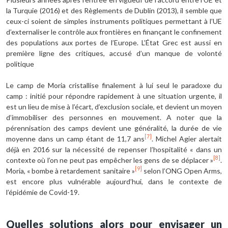
la Turquie (2016) et des Règlements de Dublin (2013), il semble que
ceux-ci soient de simples instruments politiques permettant à l’UE
d’externaliser le contrôle aux frontières en finançant le confinement
des populations aux portes de l’Europe. L’État Grec est aussi en
première ligne des critiques, accusé d’un manque de volonté
politique
Le camp de Moria cristallise finalement à lui seul le paradoxe du
camp : initié pour répondre rapidement à une situation urgente, il
est un lieu de mise à l’écart, d’exclusion sociale, et devient un moyen
d’immobiliser des personnes en mouvement. A noter que la
pérennisation des camps devient une généralité, la durée de vie
[7]
moyenne dans un camp étant de 11,7 ans
. Michel Agier alertait
déjà en 2016 sur la nécessité de repenser l’hospitalité « dans un
[8]
contexte où l’on ne peut pas empêcher les gens de se déplacer »
.
[9]
Moria, « bombe à retardement sanitaire »
selon l’ONG Open Arms,
est encore plus vulnérable aujourd’hui, dans le contexte de
l’épidémie de Covid-19.
Quelles solutions alors pour envisager un