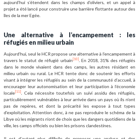
aujourd’hui s’étendent dans les champs d’oliviers, et un appel à
projet a été lancé pour construire une barrière flottante autour des
îles de la mer Egée.
Une alternative à l’encampement
: les
réfugiés en milieu urbain
Aujourd’hui, seul le HCR propose une alternative à l’encampement à
[10]
travers le statut de réfugié urbain
. En 2018, 31% des réfugiés
dans le monde vivaient dans des camps, les autres résidant en
milieu urbain ou rural. Le HCR tente donc de soutenir les efforts
visant à intégrer les réfugiés au sein de la communauté d’accueil, à
encourager leur autonomisation et leur participation à l’économie
[11]
locale
. Cela nécessite toutefois un suivi assidu des réfugiés,
particulièrement vulnérables à leur arrivée dans un pays où ils n’ont
pas de repères, et dont la précarité les expose à tout types
d’exploitation. Attention donc, à ne pas reproduire le schéma de la
Libye où les migrants n’ont de choix que les dangers quotidiens de la
ville, les camps officiels ou bien les prisons clandestines.
Il est d’autant plus difficile de proposer une analyse et des