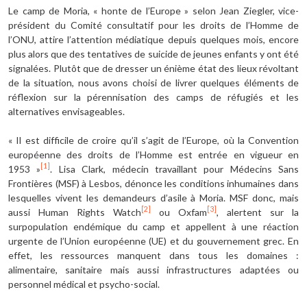
Le camp de Moria, « honte de l’Europe » selon Jean Ziegler, vice-
président du Comité consultatif pour les droits de l’Homme de
l’ONU, attire l’attention médiatique depuis quelques mois, encore
plus alors que des tentatives de suicide de jeunes enfants y ont été
signalées. Plutôt que de dresser un énième état des lieux révoltant
de la situation, nous avons choisi de livrer quelques éléments de
réflexion sur la pérennisation des camps de réfugiés et les
alternatives envisageables.
« Il est difficile de croire qu’il s’agit de l’Europe, où la Convention
européenne des droits de l’Homme est entrée en vigueur en
[1]
1953 »
. Lisa Clark, médecin travaillant pour Médecins Sans
Frontières (MSF) à Lesbos, dénonce les conditions inhumaines dans
lesquelles vivent les demandeurs d’asile à Moria. MSF donc, mais
[2]
[3]
aussi Human Rights Watch
ou Oxfam
, alertent sur la
surpopulation endémique du camp et appellent à une réaction
urgente de l’Union européenne (UE) et du gouvernement grec. En
effet, les ressources manquent dans tous les domaines :
alimentaire, sanitaire mais aussi infrastructures adaptées ou
personnel médical et psycho-social.