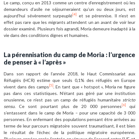
Le camp, conçu en 2013 comme un centre d’enregistrement où les
demandeurs d’asile ne séjourneraient qu’un ou deux jours, est
[4]
aujourd’hui sévèrement surpeuplé
et se pérennise. Il n’est en
effet pas rare que les migrants attendent un an avant de voir leur
dossier examiné. Plusieurs fois agrandi, Moria demeure inadapté à la
vie dans des conditions dignes et humaines.
La pérennisation du camp de Moria
: l’urgence
de penser à «
l’après
»
Dans son rapport de l’année 2018, le Haut Commissariat aux
Réfugiés (HCR) estime que seuls 0,1% des réfugiés en Europe
[5]
vivent dans des camps
. En tant que « hotspot », Moria ne figure
pas dans ces statistiques. N’étant pas géré par une institution
onusienne, ce n’est pas un camp de réfugiés humanitaire
stricto
[6]
sensu
. Ce sont pourtant plus de 20 000 personnes
qui
s’entassent dans le camp de Moria – pour une capacité de 3 000
personnes. En enfermant des populations pensant être arrivées au
terme de leur parcours migratoire souvent traumatisant, il est bien
le résultat de l’échec de la politique migratoire européenne.
Plusieurs années après l’entrée en vigueur de l’accord entre l’UE et