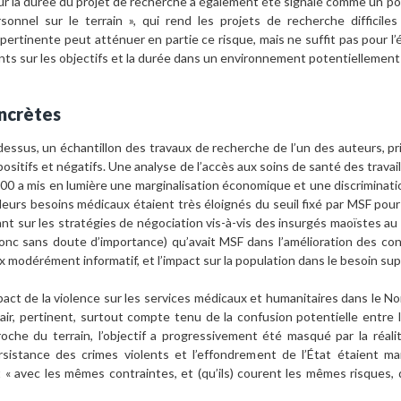
our la durée du projet de recherche a également été signalé comme un point
rsonnel sur le terrain », qui rend les projets de recherche difficile
pertinente peut atténuer en partie ce risque, mais ne suffit pas pour 
ts sur les objectifs et la durée dans un environnement potentiellement
oncrètes
i-dessus, un échantillon des travaux de recherche de l’un des auteurs, pr
s positifs et négatifs. Une analyse de l’accès aux soins de santé des trav
 a mis en lumière une marginalisation économique et une discrimination
eurs besoins médicaux étaient très éloignés du seuil fixé par MSF pour
nt sur les stratégies de négociation vis-à-vis des insurgés maoïstes au 
donc sans doute d’importance) qu’avait MSF dans l’amélioration des cond
x modérément informatif, et l’impact sur la population dans le besoin sup
pact de la violence sur les services médicaux et humanitaires dans le No
lair, pertinent, surtout compte tenu de la confusion potentielle entre 
roche du terrain, l’objectif a progressivement été masqué par la réa
ersistance des crimes violents et l’effondrement de l’État étaient ma
t « avec les mêmes contraintes, et (qu’ils) courent les mêmes risques, 