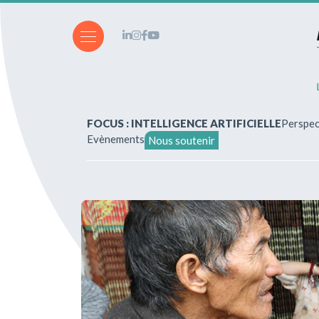
FOCUS : INTELLIGENCE ARTIFICIELLE
Perspec
Evènements
Nous soutenir
A propos de nous
Vous souhaitez écrire ?
Abonnements & achats
Nos parutions