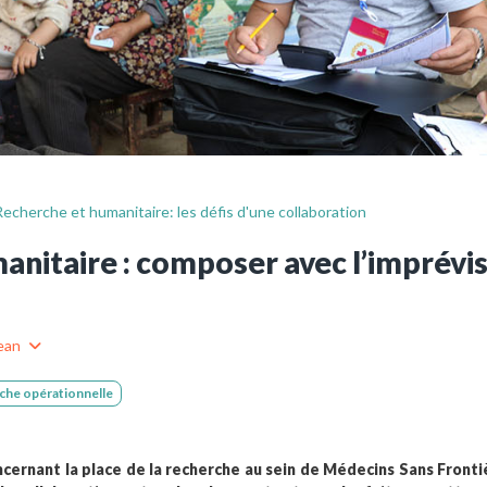
ues
Vous n'êtes pa
Créez un compte 
Créer un co
echerche et humanitaire: les défis d'une collaboration
nitaire : composer avec l’imprévisi
ean
che opérationnelle
oncernant la place de la recherche au sein de Médecins Sans Front