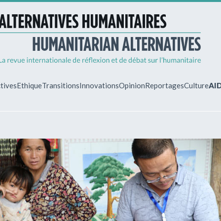
tives
Ethique
Transitions
Innovations
Opinion
Reportages
Culture
AI
MON ESPA
Vous êtes déjà 
Identifiez-vous 
gérer vos abonn