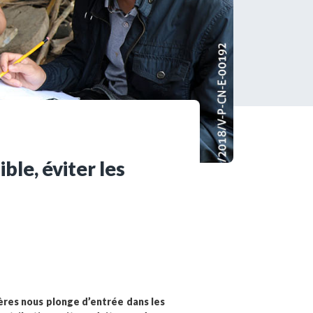
s encore membre ?
en quelques clics !
mpte
ble, éviter les
ières nous plonge d’entrée dans les