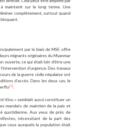
 difficile. Cela peut être amplifié par
s à maintenir sur le long terme. Une
l’éliminer complètement, surtout quand
 bloquant.
incipalement par le biais de MSF, offre
ailleurs migrants originaires du Myanmar
 ouverte, ce qui était loin d’être une
 l’intervention d’urgence. Des travaux
cours de la guerre civile népalaise ont
itions d’accès. Dans les deux cas, le
[6]
erflu
.
rd-Kivu » semblait aussi constituer un
les mandats de maintien de la paix et
lité quotidienne. Aux yeux de près de
nifestes, nécessitant de la part des
que ceux auxquels la population était