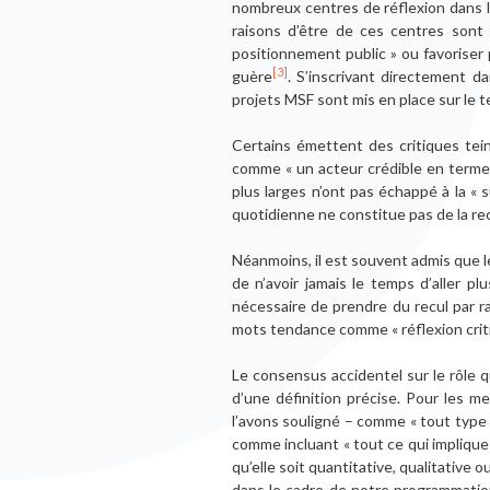
nombreux centres de réflexion dans 
raisons d’être de ces centres sont r
positionnement public » ou favoriser 
[3]
guère
. S’inscrivant directement d
projets MSF sont mis en place sur le te
Certains émettent des critiques tei
comme « un acteur crédible en term
plus larges n’ont pas échappé à la « 
quotidienne ne constitue pas de la rec
Néanmoins, il est souvent admis que le
de n’avoir jamais le temps d’aller pl
nécessaire de prendre du recul par r
mots tendance comme « réflexion critiq
Le consensus accidentel sur le rôle 
d’une définition précise. Pour les m
l’avons souligné – comme « tout type 
comme incluant « tout ce qui implique l
qu’elle soit quantitative, qualitative 
dans le cadre de notre programmation 