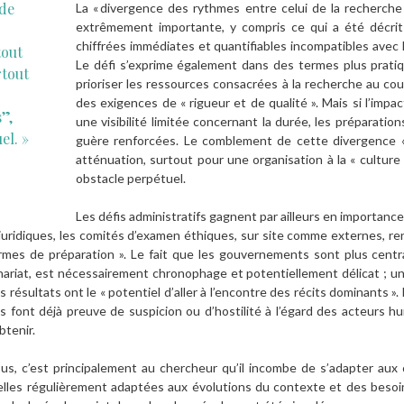
de
La « divergence des rythmes entre celui de la recherche e
extrêmement importante, y compris ce qui a été décr
chiffrées immédiates et quantifiables incompatibles avec l
tout
Le défi s’exprime également dans des termes plus pratique
rtout
prioriser les ressources consacrées à la recherche au c
des exigences de « rigueur et de qualité ». Mais si l’imp
s”,
une visibilité limitée concernant la durée, les préparatio
el. »
guère renforcées. Le comblement de cette divergence «
atténuation, surtout pour une organisation à la « culture 
obstacle perpétuel.
Les défis administratifs gagnent par ailleurs en importance,
uridiques, les comités d’examen éthiques, sur site comme externes, ren
es de préparation ». Le fait que les gouvernements sont plus centra
riat, est nécessairement chronophage et potentiellement délicat ; une
s résultats ont le « potentiel d’aller à l’encontre des récits dominants 
s font déjà preuve de suspicion ou d’hostilité à l’égard des acteurs hu
btenir.
us, c’est principalement au chercheur qu’il incombe de s’adapter aux 
nelles régulièrement adaptées aux évolutions du contexte et des beso