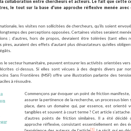
a collaboration entre chercheurs et acteurs. Le fait que cette c
res, le tout sur la base d’une approche réflexive menée avec c
ationale, les visites non sollicitées de chercheurs, qu’ils soient envoyé
 longtemps des perceptions opposées. Certaines visites seraient menée
ions ; d’autres, hors de propos, devraient être tolérées (tant elles 
les pires, auraient des effets d’autant plus dévastateurs qu’elles oblig
dégâts.
s le secteur humanitaire, peuvent entourer les activités orientées ver
écrites ci-dessus. Si elles sont vécues à des degrés divers par nom
ecins Sans Frontières (MSF) offre une illustration parlante des tensi
aciles à résoudre.
la
Commençons par évoquer un point de friction manifeste, 
assurer la pertinence de la recherche, un processus bien
ion
place, dans un domaine qui, par essence, est orienté ve
tangibles et souvent à court terme ? Cet article s’attache
d’autres points de friction similaires. Il a été décid
 sur
approche réflexive, consistant essentiellement en des é
[1]
l’expérience des auteurs de l’article
. Le récit qui en dé