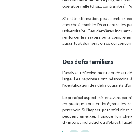
opérationnelle (choix, contraintes). P
Si cette affirmation peut sembler e
cherche à combler l’écart entre les p
universitaire. Ces dernières incluen
renforcer les savoirs ou la compréhen
aussi, tout du moins en ce qui concer
Des défis familiers
L’analyse réflexive mentionnée au dé
large. Les réponses ont néanmoins é
l’identification des défis courants d’u
Le principal aspect mis en avant parm
en pratique tout en intégrant les rés
percevoir. Si l’impact potentiel n’est
peuvent émerger. Puisque l’on cherc
d’« intérêt individuel ou d’objectif ac