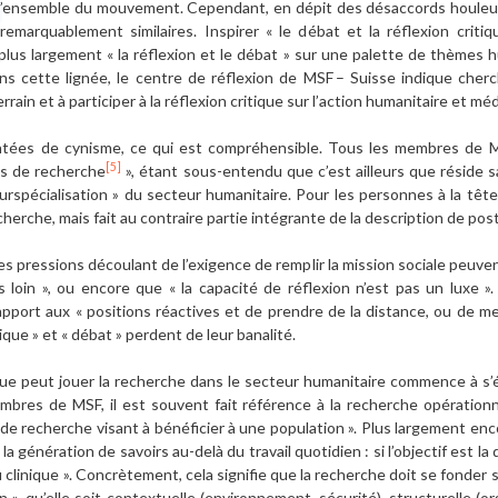
l’ensemble du mouvement. Cependant, en dépit des désaccords houleux 
emarquablement similaires. Inspirer « le débat et la réflexion critiq
plus largement « la réflexion et le débat » sur une palette de thèmes h
ans cette lignée, le centre de réflexion de MSF – Suisse indique cherc
rrain et à participer à la réflexion critique sur l’action humanitaire et mé
ntées de cynisme, ce qui est compréhensible. Tous les membres de M
[5]
es de recherche
», étant sous-entendu que c’est ailleurs que réside sa 
surspécialisation » du secteur humanitaire. Pour les personnes à la tête 
herche, mais fait au contraire partie intégrante de la description de post
s pressions découlant de l’exigence de remplir la mission sociale peuvent
us loin », ou encore que « la capacité de réflexion n’est pas un luxe ». 
apport aux « positions réactives et de prendre de la distance, ou de me
ue » et « débat » perdent de leur banalité.
que peut jouer la recherche dans le secteur humanitaire commence à s’ét
embres de MSF, il est souvent fait référence à la recherche opérationne
de recherche visant à bénéficier à une population ». Plus largement enc
a génération de savoirs au-delà du travail quotidien : si l’objectif est la 
ou clinique ». Concrètement, cela signifie que la recherche doit se fonder s
», qu’elle soit contextuelle (environnement, sécurité), structurelle (or