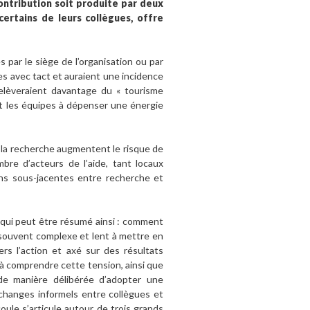
ontribution soit produite par deux
ertains de leurs collègues, offre
s par le siège de l’organisation ou par
s avec tact et auraient une incidence
relèveraient davantage du « tourisme
ent les équipes à dépenser une énergie
s la recherche augmentent le risque de
bre d’acteurs de l’aide, tant locaux
ons sous-jacentes entre recherche et
qui peut être résumé ainsi : comment
 souvent complexe et lent à mettre en
rs l’action et axé sur des résultats
 à comprendre cette tension, ainsi que
é de manière délibérée d’adopter une
changes informels entre collègues et
coule s’articule autour de trois grands