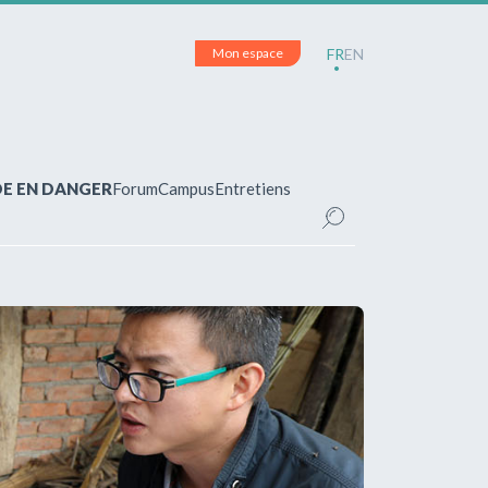
Mon espace
FR
EN
DE EN DANGER
Forum
Campus
Entretiens
CE
inscrit(e)?
pour accéder à votre espace personnel et
ements.