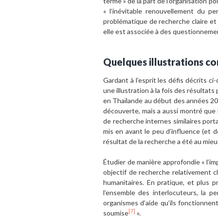
terme » de la part de l’organisation p
« l’inévitable renouvellement du pe
problématique de recherche claire et 
elle est associée à des questionnemen
Quelques illustrations c
Gardant à l’esprit les défis décrits c
une illustration à la fois des résultat
en Thaïlande au début des années 2000
découverte, mais a aussi montré que l
de recherche internes similaires porta
mis en avant le peu d’influence (et 
résultat de la recherche a été au mieu
Étudier de manière approfondie « l’im
objectif de recherche relativement c
humanitaires. En pratique, et plus p
l’ensemble des interlocuteurs, la p
organismes d’aide qu’ils fonctionnen
[7]
soumise
».