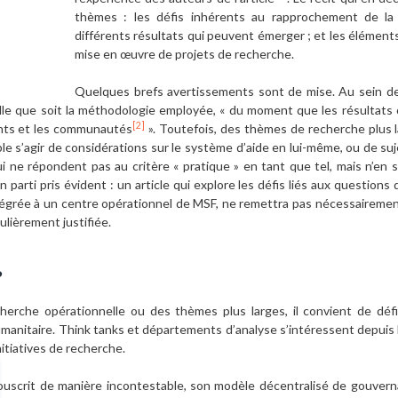
thèmes : les défis inhérents au rapprochement de la 
différents résultats qui peuvent émerger ; et les éléments p
mise en œuvre de projets de recherche.
Quelques brefs avertissements sont de mise. Au sein de 
le que soit la méthodologie employée, « du moment que les résultats 
[2]
ents et les communautés
». Toutefois, des thèmes de recherche plus la
e s’agir de considérations sur le système d’aide en lui-même, ou de suj
qui ne répondent pas au critère « pratique » en tant que tel, mais n’en 
arti pris évident : un article qui explore les défis liés aux questions 
grée à un centre opérationnel de MSF, ne remettra pas nécessairement
ulièrement justifiée.
?
echerche opérationnelle ou des thèmes plus larges, il convient de défin
humanitaire. Think tanks et départements d’analyse s’intéressent depuis
itiatives de recherche.
ouscrit de manière incontestable, son modèle décentralisé de gouvern