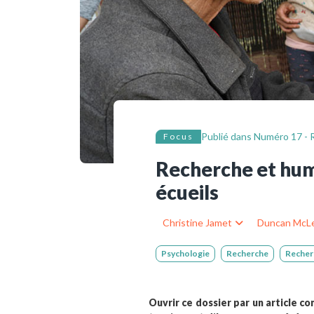
Ressources bibliographiq
Pour nous soutenir
Nous contacter
Publié dans
Numéro 17 - R
Focus
Recherche et huma
écueils
Christine Jamet
Duncan McL
Psychologie
Recherche
Recher
Ouvrir ce dossier par un article c