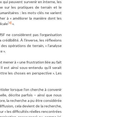
qui peuvent survenir en interne, les
ue sur les pratiques de terrain et le
umanitaires : les mots-clés ne varient
her à « améliorer la manière dont les
[4]
dicale
».
SF ne considèrent pas l’organisation
crédibilité. À l’inverse, les réflexions
des opérations de terrain, « l’analyse
e ».
 mener à « une frustration liée au fait
Il est ainsi sous-entendu qu’il serait
ttre les choses en perspective ». Les
ioler lorsque l’on cherche à convenir
lle, décrite parfois – ainsi que nous
ore, la recherche a pu être considérée
diffusion, cela devient de la recherche,
ur « les difficultés réelles rencontrées
ganisation, ressources) ou, comme ici,