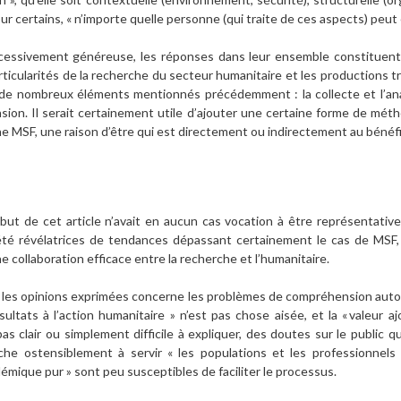
our certains, « n’importe quelle personne (qui traite de ces aspects) peut
xcessivement généreuse, les réponses dans leur ensemble constituent u
articularités de la recherche du secteur humanitaire et les productions
t de nombreux éléments mentionnés précédemment : la collecte et l’anal
sion. Il serait certainement utile d’ajouter une certaine forme de métho
ne MSF, une raison d’être qui est directement ou indirectement au béné
but de cet article n’avait en aucun cas vocation à être représentativ
té révélatrices de tendances dépassant certainement le cas de MSF,
ne collaboration efficace entre la recherche et l’humanitaire.
i les opinions exprimées concerne les problèmes de compréhension autour 
ultats à l’action humanitaire » n’est pas chose aisée, et la « valeur a
 pas clair ou simplement difficile à expliquer, des doutes sur le public q
he ostensiblement à servir « les populations et les professionnels 
adémique pur » sont peu susceptibles de faciliter le processus.