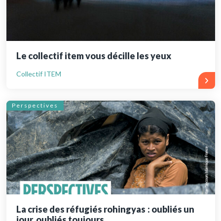
Le collectif item vous décille les yeux
Collectif ITEM
Perspectives
La crise des réfugiés rohingyas : oubliés un
jour, oubliés toujours