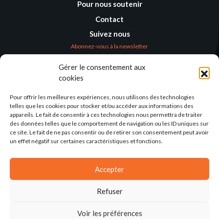
Pour nous soutenir
Contact
Suivez nous
Abonnez-vous à la newsletter
Gérer le consentement aux
Où nous trouver
cookies
Alternatives
Humanitaires –
Pour offrir les meilleures expériences, nous utilisons des technologies
Humanitarian
telles que les cookies pour stocker et/ou accéder aux informations des
Alternatives
appareils. Le fait de consentir à ces technologies nous permettra de traiter
des données telles que le comportement de navigation ou les ID uniques sur
138 avenue des Frères
ce site. Le fait de ne pas consentir ou de retirer son consentement peut avoir
Lumière – CS 88379
un effet négatif sur certaines caractéristiques et fonctions.
69371 Lyon Cedex 08
Par email
Accepter
Refuser
Voir les préférences
2025©ALTERNATIVES-HUMANITAIRES