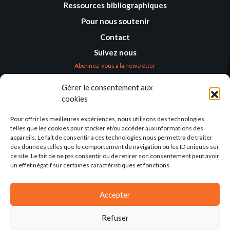
Ressources bibliographiques
Pour nous soutenir
Contact
Suivez nous
Abonnez-vous à la newsletter
Gérer le consentement aux
Où nous trouver
cookies
Alternatives
Humanitaires –
Pour offrir les meilleures expériences, nous utilisons des technologies
Humanitarian
telles que les cookies pour stocker et/ou accéder aux informations des
Alternatives
appareils. Le fait de consentir à ces technologies nous permettra de traiter
des données telles que le comportement de navigation ou les ID uniques sur
138 avenue des Frères
ce site. Le fait de ne pas consentir ou de retirer son consentement peut avoir
Lumière – CS 88379
un effet négatif sur certaines caractéristiques et fonctions.
69371 Lyon Cedex 08
Par email
Accepter
Refuser