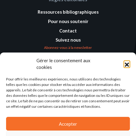
Ressources bibliographiques
Pour nous soutenir
Contact
Suivez nous
Abonnez-vous à la newsletter
Gérer le consentement aux
Où nous trouver
cookies
Alternatives
Humanitaires –
Pour offrir les meilleures expériences, nous utilisons des technologies
Humanitarian
telles que les cookies pour stocker et/ou accéder aux informations des
Alternatives
appareils. Le fait de consentir à ces technologies nous permettra de traiter
des données telles que le comportement de navigation ou les ID uniques sur
138 avenue des Frères
ce site. Le fait de ne pas consentir ou de retirer son consentement peut avoir
Lumière – CS 88379
un effet négatif sur certaines caractéristiques et fonctions.
69371 Lyon Cedex 08
Par email
Accepter