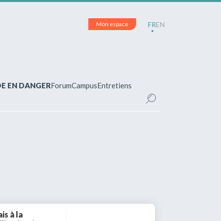
Mon espace
FR
EN
DE EN DANGER
Forum
Campus
Entretiens
CE
inscrit(e)?
pour accéder à votre espace personnel et
ements.
is à la