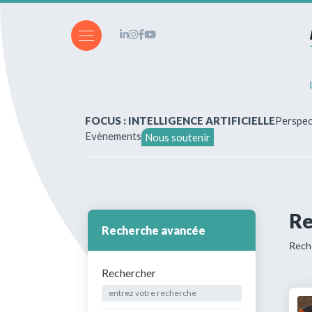
FOCUS : INTELLIGENCE ARTIFICIELLE
Perspec
Evènements
Nous soutenir
A propos de nous
Vous souhaitez écrire ?
Re
Recherche avancée
Reche
Abonnements & achats
Rechercher
Nos parutions