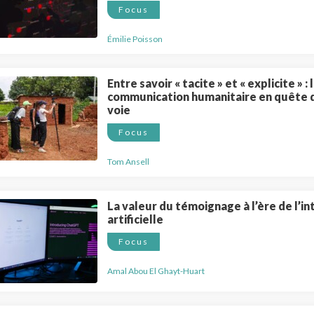
Focus
Émilie Poisson
Entre savoir « tacite » et « explicite » : 
communication humanitaire en quête 
voie
Focus
Tom Ansell
La valeur du témoignage à l’ère de l’in
artificielle
Focus
Amal Abou El Ghayt-Huart