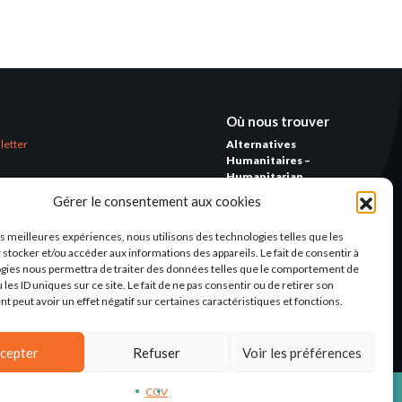
Où nous trouver
letter
Alternatives
Humanitaires –
Humanitarian
Alternatives
Gérer le consentement aux cookies
138 avenue des Frères
les meilleures expériences, nous utilisons des technologies telles que les
Lumière – CS 88379
 stocker et/ou accéder aux informations des appareils. Le fait de consentir à
69371 Lyon Cedex 08
gies nous permettra de traiter des données telles que le comportement de
 les ID uniques sur ce site. Le fait de ne pas consentir ou de retirer son
Par email
 peut avoir un effet négatif sur certaines caractéristiques et fonctions.
cepter
Refuser
Voir les préférences
CGV
CGV
MENTIONS LÉGALES
CONCEPTION: AGENCE-KN