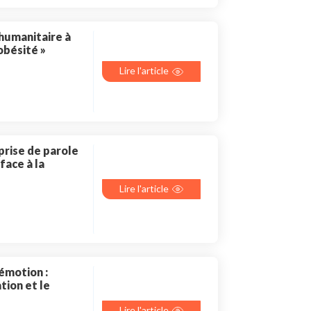
 humanitaire à
obésité »
Lire l'article
prise de parole
face à la
Lire l'article
émotion :
tion et le
Lire l'article