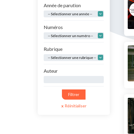
Année de parution
Ressources bibliographiq
Pour nous soutenir
Numéros
Nous contacter
Rubrique
Auteur
Filtrer
Réinitialiser