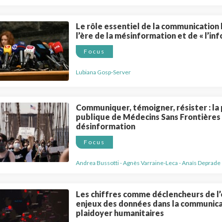
Le rôle essentiel de la communication
l’ère de la mésinformation et de « l’inf
Focus
Lubiana Gosp-Server
Communiquer, témoigner, résister : la 
publique de Médecins Sans Frontières 
désinformation
Focus
Andrea Bussotti - Agnès Varraine-Leca - Anaïs Deprade
Les chiffres comme déclencheurs de l’
enjeux des données dans la communica
plaidoyer humanitaires