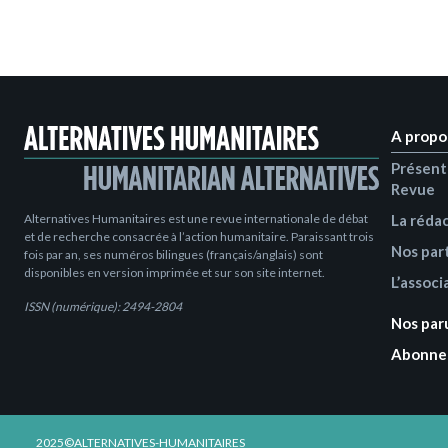
A propo
Présent
Revue
Alternatives Humanitaires est une revue internationale de débat
La réda
et de recherche consacrée à l’action humanitaire. Paraissant trois
Nos par
fois par an, ses numéros bilingues (français/anglais) sont
disponibles en version imprimée et sur son site internet.
L’associ
ISSN (numérique): 2494-2804
Nos par
Abonne
2025©ALTERNATIVES-HUMANITAIRES