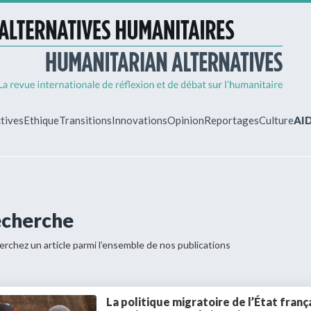
tives
Ethique
Transitions
Innovations
Opinion
Reportages
Culture
AI
MON ESPA
Vous êtes déjà 
cherche
Identifiez-vous 
gérer vos abonn
rchez un article parmi l’ensemble de nos publications
La politique migratoire de l’État frança