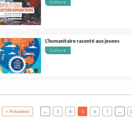
Culture
L’humanitaire raconté aux jeunes
Culture
< Précédent
…
3
4
5
6
7
…