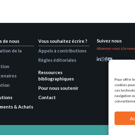
Suivez nous
s de nous
Vous souhaitez écrire ?
Abonnez-vous à la news
ation de la
Appels à contributions
Règles éditoriales
ction
Ressources
tenaires
bibliographiques
Pour offrir 
ation
cookies pour
Pour nous soutenir
ces technolo
navigation ou
utions
Contact
consentement
ments & Achats
Ac