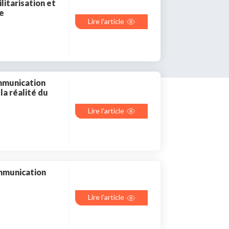
litarisation et
re
Lire l'article
s encore membre ?
en quelques clics !
ommunication
mpte
 la réalité du
Lire l'article
ommunication
Lire l'article