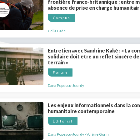
frontière franco-britannique : entre mi
ues
absence de prise en charge humanitai
Campus
Célia Cade
Vous n'êtes pa
Créez un compte 
Entretien avec Sandrine Kaké : « La c
Créer un co
solidaire doit être un reflet sincère de
terrain »
Forum
Dana Popescu-Jourdy
Les enjeux informationnels dans la c
humanitaire contemporaine
Éditorial
Dana Popescu-Jourdy - Valérie Gorin