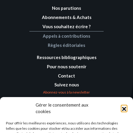
Nos parutions
Abonnements & Achats
Vous souhaitez écrire ?
Appels à contributions
Règles éditoriales
Ressources bibliographiques
Pour nous soutenir
Contact
Suivez nous
Abonnez-vous à la newsletter
Gérer le consentement aux
Où nous trouver
cookies
Alternatives
Humanitaires –
Pour offrir les meilleures expériences, nous utilisons des technologies
Humanitarian
telles que les cookies pour stocker et/ou accéder aux informations des
Alternatives