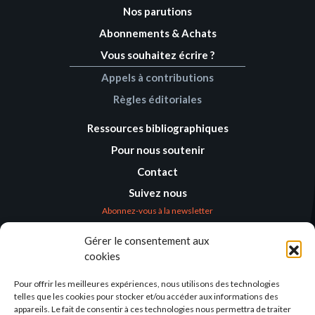
Nos parutions
Abonnements & Achats
Vous souhaitez écrire ?
Appels à contributions
Règles éditoriales
Ressources bibliographiques
Pour nous soutenir
Contact
Suivez nous
Abonnez-vous à la newsletter
Gérer le consentement aux
Où nous trouver
cookies
Alternatives
Humanitaires –
Pour offrir les meilleures expériences, nous utilisons des technologies
Humanitarian
telles que les cookies pour stocker et/ou accéder aux informations des
Alternatives
appareils. Le fait de consentir à ces technologies nous permettra de traiter